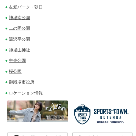
友愛パーク・朝日
神場南公園
二の岡公園
湯沢平公園
神場山神社
中央公園
桜公園
御殿場市役所
ロケーション情報