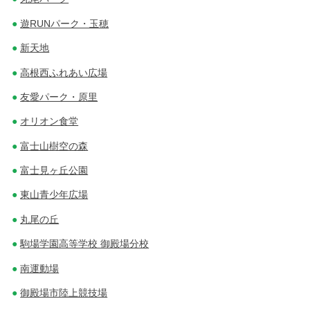
ビ
遊RUNパーク・玉穂
ゲ
新天地
ー
高根西ふれあい広場
シ
友愛パーク・原里
ョ
オリオン食堂
ン
富士山樹空の森
富士見ヶ丘公園
東山青少年広場
丸尾の丘
駒場学園高等学校 御殿場分校
南運動場
御殿場市陸上競技場