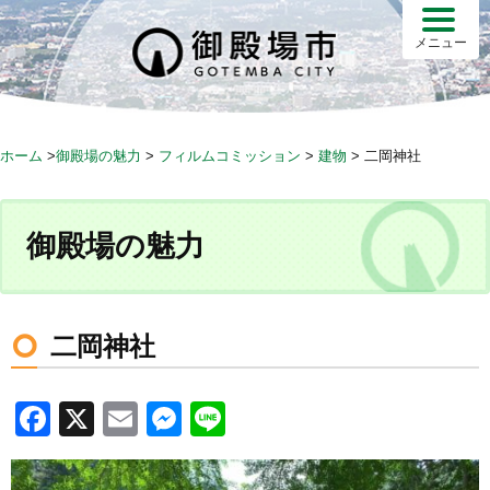
S
k
メニュー
i
p
t
o
ホーム
>
御殿場の魅力
>
フィルムコミッション
>
建物
>
二岡神社
c
o
n
御殿場の魅力
t
e
n
t
二岡神社
F
X
E
M
Li
a
m
e
n
c
ail
ss
e