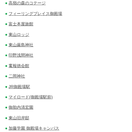
高嶺の森のコテージ
フィーリングプレイス御殿場
富士本屋旅館
東山ロッジ
東山厳島神社
印野浅間神社
竃報徳会館
二岡神社
JR御殿場駅
マイロード(御殿場駅前)
御胎内清宏園
東山旧岸邸
加藤学園 御殿場キャンパス