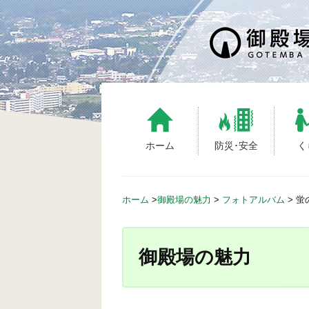
S
k
i
p
t
o
c
o
n
ホーム
防災･安全
く
t
e
n
ホーム
>
御殿場の魅力
>
フォトアルバム
>
蛍
t
御殿場の魅力