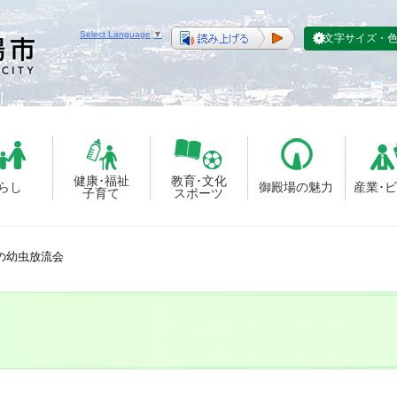
Select Language
▼
文字サイズ・
健康･福祉
教育･文化
らし
御殿場の魅力
産業･
子育て
スポーツ
の幼虫放流会