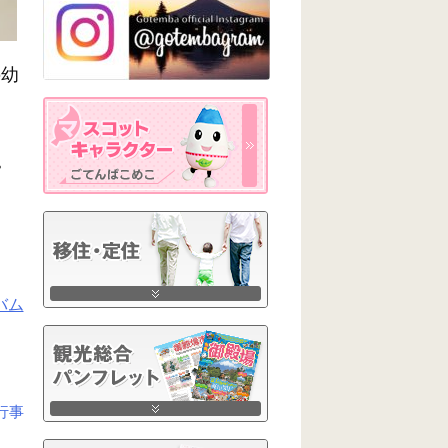
の幼
。
バム
行事