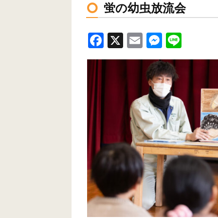
蛍の幼虫放流会
F
X
E
M
Li
a
m
e
n
c
ail
ss
e
e
e
b
n
o
g
o
er
k