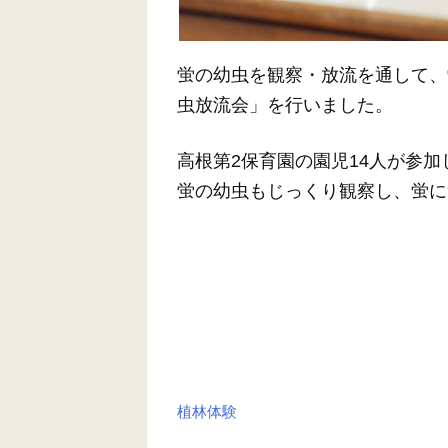
蛍の幼虫を観察・放流を通して、
虫放流会」を行いました。
高根第2保育園の園児14人が参
蛍の幼虫もじっくり観察し、蛍に
植林体験
投