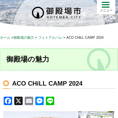
S
k
メニュー
i
p
t
o
ホーム
>
御殿場の魅力
>
フォトアルバム
>
ACO CHiLL CAMP 2024
c
o
n
御殿場の魅力
t
e
n
t
ACO CHiLL CAMP 2024
F
X
E
M
Li
a
m
e
n
c
ail
ss
e