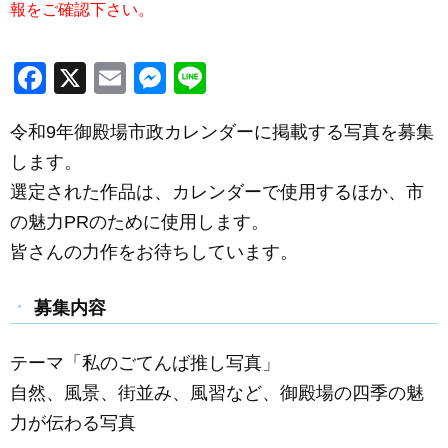
報をご確認下さい。
F
X
E
M
Li
a
m
e
n
令和9年御殿場市政カレンダーに掲載する写真を募集
c
ail
ss
e
します。
e
e
選定された作品は、カレンダーで使用するほか、市
b
n
の魅力PRのために使用します。
o
g
皆さんの力作をお待ちしています。
o
er
k
募集内容
テーマ「私のごてんば推し写真」
自然、風景、街並み、風習など、御殿場の四季の魅
力が伝わる写真