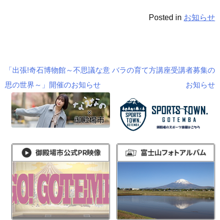
Posted in
お知らせ
「出張!奇石博物館～不思議な意
バラの育て方講座受講者募集の
投
思の世界～」開催のお知らせ
お知らせ
稿
ナ
ビ
ゲ
ー
シ
ョ