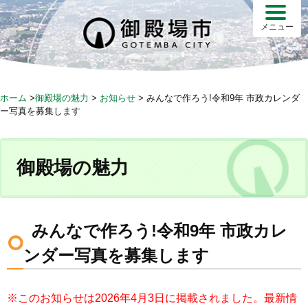
S
k
メニュー
i
p
t
o
ホーム
>
御殿場の魅力
>
お知らせ
>
みんなで作ろう!令和9年 市政カレンダ
c
ー写真を募集します
o
n
t
御殿場の魅力
e
n
t
みんなで作ろう!令和9年 市政カレ
ンダー写真を募集します
※このお知らせは2026年4月3日に掲載されました。最新情