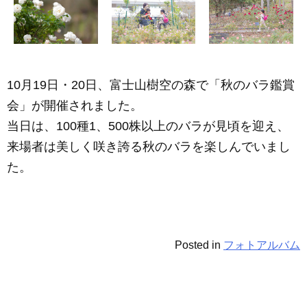
e
e
b
n
o
g
o
er
10月19日・20日、富士山樹空の森で「秋のバラ鑑賞
k
会」が開催されました。
当日は、100種1、500株以上のバラが見頃を迎え、
来場者は美しく咲き誇る秋のバラを楽しんでいまし
た。
Posted in
フォトアルバム