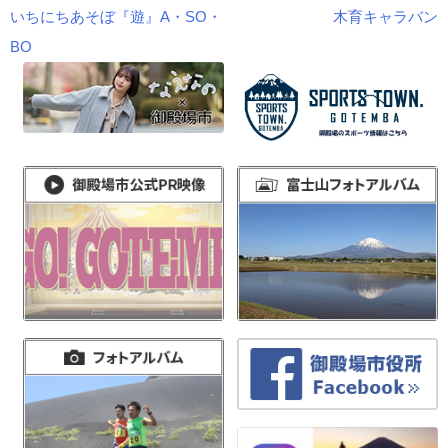
いちにちあそぼ『遊』A・SO・
木育キャラバン
投
BO
稿
ナ
ビ
ゲ
ー
シ
ョ
ン