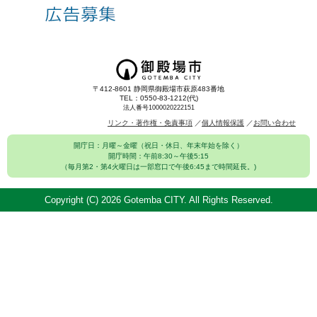
〒412-8601 静岡県御殿場市萩原483番地
TEL：0550-83-1212(代)
法人番号1000020222151
リンク・著作権・免責事項
個人情報保護
お問い合わせ
開庁日：月曜～金曜（祝日・休日、年末年始を除く）
開庁時間：午前8:30～午後5:15
（毎月第2・第4火曜日は一部窓口で午後6:45まで時間延長。)
Copyright (C)
2026 Gotemba CITY. All Rights Reserved.