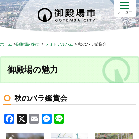
S
k
メニュー
i
p
t
o
ホーム
>
御殿場の魅力
>
フォトアルバム
>
秋のバラ鑑賞会
c
o
n
御殿場の魅力
t
e
n
t
秋のバラ鑑賞会
F
X
E
M
Li
a
m
e
n
c
ail
ss
e