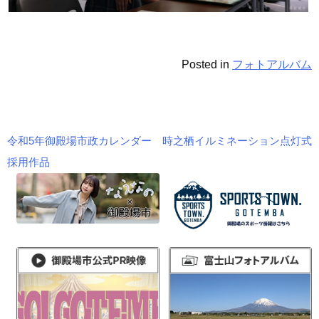
Posted in
フォトアルバム
令和5年御殿場市政カレンダー
時之栖イルミネーション点灯式
投
採用作品
稿
ナ
ビ
ゲ
ー
シ