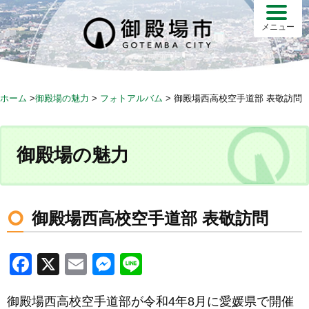
S
k
メニュー
i
p
t
o
ホーム
>
御殿場の魅力
>
フォトアルバム
>
御殿場西高校空手道部 表敬訪問
c
o
n
御殿場の魅力
t
e
n
t
御殿場西高校空手道部 表敬訪問
F
X
E
M
Li
a
m
e
n
御殿場西高校空手道部が令和4年8月に愛媛県で開催
c
ail
ss
e