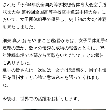
された「令和4年度全国高等学校総合体育大会空手道
e
e
競技大会 第49回全国高等学校空手道選手権大会」に
b
n
おいて、女子団体組手で優勝し、史上初の大会4連覇
o
g
を果たしました。
o
er
k
細矢 真人(ほそや まこと)監督からは、女子団体組手4
連覇のほか、数々の優秀な成績の報告とともに、35
年連続出場で本部から表彰をいただいた」との報告
もありました。
選手の皆さんは「次回は、女子は5連覇を、男子も優
勝を目指す」と心強い意気込みを語ってくれまし
た。
今後は、世界での活躍をお祈りします。