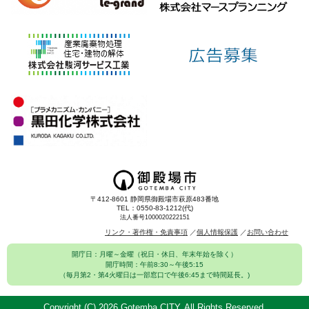
〒412-8601 静岡県御殿場市萩原483番地
TEL：0550-83-1212(代)
法人番号1000020222151
リンク・著作権・免責事項
個人情報保護
お問い合わせ
開庁日：月曜～金曜（祝日・休日、年末年始を除く）
開庁時間：午前8:30～午後5:15
（毎月第2・第4火曜日は一部窓口で午後6:45まで時間延長。)
Copyright (C)
2026 Gotemba CITY. All Rights Reserved.