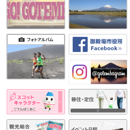
ー
シ
ョ
ン