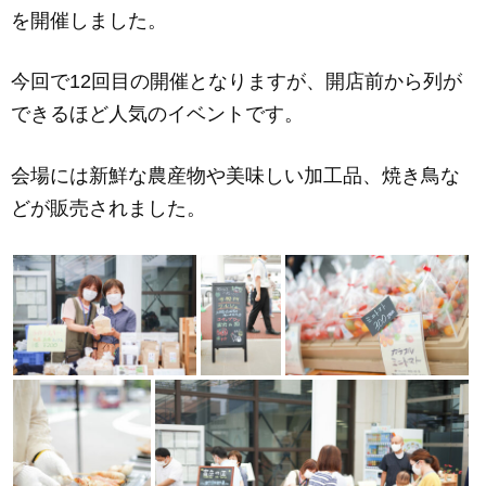
を開催しました。
e
e
b
n
今回で12回目の開催となりますが、開店前から列が
o
g
できるほど人気のイベントです。
o
er
k
会場には新鮮な農産物や美味しい加工品、焼き鳥な
どが販売されました。