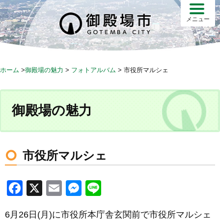
S
k
メニュー
i
p
t
o
ホーム
>
御殿場の魅力
>
フォトアルバム
>
市役所マルシェ
c
o
n
御殿場の魅力
t
e
n
t
市役所マルシェ
F
X
E
M
Li
a
m
e
n
6月26日(月)に市役所本庁舎玄関前で市役所マルシェ
c
ail
ss
e