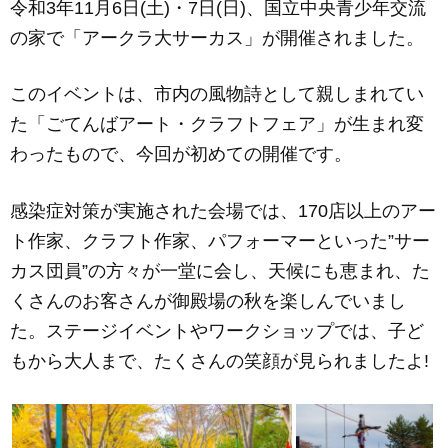
令和3年11月6日(土)・7日(日)、国立中央青少年交流
c
ail
ss
e
の家で「アークラ大サーカス」が開催されました。
e
e
b
n
このイベントは、市内の風物詩として親しまれてい
o
g
た「ごてんばアート・クラフトフェア」が生まれ変
o
er
わったもので、今回が初めての開催です。
k
感染症対策が実施された会場では、170店以上のアー
ト作家、クラフト作家、パフォーマーといった”サー
カス団員”の方々が一堂に会し、天候にも恵まれ、た
くさんのお客さんが御殿場の秋を楽しんでいまし
た。ステージイベントやワークショップでは、子ど
もから大人まで、たくさんの笑顔が見られましたよ!