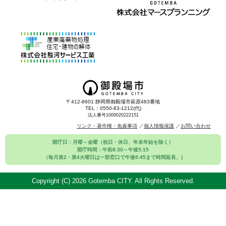
〒412-8601 静岡県御殿場市萩原483番地
TEL：0550-83-1212(代)
法人番号1000020222151
リンク・著作権・免責事項
個人情報保護
お問い合わせ
開庁日：月曜～金曜（祝日・休日、年末年始を除く）
開庁時間：午前8:30～午後5:15
（毎月第2・第4火曜日は一部窓口で午後6:45まで時間延長。)
Copyright (C)
2026 Gotemba CITY. All Rights Reserved.