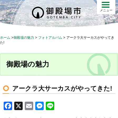
S
k
メニュー
i
p
t
o
ホーム
>
御殿場の魅力
>
フォトアルバム
>
アークラ大サーカスがやってき
c
た!
o
n
t
御殿場の魅力
e
n
t
アークラ大サーカスがやってきた!
F
X
E
M
Li
a
m
e
n