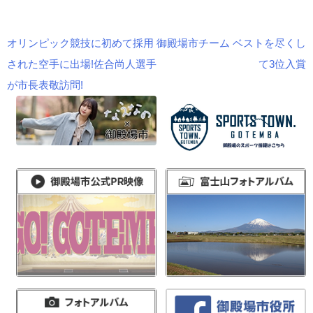
オリンピック競技に初めて採用
御殿場市チーム ベストを尽くし
投
された空手に出場!佐合尚人選手
て3位入賞
稿
が市長表敬訪問!
ナ
ビ
ゲ
ー
シ
ョ
ン