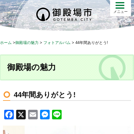
S
k
メニュー
i
p
t
o
ホーム
>
御殿場の魅力
>
フォトアルバム
>
44年間ありがとう!
c
o
n
御殿場の魅力
t
e
n
t
44年間ありがとう!
F
X
E
M
Li
a
m
e
n
c
ail
ss
e