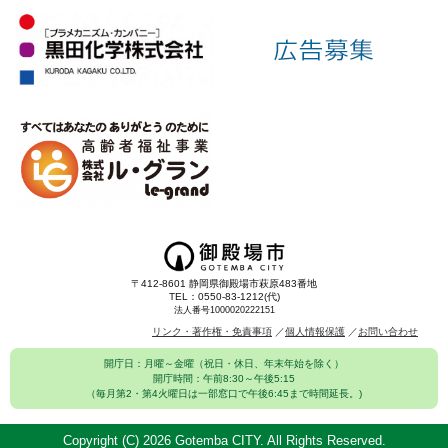
〒412-8601 静岡県御殿場市萩原483番地
TEL：0550-83-1212(代)
法人番号1000020222151
リンク・著作権・免責事項
個人情報保護
お問い合わせ
開庁日：月曜～金曜（祝日・休日、年末年始を除く）
開庁時間：午前8:30～午後5:15
（毎月第2・第4火曜日は一部窓口で午後6:45まで時間延長。)
Copyright (C)
2026 Gotemba CITY. All Rights Reserved.