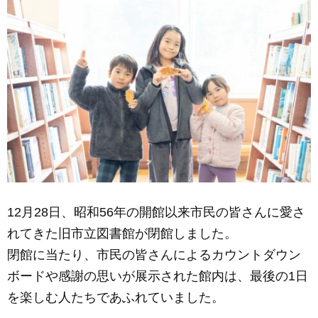
e
e
b
n
o
g
o
er
k
12月28日、昭和56年の開館以来市民の皆さんに愛さ
れてきた旧市立図書館が閉館しました。
閉館に当たり、市民の皆さんによるカウントダウン
ボードや感謝の思いが展示された館内は、最後の1日
を楽しむ人たちであふれていました。