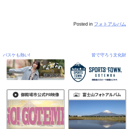
Posted in
フォトアルバム
バスケも熱い!
皆で守ろう文化財
投
稿
ナ
ビ
ゲ
ー
シ