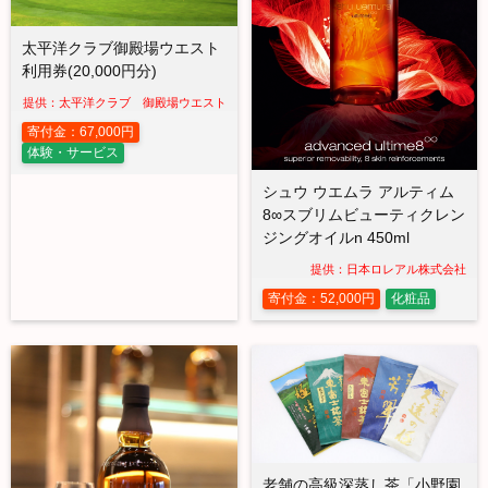
太平洋クラブ御殿場ウエスト
利用券(20,000円分)
提供：太平洋クラブ 御殿場ウエスト
寄付金：67,000円
体験・サービス
シュウ ウエムラ アルティム
8∞スブリムビューティクレン
ジングオイルn 450ml
提供：日本ロレアル株式会社
寄付金：52,000円
化粧品
老舗の高級深蒸し茶「小野園