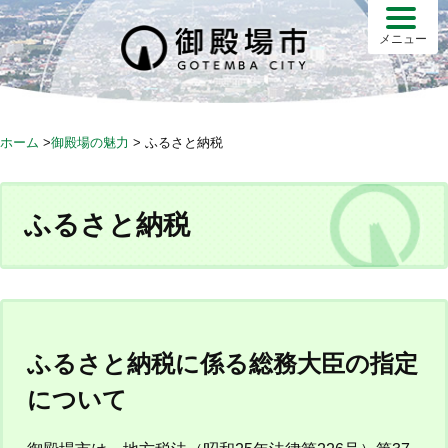
S
k
メニュー
i
p
t
o
ホーム
>
御殿場の魅力
>
ふるさと納税
c
o
n
ふるさと納税
t
e
n
t
ふるさと納税に係る総務大臣の指定
について