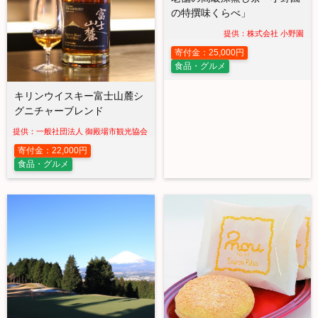
の特撰味くらべ」
提供：株式会社 小野園
寄付金：25,000円
食品・グルメ
キリンウイスキー富士山麓シ
グニチャーブレンド
提供：一般社団法人 御殿場市観光協会
寄付金：22,000円
食品・グルメ