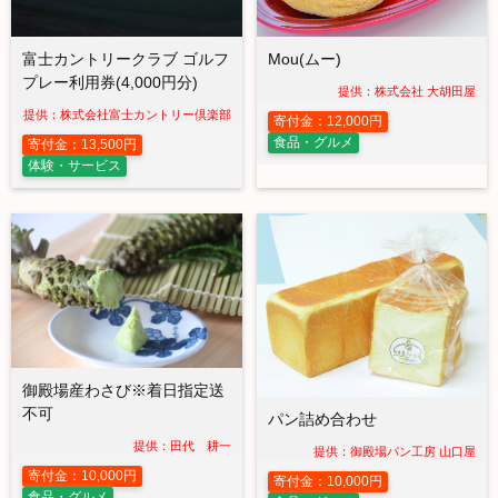
富士カントリークラブ ゴルフ
Mou(ムー)
プレー利用券(4,000円分)
提供：株式会社 大胡田屋
提供：株式会社富士カントリー倶楽部
寄付金：12,000円
食品・グルメ
寄付金：13,500円
体験・サービス
御殿場産わさび※着日指定送
不可
パン詰め合わせ
提供：田代 耕一
提供：御殿場パン工房 山口屋
寄付金：10,000円
寄付金：10,000円
食品・グルメ