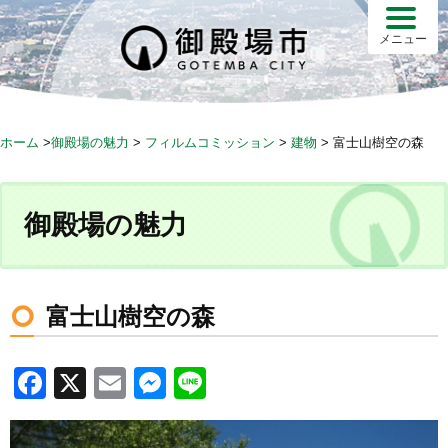
S
k
メニュー
i
p
t
o
ホーム
>
御殿場の魅力
>
フィルムコミッション
>
建物
>
富士山樹空の森
c
o
n
御殿場の魅力
t
e
n
t
富士山樹空の森
F
X
E
M
Li
a
m
e
n
c
ail
ss
e