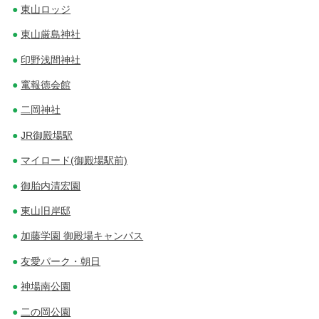
東山ロッジ
東山厳島神社
印野浅間神社
竃報徳会館
二岡神社
JR御殿場駅
マイロード(御殿場駅前)
御胎内清宏園
東山旧岸邸
加藤学園 御殿場キャンパス
友愛パーク・朝日
神場南公園
二の岡公園