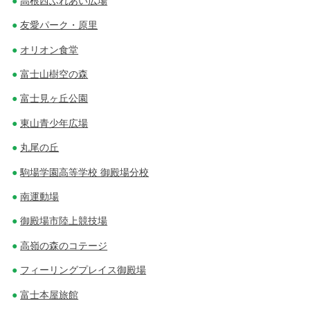
高根西ふれあい広場
シ
友愛パーク・原里
ョ
オリオン食堂
ン
富士山樹空の森
富士見ヶ丘公園
東山青少年広場
丸尾の丘
駒場学園高等学校 御殿場分校
南運動場
御殿場市陸上競技場
高嶺の森のコテージ
フィーリングプレイス御殿場
富士本屋旅館