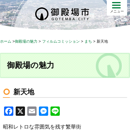
S
k
メニュー
i
p
t
o
ホーム
>
御殿場の魅力
>
フィルムコミッション
>
まち
>
新天地
c
o
n
御殿場の魅力
t
e
n
t
新天地
F
X
E
M
Li
a
m
e
n
昭和レトロな雰囲気を残す繁華街
c
ail
ss
e