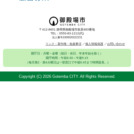
〒412-8601 静岡県御殿場市萩原483番地
TEL：0550-83-1212(代)
法人番号1000020222151
リンク・著作権・免責事項
個人情報保護
お問い合わせ
開庁日：月曜～金曜（祝日・休日、年末年始を除く）
開庁時間：午前8:30～午後5:15
（毎月第2・第4火曜日は一部窓口で午後6:45まで時間延長。)
Copyright (C)
2026 Gotemba CITY. All Rights Reserved.