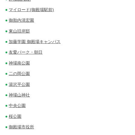
マイロード(御殿場駅前)
御胎内清宏園
東山旧岸邸
加藤学園 御殿場キャンパス
友愛パーク・朝日
神場南公園
二の岡公園
湯沢平公園
神場山神社
中央公園
桜公園
御殿場市役所