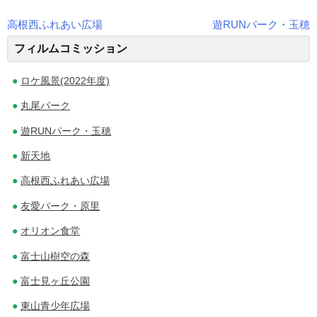
高根西ふれあい広場
遊RUNパーク・玉穂
投
フィルムコミッション
稿
ロケ風景(2022年度)
ナ
丸尾パーク
ビ
遊RUNパーク・玉穂
ゲ
新天地
ー
高根西ふれあい広場
シ
友愛パーク・原里
ョ
オリオン食堂
ン
富士山樹空の森
富士見ヶ丘公園
東山青少年広場