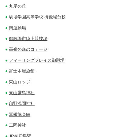
丸尾の丘
駒場学園高等学校 御殿場分校
南運動場
御殿場市陸上競技場
高嶺の森のコテージ
フィーリングプレイス御殿場
富士本屋旅館
東山ロッジ
東山厳島神社
印野浅間神社
竃報徳会館
二岡神社
JR御殿場駅