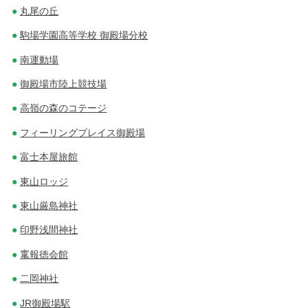
丸尾の丘
駒場学園高等学校 御殿場分校
南運動場
御殿場市陸上競技場
高嶺の森のコテージ
フィーリングプレイス御殿場
富士本屋旅館
東山ロッジ
東山厳島神社
印野浅間神社
竃報徳会館
二岡神社
JR御殿場駅