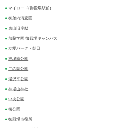
マイロード(御殿場駅前)
御胎内清宏園
東山旧岸邸
加藤学園 御殿場キャンパス
友愛パーク・朝日
神場南公園
二の岡公園
湯沢平公園
神場山神社
中央公園
桜公園
御殿場市役所