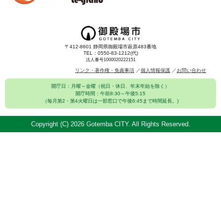
〒412-8601 静岡県御殿場市萩原483番地
TEL：0550-83-1212(代)
法人番号1000020222151
リンク・著作権・免責事項
個人情報保護
お問い合わせ
開庁日：月曜～金曜（祝日・休日、年末年始を除く）
開庁時間：午前8:30～午後5:15
（毎月第2・第4火曜日は一部窓口で午後6:45まで時間延長。)
Copyright (C)
2026 Gotemba CITY. All Rights Reserved.