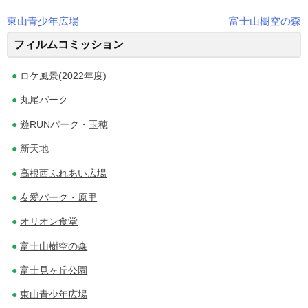
東山青少年広場
富士山樹空の森
投
フィルムコミッション
稿
ロケ風景(2022年度)
ナ
丸尾パーク
ビ
遊RUNパーク・玉穂
ゲ
新天地
ー
高根西ふれあい広場
シ
友愛パーク・原里
ョ
オリオン食堂
ン
富士山樹空の森
富士見ヶ丘公園
東山青少年広場