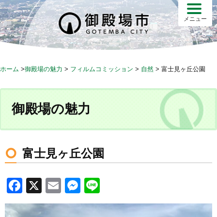
S
k
メニュー
i
p
t
o
ホーム
>
御殿場の魅力
>
フィルムコミッション
>
自然
>
富士見ヶ丘公園
c
o
n
御殿場の魅力
t
e
n
t
富士見ヶ丘公園
F
X
E
M
Li
a
m
e
n
c
ail
ss
e