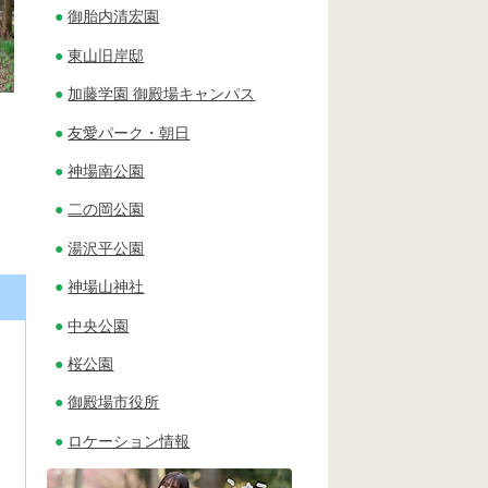
御胎内清宏園
東山旧岸邸
加藤学園 御殿場キャンパス
友愛パーク・朝日
神場南公園
二の岡公園
湯沢平公園
神場山神社
中央公園
桜公園
御殿場市役所
ロケーション情報