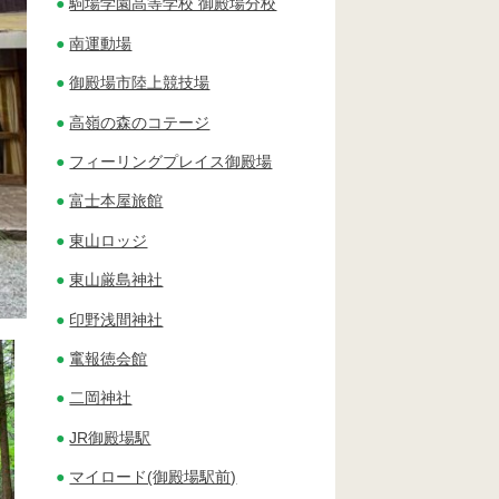
駒場学園高等学校 御殿場分校
南運動場
御殿場市陸上競技場
高嶺の森のコテージ
フィーリングプレイス御殿場
富士本屋旅館
東山ロッジ
東山厳島神社
印野浅間神社
竃報徳会館
二岡神社
JR御殿場駅
マイロード(御殿場駅前)