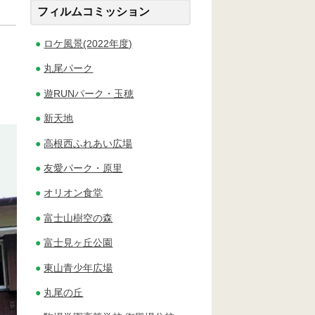
フィルムコミッション
ロケ風景(2022年度)
丸尾パーク
遊RUNパーク・玉穂
新天地
高根西ふれあい広場
友愛パーク・原里
オリオン食堂
富士山樹空の森
富士見ヶ丘公園
東山青少年広場
丸尾の丘