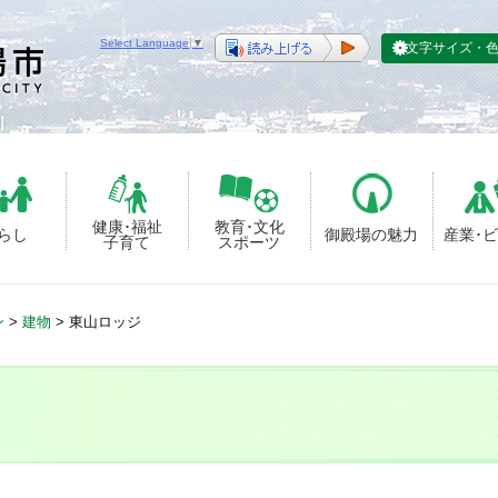
Select Language
▼
文字サイズ・
健康･福祉
教育･文化
らし
御殿場の魅力
産業･
子育て
スポーツ
ン
>
建物
>
東山ロッジ