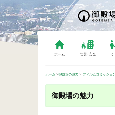
S
k
i
p
t
o
c
o
n
ホーム
防災･安全
く
t
e
n
ホーム
>
御殿場の魅力
>
フィルムコミッショ
t
御殿場の魅力