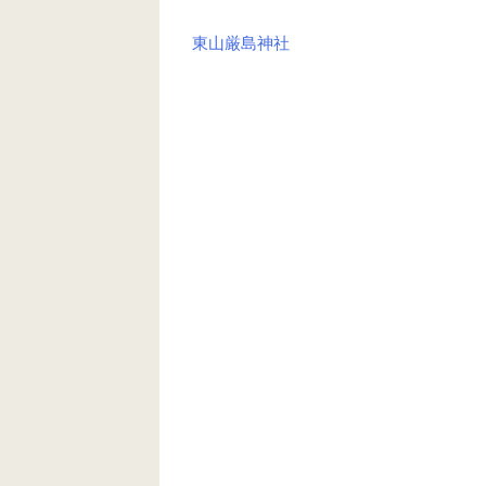
東山厳島神社
投
稿
ナ
ビ
ゲ
ー
シ
ョ
ン