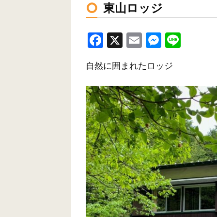
東山ロッジ
F
X
E
M
Li
a
m
e
n
自然に囲まれたロッジ
c
ail
ss
e
e
e
b
n
o
g
o
er
k