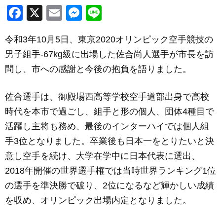
F
X
E
M
Li
a
m
e
n
令和3年10月5日、東京2020オリンピック空手競技の
c
ail
ss
e
男子組手-67kg級に出場した佐合尚人選手が市長を訪
e
e
問し、市への感謝と今後の抱負を語りました。
b
n
o
g
佐合選手は、御殿場西高等学校空手道部出身で高校
o
er
時代を本市で過ごし、組手と形の個人、団体4種目で
k
活躍し主将も務め、最後のインターハイでは個人組
手3位となりました。卒業後も日本一をとりたいと決
意し空手を続け、大学在学中に日本代表に選出、
2018年開催の世界選手権では当時世界ランキング1位
の選手を準決勝で破り、2位になるなど輝かしい成績
を収め、オリンピック出場内定となりました。