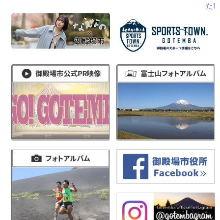
投
た!
稿
ナ
ビ
ゲ
ー
シ
ョ
ン