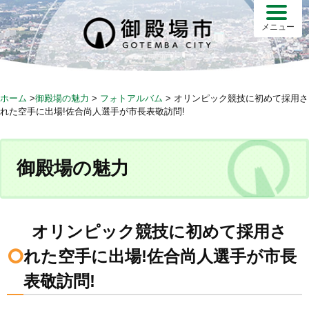
S
k
メニュー
i
p
t
o
ホーム
>
御殿場の魅力
>
フォトアルバム
>
オリンピック競技に初めて採用さ
c
れた空手に出場!佐合尚人選手が市長表敬訪問!
o
n
t
御殿場の魅力
e
n
t
オリンピック競技に初めて採用さ
れた空手に出場!佐合尚人選手が市長
表敬訪問!