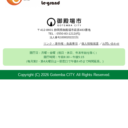
〒412-8601 静岡県御殿場市萩原483番地
TEL：0550-83-1212(代)
法人番号1000020222151
リンク・著作権・免責事項
個人情報保護
お問い合わせ
開庁日：月曜～金曜（祝日・休日、年末年始を除く）
開庁時間：午前8:30～午後5:15
（毎月第2・第4火曜日は一部窓口で午後6:45まで時間延長。)
Copyright (C)
2026 Gotemba CITY. All Rights Reserved.