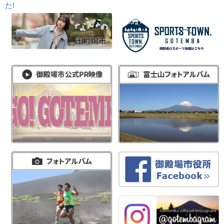
稿
た!
ナ
ビ
ゲ
ー
シ
ョ
ン