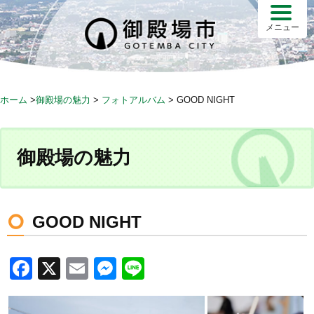
S
k
メニュー
i
p
t
o
ホーム
>
御殿場の魅力
>
フォトアルバム
>
GOOD NIGHT
c
o
n
御殿場の魅力
t
e
n
t
GOOD NIGHT
F
X
E
M
Li
a
m
e
n
c
ail
ss
e