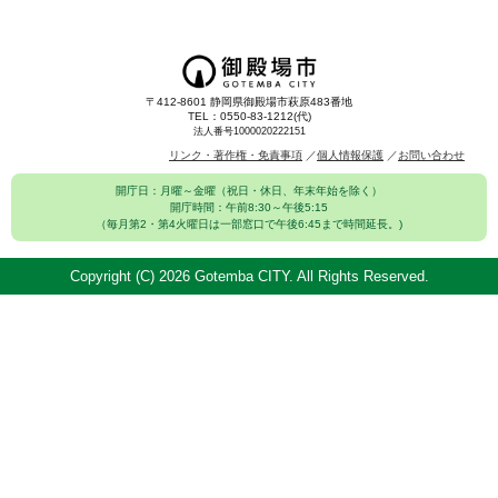
〒412-8601 静岡県御殿場市萩原483番地
TEL：0550-83-1212(代)
法人番号1000020222151
リンク・著作権・免責事項
個人情報保護
お問い合わせ
開庁日：月曜～金曜（祝日・休日、年末年始を除く）
開庁時間：午前8:30～午後5:15
（毎月第2・第4火曜日は一部窓口で午後6:45まで時間延長。)
Copyright (C)
2026 Gotemba CITY. All Rights Reserved.