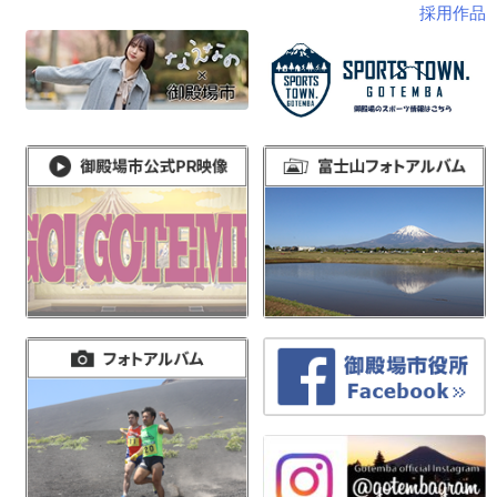
投
採用作品
稿
ナ
ビ
ゲ
ー
シ
ョ
ン