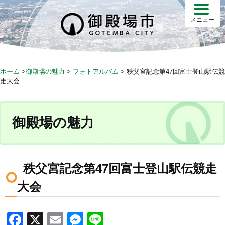
S
k
メニュー
i
p
t
o
ホーム
>
御殿場の魅力
>
フォトアルバム
>
秩父宮記念第47回富士登山駅伝競
c
走大会
o
n
t
御殿場の魅力
e
n
t
秩父宮記念第47回富士登山駅伝競走
大会
F
X
E
M
Li