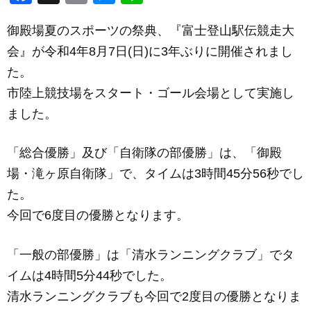
a
m
e
n
御殿場夏のスポーツの祭典、『富士登山駅伝競走大
c
ail
ss
e
会』が令和4年8月7日(日)に3年ぶりに開催されまし
e
e
た。
b
n
市陸上競技場をスタート・ゴール会場として実施し
o
g
ました。
o
er
k
「総合優勝」及び「自衛隊の部優勝」は、「御殿
場・滝ヶ原自衛隊」で、タイムは3時間45分56秒でし
た。
今回で6度目の優勝となります。
「一般の部優勝」は「清水ランニングクラブ」でタ
イムは4時間5分44秒でした。
清水ランニングクラブも今回で2度目の優勝となりま