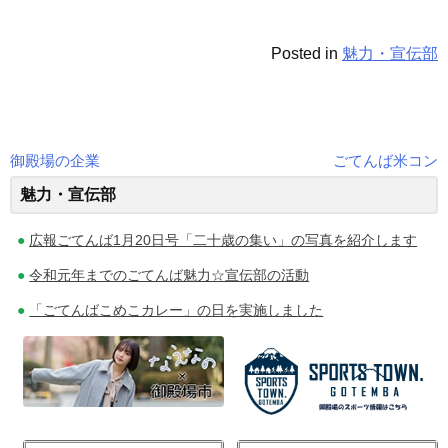
Posted in
魅力・宣伝部
御殿場の企業
ごてんば米コン
投
魅力・宣伝部
稿
広報ごてんば1月20日号「二十歳の集い」の写真を紹介します
ナ
令和元年までのごてんば魅力☆宣伝部の活動
ビ
「ごてんばこめこカレー」の日を実施しました
ゲ
ー
シ
ョ