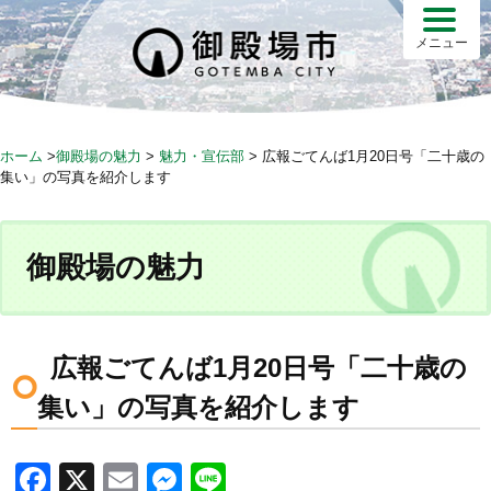
S
k
メニュー
i
p
t
o
ホーム
>
御殿場の魅力
>
魅力・宣伝部
>
広報ごてんば1月20日号「二十歳の
c
集い」の写真を紹介します
o
n
t
御殿場の魅力
e
n
t
広報ごてんば1月20日号「二十歳の
集い」の写真を紹介します
F
X
E
M
Li