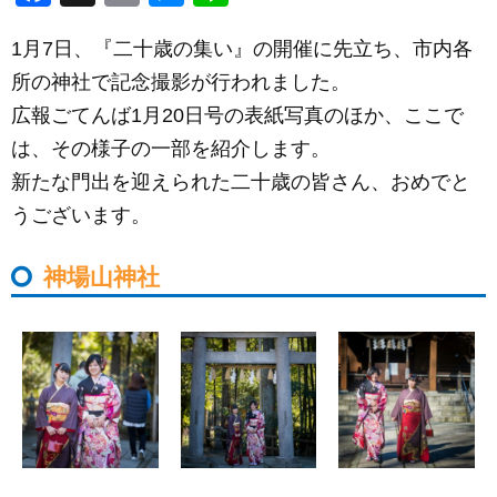
a
m
e
n
1月7日、『二十歳の集い』の開催に先立ち、市内各
c
ail
ss
e
所の神社で記念撮影が行われました。
e
e
広報ごてんば1月20日号の表紙写真のほか、ここで
b
n
は、その様子の一部を紹介します。
o
g
新たな門出を迎えられた二十歳の皆さん、おめでと
o
er
うございます。
k
神場山神社