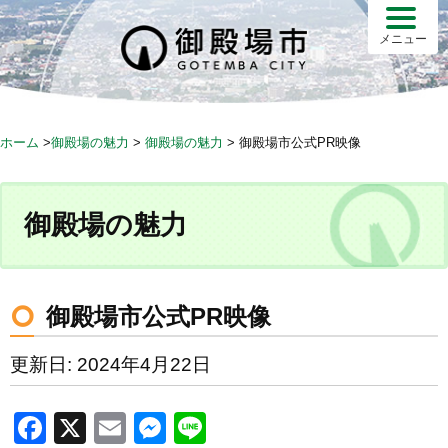
S
k
メニュー
i
p
t
o
ホーム
>
御殿場の魅力
>
御殿場の魅力
>
御殿場市公式PR映像
c
o
n
御殿場の魅力
t
e
n
t
御殿場市公式PR映像
更新日: 2024年4月22日
F
X
E
M
Li