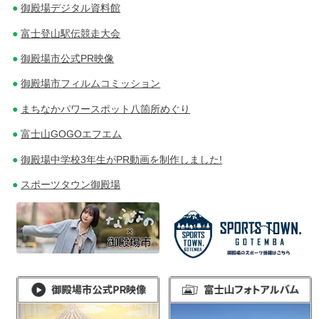
御殿場デジタル資料館
富士登山駅伝競走大会
御殿場市公式PR映像
御殿場市フィルムコミッション
まちなかパワースポット八箇所めぐり
富士山GOGOエフエム
御殿場中学校3年生がPR動画を制作しました!
スポーツタウン御殿場