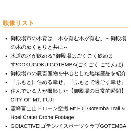
a
m
e
n
c
ail
ss
e
e
e
映像リスト
b
n
御殿場市の木育は「木を育む木が育む」～御殿場
o
g
の木のぬくもりと共に～
o
er
水道の水が飲める?御殿場はごくごく飲めま
k
す!GOKUGOKU!GOTEMBA(ごくごく ごてんば)
御殿場市の農畜産物を中心とした地場産品を紹介
『ふもとに住める幸せ』『ふもとで過ごす幸せ』
住んでいる人が撮影した【御殿場の日常的瞬間】
CITY OF MT. FUJI
霊峰富士山ドローン空撮 Mt.Fuji Gotemba Trail &
Hoei Crater Drone Footage
GO!ACTIVE!ゴテンバ スポーツクラブGOTEMBA