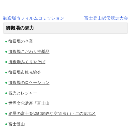
御殿場市フィルムコミッション
富士登山駅伝競走大会
投
御殿場の魅力
稿
御殿場の企業
ナ
御殿場こだわり推奨品
ビ
御殿場みくりやそば
ゲ
御殿場市観光協会
ー
御殿場のロケーション
シ
観光とレジャー
ョ
世界文化遺産「富士山」
ン
絶景の富士を望む閑静な空間 東山・二の岡地区
富士登山