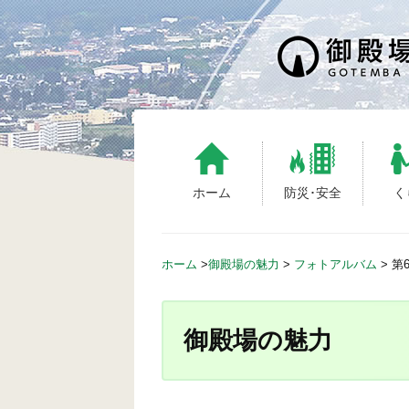
S
k
i
p
t
o
c
o
n
ホーム
防災･安全
く
t
e
n
ホーム
>
御殿場の魅力
>
フォトアルバム
>
第
t
御殿場の魅力