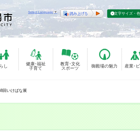
Select Language
▼
文字サイズ・
健康･福祉
教育･文化
らし
御殿場の魅力
産業･
子育て
スポーツ
68回いけばな展