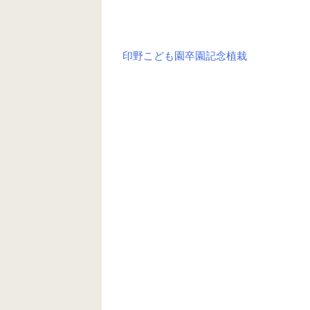
印野こども園卒園記念植栽
投
稿
ナ
ビ
ゲ
ー
シ
ョ
ン