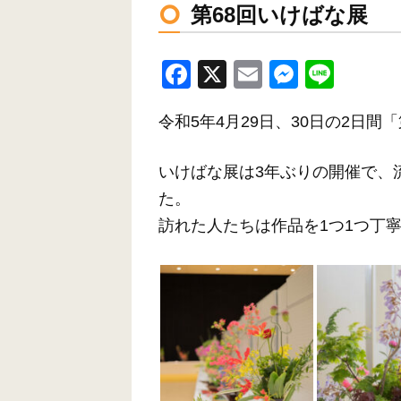
第68回いけばな展
F
X
E
M
Li
a
m
e
n
令和5年4月29日、30日の2日
c
ail
ss
e
e
e
いけばな展は3年ぶりの開催で、
b
n
た。
o
g
訪れた人たちは作品を1つ1つ丁
o
er
k