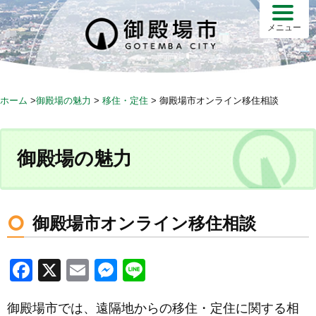
S
k
メニュー
i
p
t
o
ホーム
>
御殿場の魅力
>
移住・定住
>
御殿場市オンライン移住相談
c
o
n
御殿場の魅力
t
e
n
t
御殿場市オンライン移住相談
F
X
E
M
Li
a
m
e
n
御殿場市では、遠隔地からの移住・定住に関する相
c
ail
ss
e