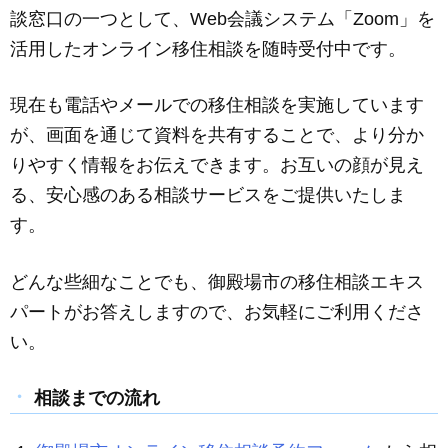
談窓口の一つとして、Web会議システム「Zoom」を
e
e
活用したオンライン移住相談を随時受付中です。
b
n
o
g
現在も電話やメールでの移住相談を実施しています
o
er
が、画面を通じて資料を共有することで、より分か
k
りやすく情報をお伝えできます。お互いの顔が見え
る、安心感のある相談サービスをご提供いたしま
す。
どんな些細なことでも、御殿場市の移住相談エキス
パートがお答えしますので、お気軽にご利用くださ
い。
相談までの流れ