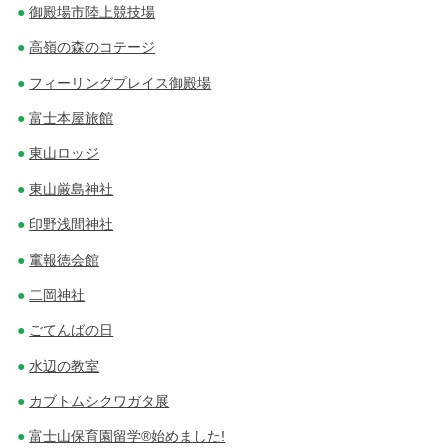
御殿場市陸上競技場
高嶺の森のコテージ
フィーリングプレイス御殿場
富士本屋旅館
東山ロッジ
東山厳島神社
印野浅間神社
竃報徳会館
二岡神社
ごてんばの日
水辺の教室
カブトムシクワガタ展
富士山保育園留学®始めました!