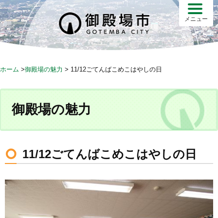
S
k
メニュー
i
p
t
o
ホーム
>
御殿場の魅力
>
11/12ごてんばこめこはやしの日
c
o
n
御殿場の魅力
t
e
n
t
11/12ごてんばこめこはやしの日