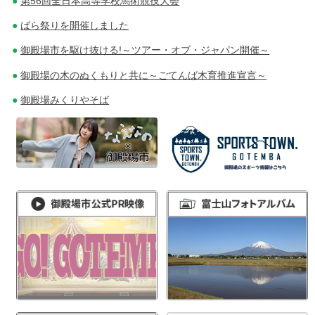
第56回全日本高等学校馬術競技大会
ばら祭りを開催しました
御殿場市を駆け抜ける!～ツアー・オブ・ジャパン開催～
御殿場の木のぬくもりと共に～ごてんば木育推進宣言～
御殿場みくりやそば