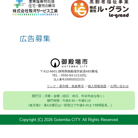
〒412-8601 静岡県御殿場市萩原483番地
TEL：0550-83-1212(代)
法人番号1000020222151
リンク・著作権・免責事項
個人情報保護
お問い合わせ
開庁日：月曜～金曜（祝日・休日、年末年始を除く）
開庁時間：午前8:30～午後5:15
（毎月第2・第4火曜日は一部窓口で午後6:45まで時間延長。)
Copyright (C)
2026 Gotemba CITY. All Rights Reserved.