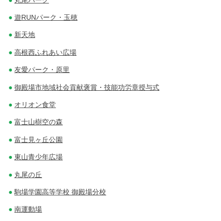
遊RUNパーク・玉穂
新天地
高根西ふれあい広場
友愛パーク・原里
御殿場市地域社会貢献褒賞・技能功労章授与式
オリオン食堂
富士山樹空の森
富士見ヶ丘公園
東山青少年広場
丸尾の丘
駒場学園高等学校 御殿場分校
南運動場