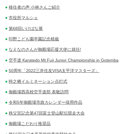
移住者の声:小林さんご紹介
市役所マルシェ
第68回いけばな展
印野こども園卒園記念植栽
なえなのさんが御殿場応援大使に就任!
空手道 Karatedo Mt.Fuji Junior Championship in Gotemba
50周年「2022三井住友VISA太平洋マスターズ」
時之栖イルミネーション点灯式
御殿場西高校空手道部 表敬訪問
令和5年御殿場市政カレンダー採用作品
秩父宮記念第47回富士登山駅伝競走大会
御殿場こだわり推奨品