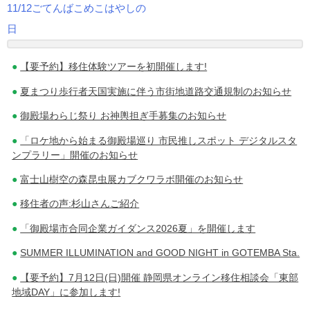
11/12ごてんばこめこはやしの
投
日
稿
【要予約】移住体験ツアーを初開催します!
ナ
夏まつり歩行者天国実施に伴う市街地道路交通規制のお知らせ
ビ
御殿場わらじ祭り お神輿担ぎ手募集のお知らせ
ゲ
「ロケ地から始まる御殿場巡り 市民推しスポット デジタルスタ
ー
ンプラリー」開催のお知らせ
シ
富士山樹空の森昆虫展カブクワラボ開催のお知らせ
移住者の声:杉山さんご紹介
ョ
「御殿場市合同企業ガイダンス2026夏」を開催します
ン
SUMMER ILLUMINATION and GOOD NIGHT in GOTEMBA Sta.
【要予約】7月12日(日)開催 静岡県オンライン移住相談会「東部
地域DAY」に参加します!