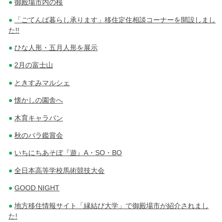
御殿場市内の桜
「ごてんば暮らし承ります」移住定住相談コーナーを開設しまし
た!!
ひな人形・五月人形を展示
2月の富士山
ときすみマルシェ
懐かしの園舎へ
木育キャラバン
秋のバラ鑑賞会
いちにちあそぼ『遊』A・SO・BO
全日本高等学校馬術競技大会
GOOD NIGHT
地方移住情報サイト「縁結び大学」で御殿場市が紹介されまし
た!