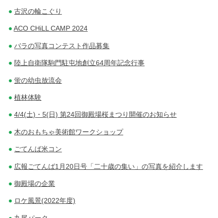
古沢の輪こぐり
ACO CHiLL CAMP 2024
バラの写真コンテスト作品募集
陸上自衛隊駒門駐屯地創立64周年記念行事
蛍の幼虫放流会
植林体験
4/4(土)・5(日) 第24回御殿場桜まつり開催のお知らせ
木のおもちゃ美術館ワークショップ
ごてんば米コン
広報ごてんば1月20日号「二十歳の集い」の写真を紹介します
御殿場の企業
ロケ風景(2022年度)
丸尾パーク