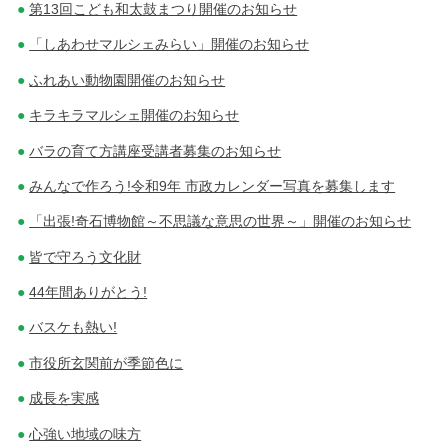
第13回こども和太鼓まつり開催のお知らせ
「しあわせマルシェみらい」開催のお知らせ
ふれあい動物園開催のお知らせ
キラキラマルシェ開催のお知らせ
バラの育て方講座受講者募集のお知らせ
みんなで作ろう!令和9年 市政カレンダー写真を募集します
「出張!奇石博物館～不思議な意思の世界～」開催のお知らせ
皆で守ろう文化財
44年間ありがとう!
バスケも熱い!
市役所玄関前が季節色に
成長を実感
心強い地域の味方