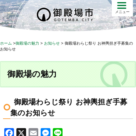
S
k
メニュー
i
p
t
o
ホーム
>
御殿場の魅力
>
お知らせ
>
御殿場わらじ祭り お神輿担ぎ手募集の
c
お知らせ
o
n
t
御殿場の魅力
e
n
t
御殿場わらじ祭り お神輿担ぎ手募
集のお知らせ
F
X
E
M
Li