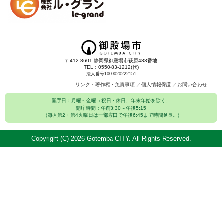
〒412-8601 静岡県御殿場市萩原483番地
TEL：0550-83-1212(代)
法人番号1000020222151
リンク・著作権・免責事項
個人情報保護
お問い合わせ
開庁日：月曜～金曜（祝日・休日、年末年始を除く）
開庁時間：午前8:30～午後5:15
（毎月第2・第4火曜日は一部窓口で午後6:45まで時間延長。)
Copyright (C)
2026 Gotemba CITY. All Rights Reserved.