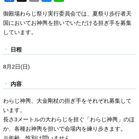
a
m
e
n
御殿場わらじ祭り実行委員会では、夏祭り歩行者天
c
ail
ss
e
国においてお神輿を担いでいただける担ぎ手を募集
e
e
しています。
b
n
o
g
日程
o
er
k
8月2日(日)
内容
わらじ神輿、大金剛杖の担ぎ手をそれぞれ募集して
います。
長さ3メートルの大わらじを担ぐ「わらじ神輿」のほ
か、各種お神輿を担いで会場内を練り歩きます。
※年齢、性別は問いません。