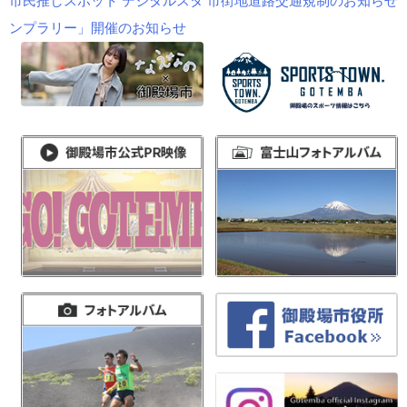
市民推しスポット デジタルスタ
市街地道路交通規制のお知らせ
稿
ンプラリー」開催のお知らせ
ナ
ビ
ゲ
ー
シ
ョ
ン