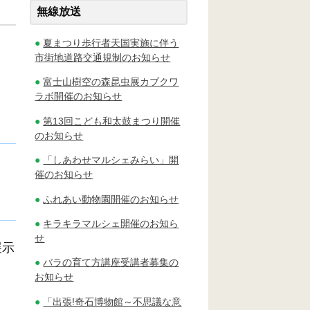
無線放送
夏まつり歩行者天国実施に伴う
市街地道路交通規制のお知らせ
富士山樹空の森昆虫展カブクワ
ラボ開催のお知らせ
第13回こども和太鼓まつり開催
のお知らせ
「しあわせマルシェみらい」開
催のお知らせ
ふれあい動物園開催のお知らせ
キラキラマルシェ開催のお知ら
せ
展示
バラの育て方講座受講者募集の
お知らせ
「出張!奇石博物館～不思議な意