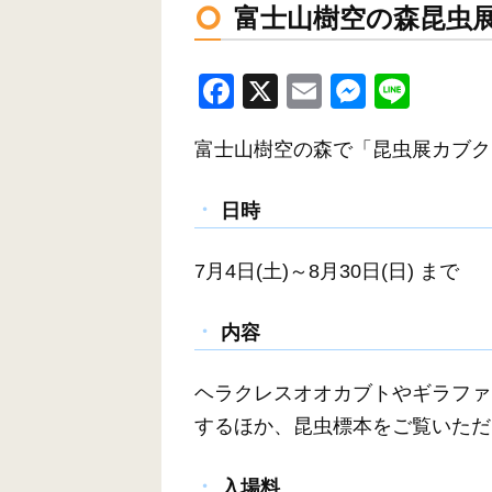
富士山樹空の森昆虫
F
X
E
M
Li
a
m
e
n
富士山樹空の森で「昆虫展カブク
c
ail
ss
e
e
e
日時
b
n
o
g
7月4日(土)～8月30日(日) まで
o
er
k
内容
ヘラクレスオオカブトやギラファ
するほか、昆虫標本をご覧いただ
入場料