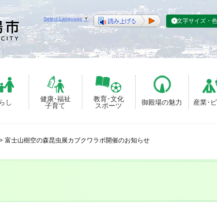
Select Language
▼
文字サイズ・
健康･福祉
教育･文化
らし
御殿場の魅力
産業･
子育て
スポーツ
>
富士山樹空の森昆虫展カブクワラボ開催のお知らせ