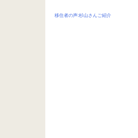
移住者の声:杉山さんご紹介
投
稿
ナ
ビ
ゲ
ー
シ
ョ
ン