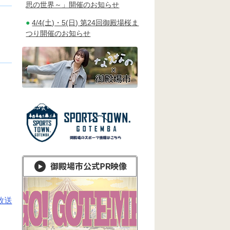
思の世界～」開催のお知らせ
4/4(土)・5(日) 第24回御殿場桜ま
つり開催のお知らせ
放送