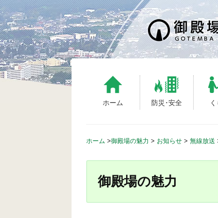
S
k
i
p
t
o
c
o
n
ホーム
防災･安全
く
t
e
n
ホーム
>
御殿場の魅力
>
お知らせ
>
無線放送
t
御殿場の魅力