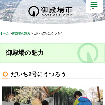
S
k
メニュー
i
p
t
o
ホーム
>
御殿場の魅力
>
だいち2号にうつろう
c
o
n
御殿場の魅力
t
e
n
t
だいち2号にうつろう