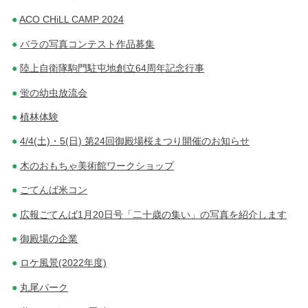
ACO CHiLL CAMP 2024
バラの写真コンテスト作品募集
陸上自衛隊駒門駐屯地創立64周年記念行事
蛍の幼虫放流会
植林体験
4/4(土)・5(日) 第24回御殿場桜まつり開催のお知らせ
木のおもちゃ美術館ワークショップ
ごてんば米コン
広報ごてんば1月20日号「二十歳の集い」の写真を紹介します
御殿場の企業
ロケ風景(2022年度)
丸尾パーク