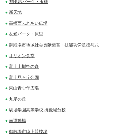
遊RUNパーク・玉穂
新天地
高根西ふれあい広場
友愛パーク・原里
御殿場市地域社会貢献褒賞・技能功労章授与式
オリオン食堂
富士山樹空の森
富士見ヶ丘公園
東山青少年広場
丸尾の丘
駒場学園高等学校 御殿場分校
南運動場
御殿場市陸上競技場