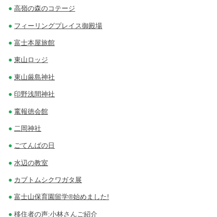
高嶺の森のコテージ
フィーリングプレイス御殿場
富士本屋旅館
東山ロッジ
東山厳島神社
印野浅間神社
竃報徳会館
二岡神社
ごてんばの日
水辺の教室
カブトムシクワガタ展
富士山保育園留学®始めました!
移住者の声:小林さんご紹介