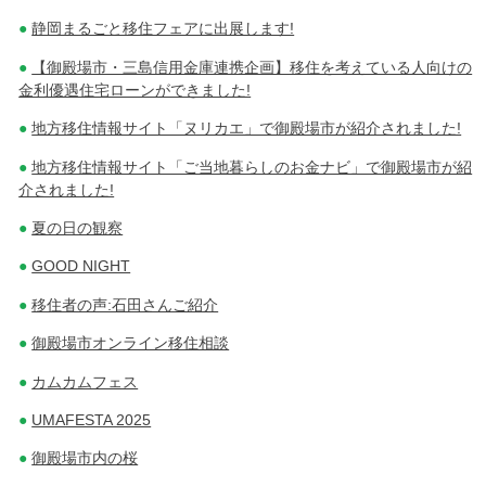
静岡まるごと移住フェアに出展します!
【御殿場市・三島信用金庫連携企画】移住を考えている人向けの
金利優遇住宅ローンができました!
地方移住情報サイト「ヌリカエ」で御殿場市が紹介されました!
地方移住情報サイト「ご当地暮らしのお金ナビ」で御殿場市が紹
介されました!
夏の日の観察
GOOD NIGHT
移住者の声:石田さんご紹介
御殿場市オンライン移住相談
カムカムフェス
UMAFESTA 2025
御殿場市内の桜