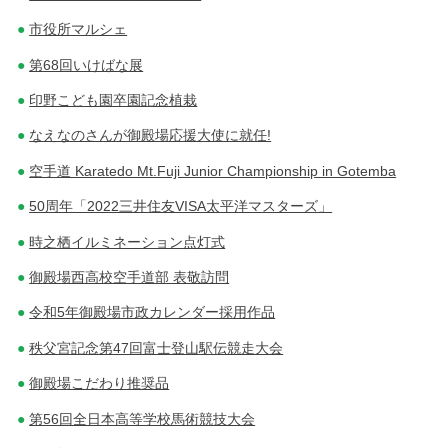
市役所マルシェ
第68回いけばな展
印野こども園卒園記念植栽
なえなのさんが御殿場応援大使に就任!
空手道 Karatedo Mt.Fuji Junior Championship in Gotemba
50周年「2022三井住友VISA太平洋マスターズ」
時之栖イルミネーション点灯式
御殿場西高校空手道部 表敬訪問
令和5年御殿場市政カレンダー採用作品
秩父宮記念第47回富士登山駅伝競走大会
御殿場こだわり推奨品
第56回全日本高等学校馬術競技大会