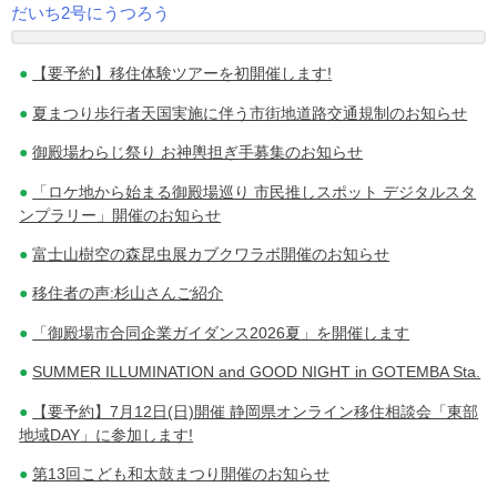
だいち2号にうつろう
投
【要予約】移住体験ツアーを初開催します!
稿
夏まつり歩行者天国実施に伴う市街地道路交通規制のお知らせ
ナ
御殿場わらじ祭り お神輿担ぎ手募集のお知らせ
ビ
「ロケ地から始まる御殿場巡り 市民推しスポット デジタルスタ
ゲ
ンプラリー」開催のお知らせ
ー
富士山樹空の森昆虫展カブクワラボ開催のお知らせ
シ
移住者の声:杉山さんご紹介
ョ
「御殿場市合同企業ガイダンス2026夏」を開催します
ン
SUMMER ILLUMINATION and GOOD NIGHT in GOTEMBA Sta.
【要予約】7月12日(日)開催 静岡県オンライン移住相談会「東部
地域DAY」に参加します!
第13回こども和太鼓まつり開催のお知らせ