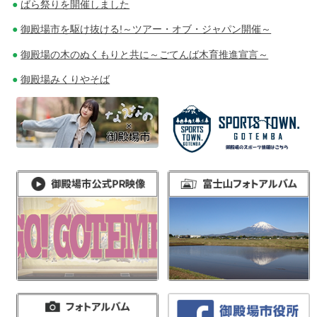
ばら祭りを開催しました
御殿場市を駆け抜ける!～ツアー・オブ・ジャパン開催～
御殿場の木のぬくもりと共に～ごてんば木育推進宣言～
御殿場みくりやそば