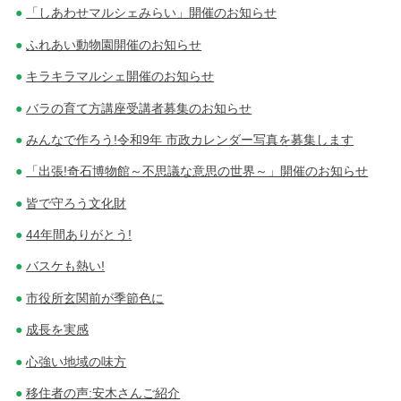
「しあわせマルシェみらい」開催のお知らせ
ふれあい動物園開催のお知らせ
キラキラマルシェ開催のお知らせ
バラの育て方講座受講者募集のお知らせ
みんなで作ろう!令和9年 市政カレンダー写真を募集します
「出張!奇石博物館～不思議な意思の世界～」開催のお知らせ
皆で守ろう文化財
44年間ありがとう!
バスケも熱い!
市役所玄関前が季節色に
成長を実感
心強い地域の味方
移住者の声:安木さんご紹介