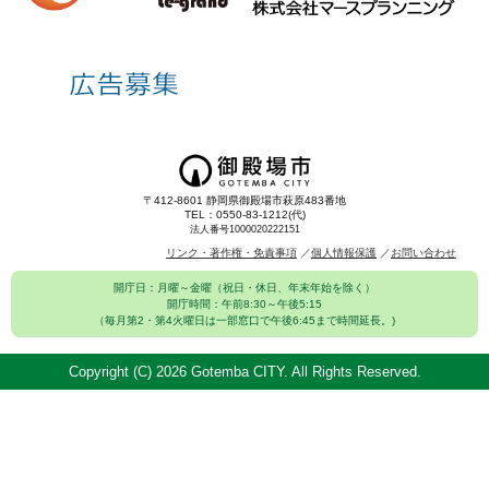
〒412-8601 静岡県御殿場市萩原483番地
TEL：0550-83-1212(代)
法人番号1000020222151
リンク・著作権・免責事項
個人情報保護
お問い合わせ
開庁日：月曜～金曜（祝日・休日、年末年始を除く）
開庁時間：午前8:30～午後5:15
（毎月第2・第4火曜日は一部窓口で午後6:45まで時間延長。)
Copyright (C)
2026 Gotemba CITY. All Rights Reserved.