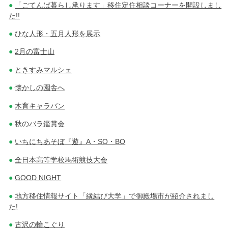
「ごてんば暮らし承ります」移住定住相談コーナーを開設しまし
た!!
ひな人形・五月人形を展示
2月の富士山
ときすみマルシェ
懐かしの園舎へ
木育キャラバン
秋のバラ鑑賞会
いちにちあそぼ『遊』A・SO・BO
全日本高等学校馬術競技大会
GOOD NIGHT
地方移住情報サイト「縁結び大学」で御殿場市が紹介されまし
た!
古沢の輪こぐり