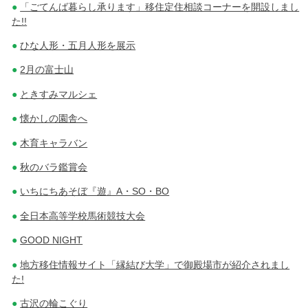
「ごてんば暮らし承ります」移住定住相談コーナーを開設しまし
た!!
ひな人形・五月人形を展示
2月の富士山
ときすみマルシェ
懐かしの園舎へ
木育キャラバン
秋のバラ鑑賞会
いちにちあそぼ『遊』A・SO・BO
全日本高等学校馬術競技大会
GOOD NIGHT
地方移住情報サイト「縁結び大学」で御殿場市が紹介されまし
た!
古沢の輪こぐり