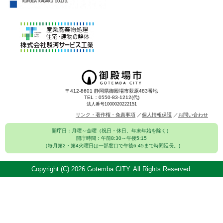
〒412-8601 静岡県御殿場市萩原483番地
TEL：0550-83-1212(代)
法人番号1000020222151
リンク・著作権・免責事項
個人情報保護
お問い合わせ
開庁日：月曜～金曜（祝日・休日、年末年始を除く）
開庁時間：午前8:30～午後5:15
（毎月第2・第4火曜日は一部窓口で午後6:45まで時間延長。)
Copyright (C)
2026 Gotemba CITY. All Rights Reserved.