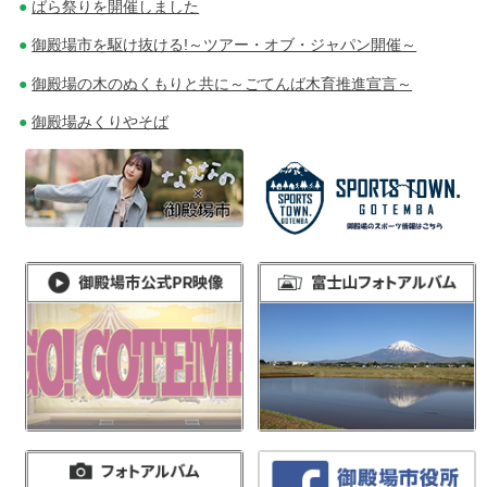
ばら祭りを開催しました
御殿場市を駆け抜ける!～ツアー・オブ・ジャパン開催～
御殿場の木のぬくもりと共に～ごてんば木育推進宣言～
御殿場みくりやそば