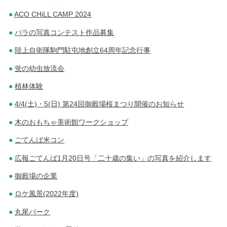
ACO CHiLL CAMP 2024
バラの写真コンテスト作品募集
陸上自衛隊駒門駐屯地創立64周年記念行事
蛍の幼虫放流会
植林体験
4/4(土)・5(日) 第24回御殿場桜まつり開催のお知らせ
木のおもちゃ美術館ワークショップ
ごてんば米コン
広報ごてんば1月20日号「二十歳の集い」の写真を紹介します
御殿場の企業
ロケ風景(2022年度)
丸尾パーク