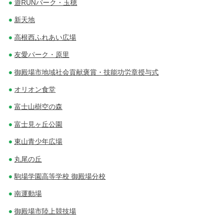
遊RUNパーク・玉穂
新天地
高根西ふれあい広場
友愛パーク・原里
御殿場市地域社会貢献褒賞・技能功労章授与式
オリオン食堂
富士山樹空の森
富士見ヶ丘公園
東山青少年広場
丸尾の丘
駒場学園高等学校 御殿場分校
南運動場
御殿場市陸上競技場