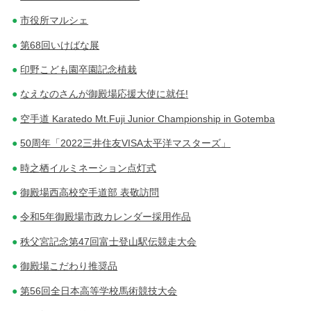
市役所マルシェ
第68回いけばな展
印野こども園卒園記念植栽
なえなのさんが御殿場応援大使に就任!
空手道 Karatedo Mt.Fuji Junior Championship in Gotemba
50周年「2022三井住友VISA太平洋マスターズ」
時之栖イルミネーション点灯式
御殿場西高校空手道部 表敬訪問
令和5年御殿場市政カレンダー採用作品
秩父宮記念第47回富士登山駅伝競走大会
御殿場こだわり推奨品
第56回全日本高等学校馬術競技大会