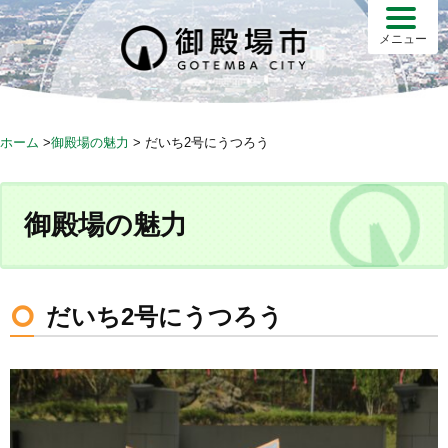
S
k
メニュー
i
p
t
o
ホーム
>
御殿場の魅力
>
だいち2号にうつろう
c
o
n
御殿場の魅力
t
e
n
t
だいち2号にうつろう