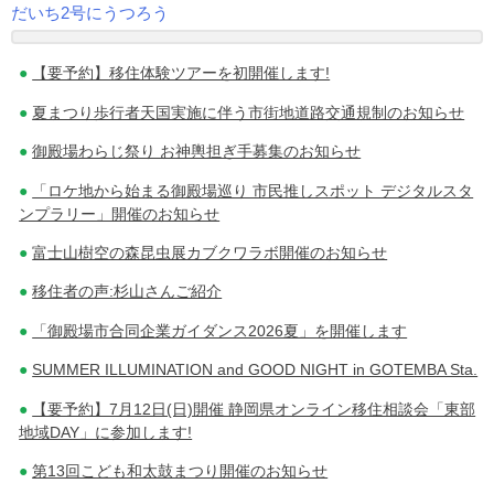
だいち2号にうつろう
投
【要予約】移住体験ツアーを初開催します!
稿
夏まつり歩行者天国実施に伴う市街地道路交通規制のお知らせ
ナ
御殿場わらじ祭り お神輿担ぎ手募集のお知らせ
ビ
「ロケ地から始まる御殿場巡り 市民推しスポット デジタルスタ
ゲ
ンプラリー」開催のお知らせ
ー
富士山樹空の森昆虫展カブクワラボ開催のお知らせ
シ
移住者の声:杉山さんご紹介
ョ
「御殿場市合同企業ガイダンス2026夏」を開催します
ン
SUMMER ILLUMINATION and GOOD NIGHT in GOTEMBA Sta.
【要予約】7月12日(日)開催 静岡県オンライン移住相談会「東部
地域DAY」に参加します!
第13回こども和太鼓まつり開催のお知らせ