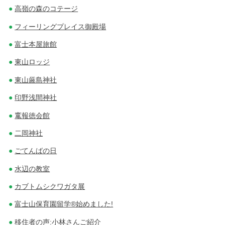
高嶺の森のコテージ
フィーリングプレイス御殿場
富士本屋旅館
東山ロッジ
東山厳島神社
印野浅間神社
竃報徳会館
二岡神社
ごてんばの日
水辺の教室
カブトムシクワガタ展
富士山保育園留学®始めました!
移住者の声:小林さんご紹介