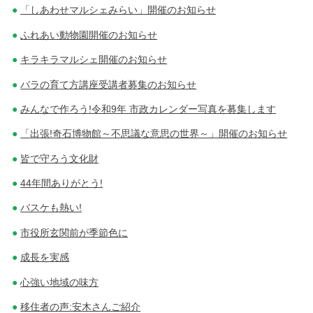
「しあわせマルシェみらい」開催のお知らせ
ふれあい動物園開催のお知らせ
キラキラマルシェ開催のお知らせ
バラの育て方講座受講者募集のお知らせ
みんなで作ろう!令和9年 市政カレンダー写真を募集します
「出張!奇石博物館～不思議な意思の世界～」開催のお知らせ
皆で守ろう文化財
44年間ありがとう!
バスケも熱い!
市役所玄関前が季節色に
成長を実感
心強い地域の味方
移住者の声:安木さんご紹介