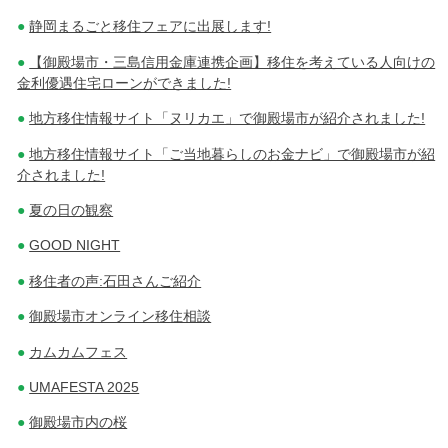
静岡まるごと移住フェアに出展します!
【御殿場市・三島信用金庫連携企画】移住を考えている人向けの
金利優遇住宅ローンができました!
地方移住情報サイト「ヌリカエ」で御殿場市が紹介されました!
地方移住情報サイト「ご当地暮らしのお金ナビ」で御殿場市が紹
介されました!
夏の日の観察
GOOD NIGHT
移住者の声:石田さんご紹介
御殿場市オンライン移住相談
カムカムフェス
UMAFESTA 2025
御殿場市内の桜