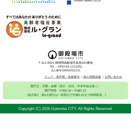
〒412-8601 静岡県御殿場市萩原483番地
TEL：0550-83-1212(代)
法人番号1000020222151
リンク・著作権・免責事項
個人情報保護
お問い合わせ
開庁日：月曜～金曜（祝日・休日、年末年始を除く）
開庁時間：午前8:30～午後5:15
（毎月第2・第4火曜日は一部窓口で午後6:45まで時間延長。)
Copyright (C)
2026 Gotemba CITY. All Rights Reserved.