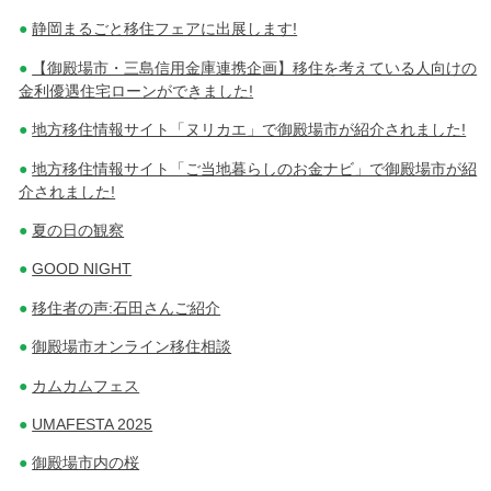
静岡まるごと移住フェアに出展します!
【御殿場市・三島信用金庫連携企画】移住を考えている人向けの
金利優遇住宅ローンができました!
地方移住情報サイト「ヌリカエ」で御殿場市が紹介されました!
地方移住情報サイト「ご当地暮らしのお金ナビ」で御殿場市が紹
介されました!
夏の日の観察
GOOD NIGHT
移住者の声:石田さんご紹介
御殿場市オンライン移住相談
カムカムフェス
UMAFESTA 2025
御殿場市内の桜