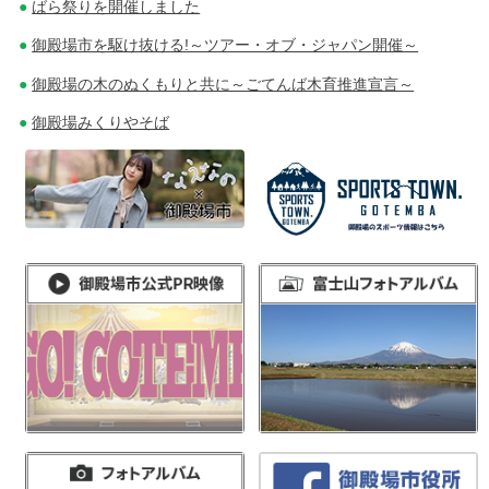
ばら祭りを開催しました
御殿場市を駆け抜ける!～ツアー・オブ・ジャパン開催～
御殿場の木のぬくもりと共に～ごてんば木育推進宣言～
御殿場みくりやそば