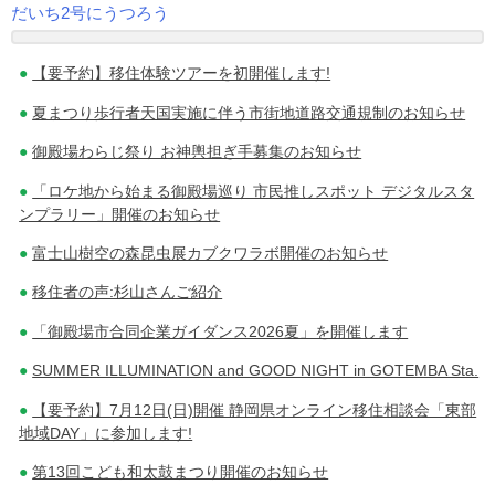
だいち2号にうつろう
投
【要予約】移住体験ツアーを初開催します!
稿
夏まつり歩行者天国実施に伴う市街地道路交通規制のお知らせ
ナ
御殿場わらじ祭り お神輿担ぎ手募集のお知らせ
ビ
「ロケ地から始まる御殿場巡り 市民推しスポット デジタルスタ
ゲ
ンプラリー」開催のお知らせ
ー
富士山樹空の森昆虫展カブクワラボ開催のお知らせ
シ
移住者の声:杉山さんご紹介
ョ
「御殿場市合同企業ガイダンス2026夏」を開催します
ン
SUMMER ILLUMINATION and GOOD NIGHT in GOTEMBA Sta.
【要予約】7月12日(日)開催 静岡県オンライン移住相談会「東部
地域DAY」に参加します!
第13回こども和太鼓まつり開催のお知らせ