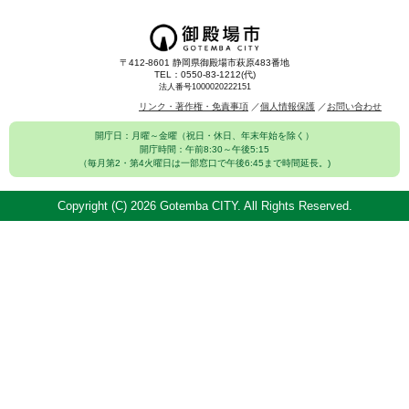
〒412-8601 静岡県御殿場市萩原483番地
TEL：0550-83-1212(代)
法人番号1000020222151
リンク・著作権・免責事項
個人情報保護
お問い合わせ
開庁日：月曜～金曜（祝日・休日、年末年始を除く）
開庁時間：午前8:30～午後5:15
（毎月第2・第4火曜日は一部窓口で午後6:45まで時間延長。)
Copyright (C)
2026 Gotemba CITY. All Rights Reserved.