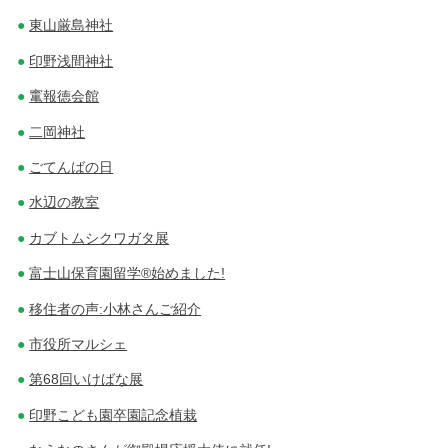
東山厳島神社
印野浅間神社
竃報徳会館
二岡神社
ごてんばの日
水辺の教室
カブトムシクワガタ展
富士山保育園留学®始めました!
移住者の声:小林さんご紹介
市役所マルシェ
第68回いけばな展
印野こども園卒園記念植栽