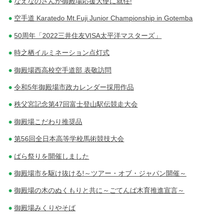
なえなのさんが御殿場応援大使に就任!
空手道 Karatedo Mt.Fuji Junior Championship in Gotemba
50周年「2022三井住友VISA太平洋マスターズ」
時之栖イルミネーション点灯式
御殿場西高校空手道部 表敬訪問
令和5年御殿場市政カレンダー採用作品
秩父宮記念第47回富士登山駅伝競走大会
御殿場こだわり推奨品
第56回全日本高等学校馬術競技大会
ばら祭りを開催しました
御殿場市を駆け抜ける!～ツアー・オブ・ジャパン開催～
御殿場の木のぬくもりと共に～ごてんば木育推進宣言～
御殿場みくりやそば