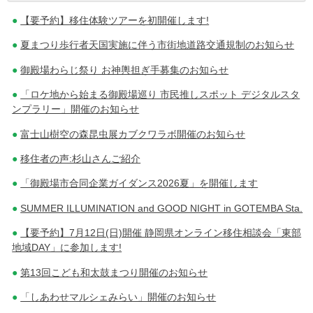
【要予約】移住体験ツアーを初開催します!
稿
夏まつり歩行者天国実施に伴う市街地道路交通規制のお知らせ
ナ
御殿場わらじ祭り お神輿担ぎ手募集のお知らせ
ビ
「ロケ地から始まる御殿場巡り 市民推しスポット デジタルスタ
ゲ
ンプラリー」開催のお知らせ
ー
富士山樹空の森昆虫展カブクワラボ開催のお知らせ
シ
移住者の声:杉山さんご紹介
ョ
「御殿場市合同企業ガイダンス2026夏」を開催します
ン
SUMMER ILLUMINATION and GOOD NIGHT in GOTEMBA Sta.
【要予約】7月12日(日)開催 静岡県オンライン移住相談会「東部
地域DAY」に参加します!
第13回こども和太鼓まつり開催のお知らせ
「しあわせマルシェみらい」開催のお知らせ