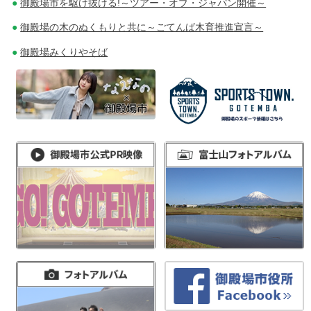
御殿場市を駆け抜ける!～ツアー・オブ・ジャパン開催～
御殿場の木のぬくもりと共に～ごてんば木育推進宣言～
御殿場みくりやそば