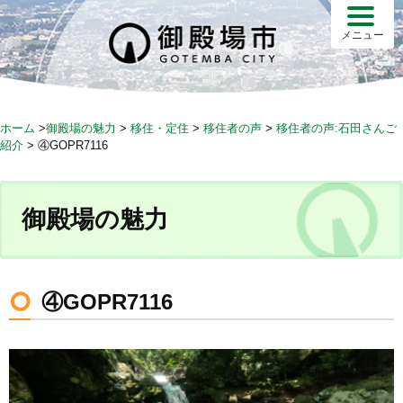
S
k
メニュー
i
p
t
o
ホーム
>
御殿場の魅力
>
移住・定住
>
移住者の声
>
移住者の声:石田さんご
c
紹介
>
④GOPR7116
o
n
t
御殿場の魅力
e
n
t
④GOPR7116