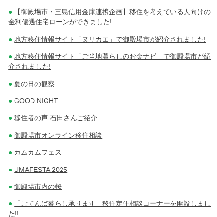
【御殿場市・三島信用金庫連携企画】移住を考えている人向けの
金利優遇住宅ローンができました!
地方移住情報サイト「ヌリカエ」で御殿場市が紹介されました!
地方移住情報サイト「ご当地暮らしのお金ナビ」で御殿場市が紹
介されました!
夏の日の観察
GOOD NIGHT
移住者の声:石田さんご紹介
御殿場市オンライン移住相談
カムカムフェス
UMAFESTA 2025
御殿場市内の桜
「ごてんば暮らし承ります」移住定住相談コーナーを開設しまし
た!!