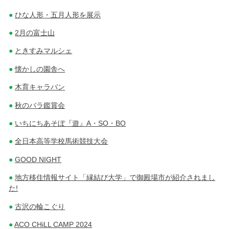
ひな人形・五月人形を展示
2月の富士山
ときすみマルシェ
懐かしの園舎へ
木育キャラバン
秋のバラ鑑賞会
いちにちあそぼ『遊』A・SO・BO
全日本高等学校馬術競技大会
GOOD NIGHT
地方移住情報サイト「縁結び大学」で御殿場市が紹介されまし
た!
古沢の輪こぐり
ACO CHiLL CAMP 2024