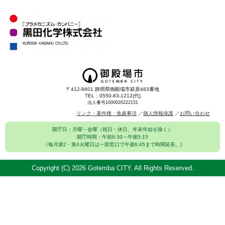
〒412-8601 静岡県御殿場市萩原483番地
TEL：0550-83-1212(代)
法人番号1000020222151
リンク・著作権・免責事項
個人情報保護
お問い合わせ
開庁日：月曜～金曜（祝日・休日、年末年始を除く）
開庁時間：午前8:30～午後5:15
（毎月第2・第4火曜日は一部窓口で午後6:45まで時間延長。)
Copyright (C)
2026 Gotemba CITY. All Rights Reserved.