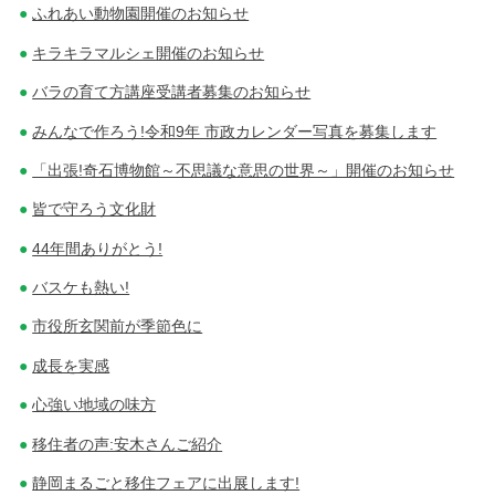
ふれあい動物園開催のお知らせ
キラキラマルシェ開催のお知らせ
バラの育て方講座受講者募集のお知らせ
みんなで作ろう!令和9年 市政カレンダー写真を募集します
「出張!奇石博物館～不思議な意思の世界～」開催のお知らせ
皆で守ろう文化財
44年間ありがとう!
バスケも熱い!
市役所玄関前が季節色に
成長を実感
心強い地域の味方
移住者の声:安木さんご紹介
静岡まるごと移住フェアに出展します!