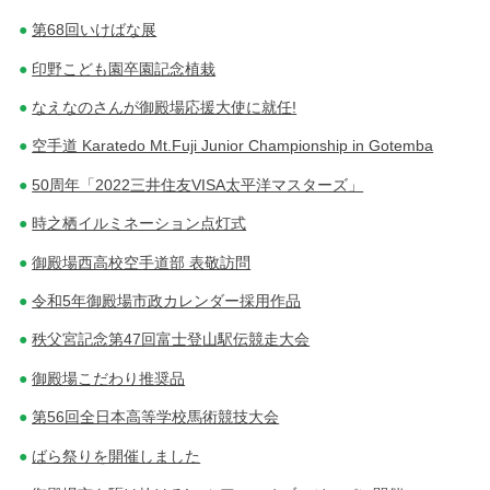
第68回いけばな展
印野こども園卒園記念植栽
なえなのさんが御殿場応援大使に就任!
空手道 Karatedo Mt.Fuji Junior Championship in Gotemba
50周年「2022三井住友VISA太平洋マスターズ」
時之栖イルミネーション点灯式
御殿場西高校空手道部 表敬訪問
令和5年御殿場市政カレンダー採用作品
秩父宮記念第47回富士登山駅伝競走大会
御殿場こだわり推奨品
第56回全日本高等学校馬術競技大会
ばら祭りを開催しました