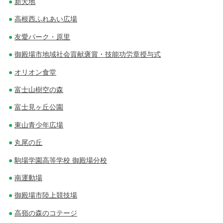
新天地
高根西ふれあい広場
友愛パーク・原里
御殿場市地域社会貢献褒賞・技能功労章授与式
オリオン食堂
富士山樹空の森
富士見ヶ丘公園
東山青少年広場
丸尾の丘
駒場学園高等学校 御殿場分校
南運動場
御殿場市陸上競技場
高嶺の森のコテージ