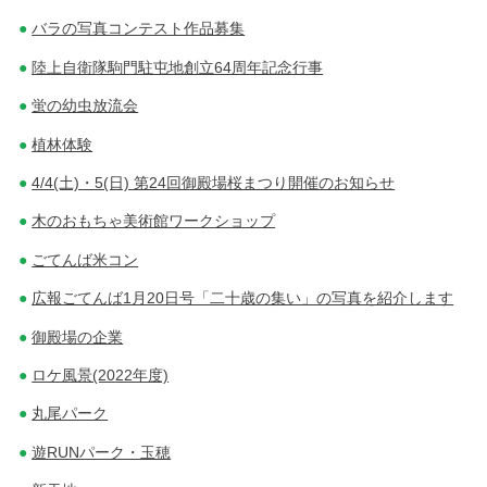
バラの写真コンテスト作品募集
陸上自衛隊駒門駐屯地創立64周年記念行事
蛍の幼虫放流会
植林体験
4/4(土)・5(日) 第24回御殿場桜まつり開催のお知らせ
木のおもちゃ美術館ワークショップ
ごてんば米コン
広報ごてんば1月20日号「二十歳の集い」の写真を紹介します
御殿場の企業
ロケ風景(2022年度)
丸尾パーク
遊RUNパーク・玉穂