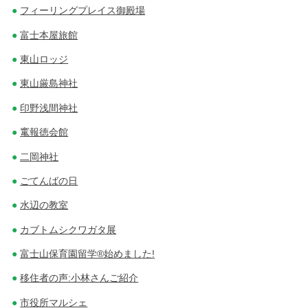
フィーリングプレイス御殿場
富士本屋旅館
東山ロッジ
東山厳島神社
印野浅間神社
竃報徳会館
二岡神社
ごてんばの日
水辺の教室
カブトムシクワガタ展
富士山保育園留学®始めました!
移住者の声:小林さんご紹介
市役所マルシェ