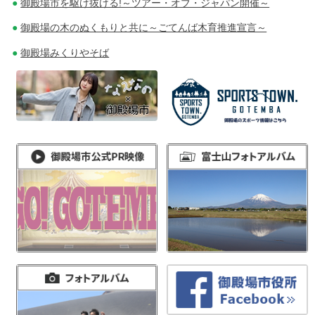
御殿場市を駆け抜ける!～ツアー・オブ・ジャパン開催～
御殿場の木のぬくもりと共に～ごてんば木育推進宣言～
御殿場みくりやそば