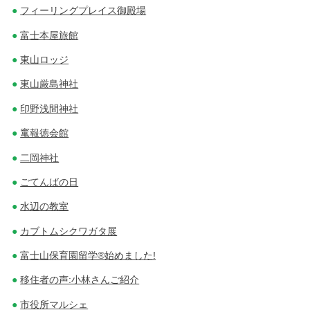
フィーリングプレイス御殿場
富士本屋旅館
東山ロッジ
東山厳島神社
印野浅間神社
竃報徳会館
二岡神社
ごてんばの日
水辺の教室
カブトムシクワガタ展
富士山保育園留学®始めました!
移住者の声:小林さんご紹介
市役所マルシェ