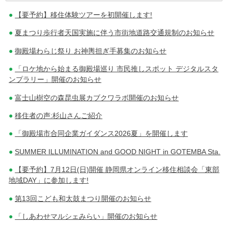
【要予約】移住体験ツアーを初開催します!
稿
夏まつり歩行者天国実施に伴う市街地道路交通規制のお知らせ
ナ
御殿場わらじ祭り お神輿担ぎ手募集のお知らせ
ビ
「ロケ地から始まる御殿場巡り 市民推しスポット デジタルスタ
ゲ
ンプラリー」開催のお知らせ
ー
富士山樹空の森昆虫展カブクワラボ開催のお知らせ
シ
移住者の声:杉山さんご紹介
ョ
「御殿場市合同企業ガイダンス2026夏」を開催します
ン
SUMMER ILLUMINATION and GOOD NIGHT in GOTEMBA Sta.
【要予約】7月12日(日)開催 静岡県オンライン移住相談会「東部
地域DAY」に参加します!
第13回こども和太鼓まつり開催のお知らせ
「しあわせマルシェみらい」開催のお知らせ