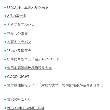
ひな人形・五月人形を展示
2月の富士山
ときすみマルシェ
懐かしの園舎へ
木育キャラバン
秋のバラ鑑賞会
いちにちあそぼ『遊』A・SO・BO
全日本高等学校馬術競技大会
GOOD NIGHT
地方移住情報サイト「縁結び大学」で御殿場市が紹介されまし
た!
古沢の輪こぐり
ACO CHiLL CAMP 2024