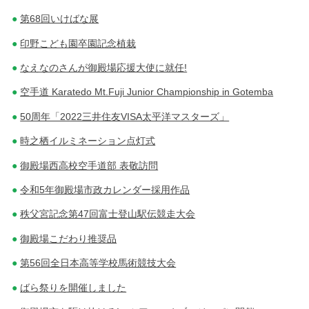
第68回いけばな展
印野こども園卒園記念植栽
なえなのさんが御殿場応援大使に就任!
空手道 Karatedo Mt.Fuji Junior Championship in Gotemba
50周年「2022三井住友VISA太平洋マスターズ」
時之栖イルミネーション点灯式
御殿場西高校空手道部 表敬訪問
令和5年御殿場市政カレンダー採用作品
秩父宮記念第47回富士登山駅伝競走大会
御殿場こだわり推奨品
第56回全日本高等学校馬術競技大会
ばら祭りを開催しました