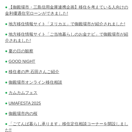
【御殿場市・三島信用金庫連携企画】移住を考えている人向けの
金利優遇住宅ローンができました!
地方移住情報サイト「ヌリカエ」で御殿場市が紹介されました!
地方移住情報サイト「ご当地暮らしのお金ナビ」で御殿場市が紹
介されました!
夏の日の観察
GOOD NIGHT
移住者の声:石田さんご紹介
御殿場市オンライン移住相談
カムカムフェス
UMAFESTA 2025
御殿場市内の桜
「ごてんば暮らし承ります」移住定住相談コーナーを開設しまし
た!!