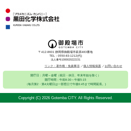
〒412-8601 静岡県御殿場市萩原483番地
TEL：0550-83-1212(代)
法人番号1000020222151
リンク・著作権・免責事項
個人情報保護
お問い合わせ
開庁日：月曜～金曜（祝日・休日、年末年始を除く）
開庁時間：午前8:30～午後5:15
（毎月第2・第4火曜日は一部窓口で午後6:45まで時間延長。)
Copyright (C)
2026 Gotemba CITY. All Rights Reserved.