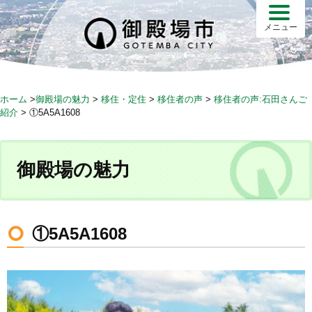
S
k
メニュー
i
p
t
o
ホーム
>
御殿場の魅力
>
移住・定住
>
移住者の声
>
移住者の声:石田さんご
c
紹介
>
①5A5A1608
o
n
t
御殿場の魅力
e
n
t
①5A5A1608