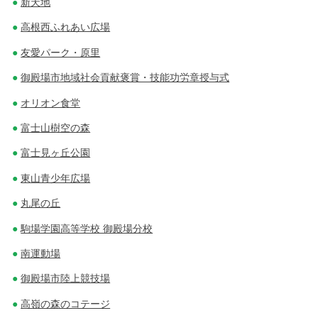
新天地
高根西ふれあい広場
友愛パーク・原里
御殿場市地域社会貢献褒賞・技能功労章授与式
オリオン食堂
富士山樹空の森
富士見ヶ丘公園
東山青少年広場
丸尾の丘
駒場学園高等学校 御殿場分校
南運動場
御殿場市陸上競技場
高嶺の森のコテージ