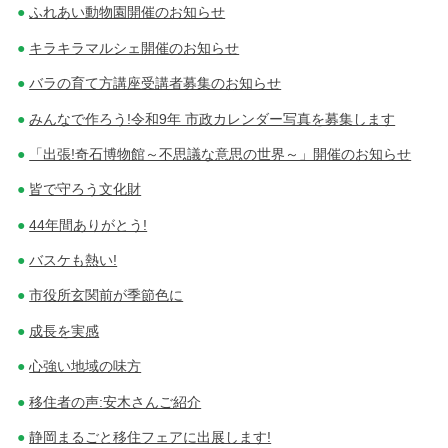
ふれあい動物園開催のお知らせ
キラキラマルシェ開催のお知らせ
バラの育て方講座受講者募集のお知らせ
みんなで作ろう!令和9年 市政カレンダー写真を募集します
「出張!奇石博物館～不思議な意思の世界～」開催のお知らせ
皆で守ろう文化財
44年間ありがとう!
バスケも熱い!
市役所玄関前が季節色に
成長を実感
心強い地域の味方
移住者の声:安木さんご紹介
静岡まるごと移住フェアに出展します!