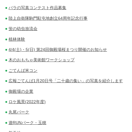
バラの写真コンテスト作品募集
陸上自衛隊駒門駐屯地創立64周年記念行事
蛍の幼虫放流会
植林体験
4/4(土)・5(日) 第24回御殿場桜まつり開催のお知らせ
木のおもちゃ美術館ワークショップ
ごてんば米コン
広報ごてんば1月20日号「二十歳の集い」の写真を紹介します
御殿場の企業
ロケ風景(2022年度)
丸尾パーク
遊RUNパーク・玉穂