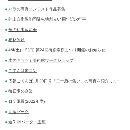
バラの写真コンテスト作品募集
陸上自衛隊駒門駐屯地創立64周年記念行事
蛍の幼虫放流会
植林体験
4/4(土)・5(日) 第24回御殿場桜まつり開催のお知らせ
木のおもちゃ美術館ワークショップ
ごてんば米コン
広報ごてんば1月20日号「二十歳の集い」の写真を紹介します
御殿場の企業
ロケ風景(2022年度)
丸尾パーク
遊RUNパーク・玉穂