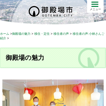
S
k
メニュー
i
p
t
o
ホーム
>
御殿場の魅力
>
移住・定住
>
移住者の声
>
移住者の声:小林さんご
c
紹介
>
o
n
t
御殿場の魅力
e
n
t