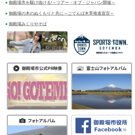
御殿場市を駆け抜ける!～ツアー・オブ・ジャパン開催～
御殿場の木のぬくもりと共に～ごてんば木育推進宣言～
御殿場みくりやそば