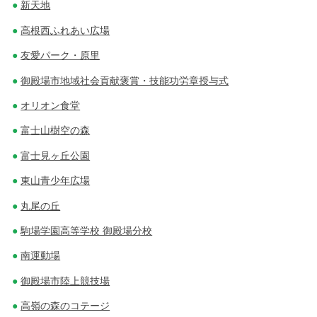
新天地
高根西ふれあい広場
友愛パーク・原里
御殿場市地域社会貢献褒賞・技能功労章授与式
オリオン食堂
富士山樹空の森
富士見ヶ丘公園
東山青少年広場
丸尾の丘
駒場学園高等学校 御殿場分校
南運動場
御殿場市陸上競技場
高嶺の森のコテージ