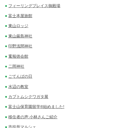
フィーリングプレイス御殿場
富士本屋旅館
東山ロッジ
東山厳島神社
印野浅間神社
竃報徳会館
二岡神社
ごてんばの日
水辺の教室
カブトムシクワガタ展
富士山保育園留学®始めました!
移住者の声:小林さんご紹介
市役所マルシェ