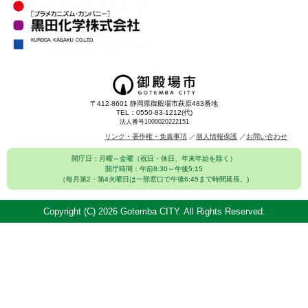
〒412-8601 静岡県御殿場市萩原483番地
TEL：0550-83-1212(代)
法人番号1000020222151
リンク・著作権・免責事項
個人情報保護
お問い合わせ
開庁日：月曜～金曜（祝日・休日、年末年始を除く）
開庁時間：午前8:30～午後5:15
（毎月第2・第4火曜日は一部窓口で午後6:45まで時間延長。)
Copyright (C)
2026 Gotemba CITY. All Rights Reserved.