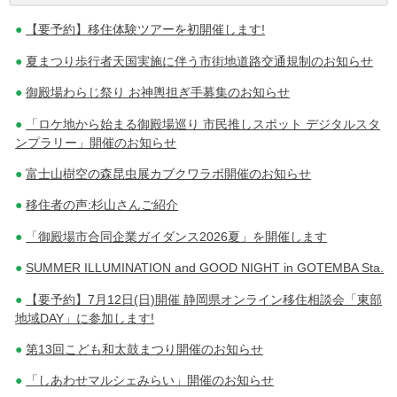
【要予約】移住体験ツアーを初開催します!
稿
夏まつり歩行者天国実施に伴う市街地道路交通規制のお知らせ
ナ
御殿場わらじ祭り お神輿担ぎ手募集のお知らせ
ビ
「ロケ地から始まる御殿場巡り 市民推しスポット デジタルスタ
ゲ
ンプラリー」開催のお知らせ
ー
富士山樹空の森昆虫展カブクワラボ開催のお知らせ
シ
移住者の声:杉山さんご紹介
ョ
「御殿場市合同企業ガイダンス2026夏」を開催します
ン
SUMMER ILLUMINATION and GOOD NIGHT in GOTEMBA Sta.
【要予約】7月12日(日)開催 静岡県オンライン移住相談会「東部
地域DAY」に参加します!
第13回こども和太鼓まつり開催のお知らせ
「しあわせマルシェみらい」開催のお知らせ