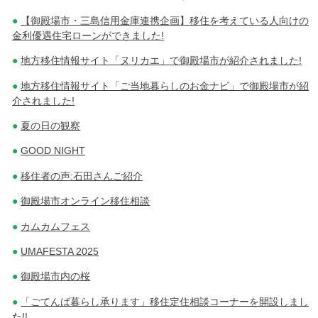
【御殿場市・三島信用金庫連携企画】移住を考えている人向けの
金利優遇住宅ローンができました!
地方移住情報サイト「ヌリカエ」で御殿場市が紹介されました!
地方移住情報サイト「ご当地暮らしのお金ナビ」で御殿場市が紹
介されました!
夏の日の観察
GOOD NIGHT
移住者の声:石田さんご紹介
御殿場市オンライン移住相談
カムカムフェス
UMAFESTA 2025
御殿場市内の桜
「ごてんば暮らし承ります」移住定住相談コーナーを開設しまし
た!!