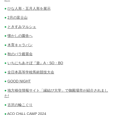
ひな人形・五月人形を展示
2月の富士山
ときすみマルシェ
懐かしの園舎へ
木育キャラバン
秋のバラ鑑賞会
いちにちあそぼ『遊』A・SO・BO
全日本高等学校馬術競技大会
GOOD NIGHT
地方移住情報サイト「縁結び大学」で御殿場市が紹介されまし
た!
古沢の輪こぐり
ACO CHiLL CAMP 2024