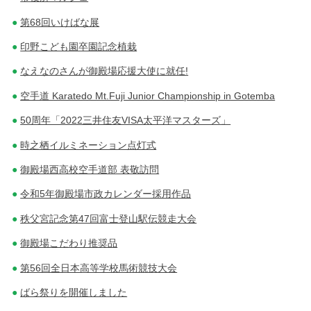
第68回いけばな展
印野こども園卒園記念植栽
なえなのさんが御殿場応援大使に就任!
空手道 Karatedo Mt.Fuji Junior Championship in Gotemba
50周年「2022三井住友VISA太平洋マスターズ」
時之栖イルミネーション点灯式
御殿場西高校空手道部 表敬訪問
令和5年御殿場市政カレンダー採用作品
秩父宮記念第47回富士登山駅伝競走大会
御殿場こだわり推奨品
第56回全日本高等学校馬術競技大会
ばら祭りを開催しました