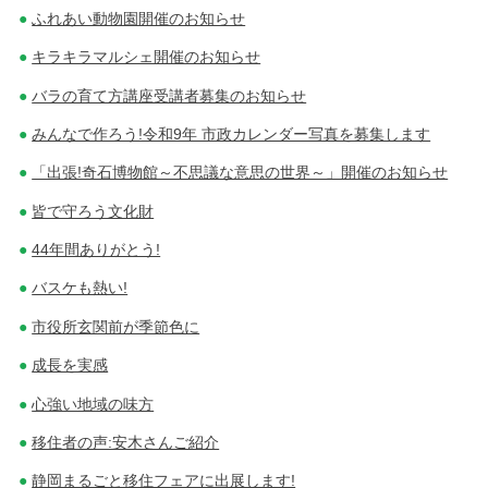
ふれあい動物園開催のお知らせ
キラキラマルシェ開催のお知らせ
バラの育て方講座受講者募集のお知らせ
みんなで作ろう!令和9年 市政カレンダー写真を募集します
「出張!奇石博物館～不思議な意思の世界～」開催のお知らせ
皆で守ろう文化財
44年間ありがとう!
バスケも熱い!
市役所玄関前が季節色に
成長を実感
心強い地域の味方
移住者の声:安木さんご紹介
静岡まるごと移住フェアに出展します!