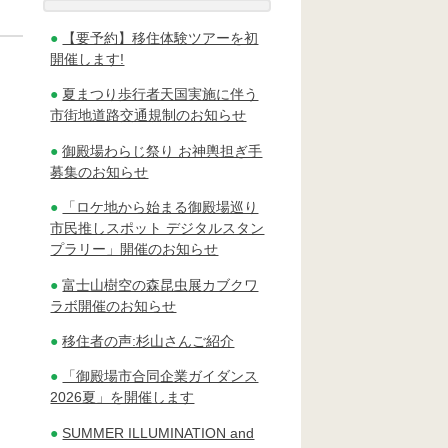
【要予約】移住体験ツアーを初
開催します!
夏まつり歩行者天国実施に伴う
市街地道路交通規制のお知らせ
御殿場わらじ祭り お神輿担ぎ手
募集のお知らせ
「ロケ地から始まる御殿場巡り
市民推しスポット デジタルスタン
プラリー」開催のお知らせ
富士山樹空の森昆虫展カブクワ
ラボ開催のお知らせ
移住者の声:杉山さんご紹介
「御殿場市合同企業ガイダンス
2026夏」を開催します
SUMMER ILLUMINATION and