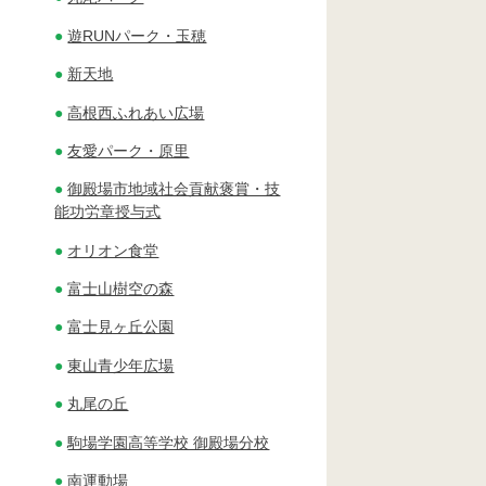
遊RUNパーク・玉穂
新天地
高根西ふれあい広場
友愛パーク・原里
御殿場市地域社会貢献褒賞・技
能功労章授与式
オリオン食堂
富士山樹空の森
富士見ヶ丘公園
東山青少年広場
丸尾の丘
駒場学園高等学校 御殿場分校
南運動場