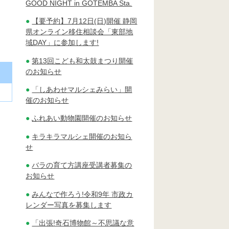
GOOD NIGHT in GOTEMBA Sta.
【要予約】7月12日(日)開催 静岡
県オンライン移住相談会「東部地
域DAY」に参加します!
第13回こども和太鼓まつり開催
のお知らせ
「しあわせマルシェみらい」開
催のお知らせ
ふれあい動物園開催のお知らせ
キラキラマルシェ開催のお知ら
せ
バラの育て方講座受講者募集の
お知らせ
みんなで作ろう!令和9年 市政カ
レンダー写真を募集します
「出張!奇石博物館～不思議な意