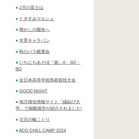
2月の富士山
ときすみマルシェ
懐かしの園舎へ
木育キャラバン
秋のバラ鑑賞会
いちにちあそぼ『遊』A・SO・
BO
全日本高等学校馬術競技大会
GOOD NIGHT
地方移住情報サイト「縁結び大
学」で御殿場市が紹介されました!
古沢の輪こぐり
ACO CHiLL CAMP 2024