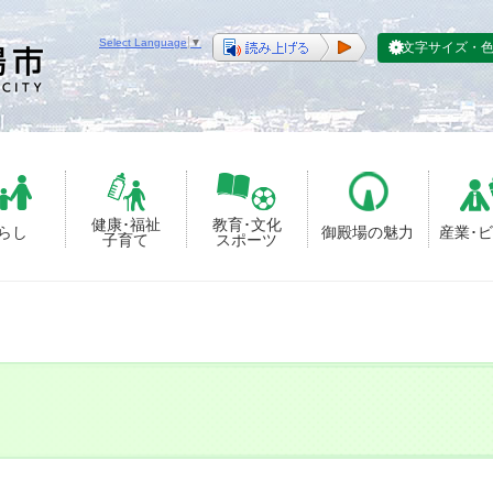
Select Language
▼
文字サイズ・
健康･福祉
教育･文化
らし
御殿場の魅力
産業･
子育て
スポーツ