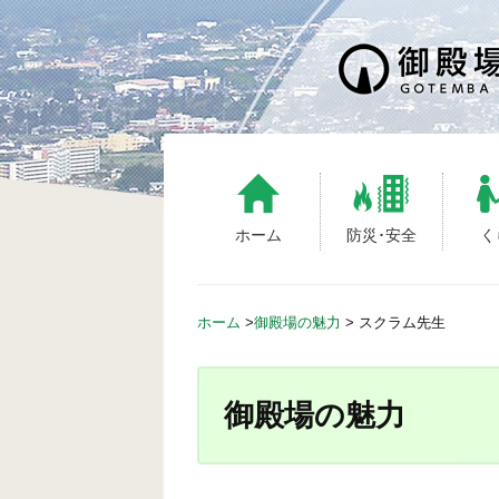
S
k
i
p
t
o
c
o
n
ホーム
防災･安全
く
t
e
n
ホーム
>
御殿場の魅力
>
スクラム先生
t
御殿場の魅力