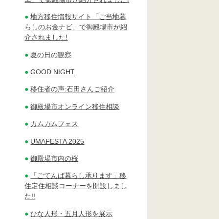
地方移住情報サイト「ご当地暮
らしのお金ナビ」で御殿場市が紹
介されました!
夏の日の観察
GOOD NIGHT
移住者の声:石田さんご紹介
御殿場市オンライン移住相談
カムカムフェス
UMAFESTA 2025
御殿場市内の桜
「ごてんば暮らし承ります」移
住定住相談コーナーを開設しまし
た!!
ひな人形・五月人形を展示