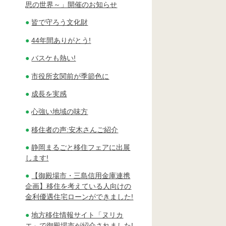
思の世界～」開催のお知らせ
皆で守ろう文化財
44年間ありがとう!
バスケも熱い!
市役所玄関前が季節色に
成長を実感
心強い地域の味方
移住者の声:安木さんご紹介
静岡まるごと移住フェアに出展
します!
【御殿場市・三島信用金庫連携
企画】移住を考えている人向けの
金利優遇住宅ローンができました!
地方移住情報サイト「ヌリカ
エ」で御殿場市が紹介されました!