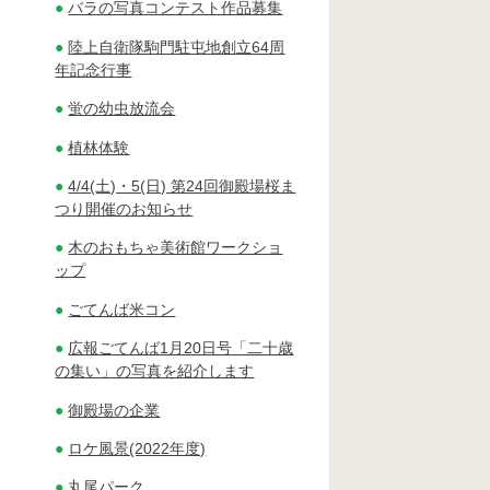
バラの写真コンテスト作品募集
陸上自衛隊駒門駐屯地創立64周
年記念行事
蛍の幼虫放流会
植林体験
4/4(土)・5(日) 第24回御殿場桜ま
つり開催のお知らせ
木のおもちゃ美術館ワークショ
ップ
ごてんば米コン
広報ごてんば1月20日号「二十歳
の集い」の写真を紹介します
御殿場の企業
ロケ風景(2022年度)
丸尾パーク