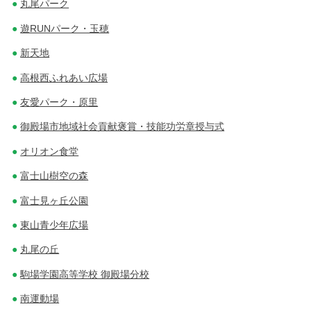
丸尾パーク
遊RUNパーク・玉穂
新天地
高根西ふれあい広場
友愛パーク・原里
御殿場市地域社会貢献褒賞・技能功労章授与式
オリオン食堂
富士山樹空の森
富士見ヶ丘公園
東山青少年広場
丸尾の丘
駒場学園高等学校 御殿場分校
南運動場