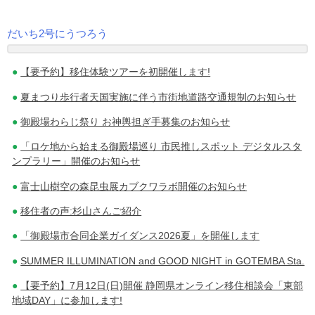
だいち2号にうつろう
投
【要予約】移住体験ツアーを初開催します!
稿
夏まつり歩行者天国実施に伴う市街地道路交通規制のお知らせ
ナ
御殿場わらじ祭り お神輿担ぎ手募集のお知らせ
ビ
「ロケ地から始まる御殿場巡り 市民推しスポット デジタルスタ
ゲ
ンプラリー」開催のお知らせ
ー
富士山樹空の森昆虫展カブクワラボ開催のお知らせ
シ
移住者の声:杉山さんご紹介
ョ
「御殿場市合同企業ガイダンス2026夏」を開催します
ン
SUMMER ILLUMINATION and GOOD NIGHT in GOTEMBA Sta.
【要予約】7月12日(日)開催 静岡県オンライン移住相談会「東部
地域DAY」に参加します!