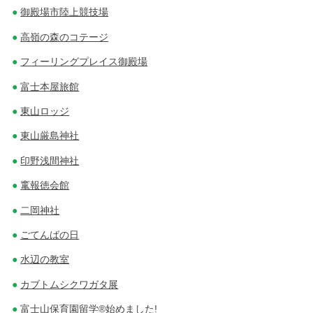
御殿場市陸上競技場
高嶺の森のコテージ
フィーリングプレイス御殿場
富士本屋旅館
東山ロッジ
東山厳島神社
印野浅間神社
竃報徳会館
二岡神社
ごてんばの日
水辺の教室
カブトムシクワガタ展
富士山保育園留学®始めました!