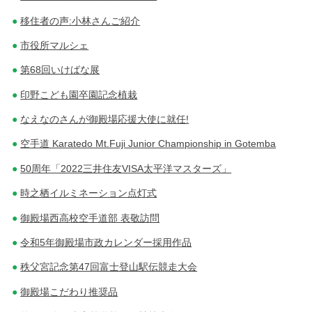
移住者の声:小林さんご紹介
市役所マルシェ
第68回いけばな展
印野こども園卒園記念植栽
なえなのさんが御殿場応援大使に就任!
空手道 Karatedo Mt.Fuji Junior Championship in Gotemba
50周年「2022三井住友VISA太平洋マスターズ」
時之栖イルミネーション点灯式
御殿場西高校空手道部 表敬訪問
令和5年御殿場市政カレンダー採用作品
秩父宮記念第47回富士登山駅伝競走大会
御殿場こだわり推奨品