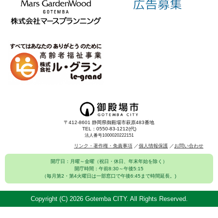
〒412-8601 静岡県御殿場市萩原483番地
TEL：0550-83-1212(代)
法人番号1000020222151
リンク・著作権・免責事項
個人情報保護
お問い合わせ
開庁日：月曜～金曜（祝日・休日、年末年始を除く）
開庁時間：午前8:30～午後5:15
（毎月第2・第4火曜日は一部窓口で午後6:45まで時間延長。)
Copyright (C)
2026 Gotemba CITY. All Rights Reserved.