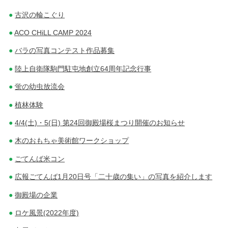
古沢の輪こぐり
ACO CHiLL CAMP 2024
バラの写真コンテスト作品募集
陸上自衛隊駒門駐屯地創立64周年記念行事
蛍の幼虫放流会
植林体験
4/4(土)・5(日) 第24回御殿場桜まつり開催のお知らせ
木のおもちゃ美術館ワークショップ
ごてんば米コン
広報ごてんば1月20日号「二十歳の集い」の写真を紹介します
御殿場の企業
ロケ風景(2022年度)