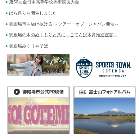
第56回全日本高等学校馬術競技大会
ばら祭りを開催しました
御殿場市を駆け抜ける!～ツアー・オブ・ジャパン開催～
御殿場の木のぬくもりと共に～ごてんば木育推進宣言～
御殿場みくりやそば