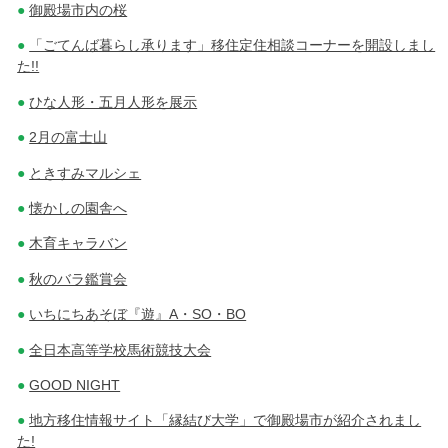
御殿場市内の桜
「ごてんば暮らし承ります」移住定住相談コーナーを開設しまし
た!!
ひな人形・五月人形を展示
2月の富士山
ときすみマルシェ
懐かしの園舎へ
木育キャラバン
秋のバラ鑑賞会
いちにちあそぼ『遊』A・SO・BO
全日本高等学校馬術競技大会
GOOD NIGHT
地方移住情報サイト「縁結び大学」で御殿場市が紹介されまし
た!