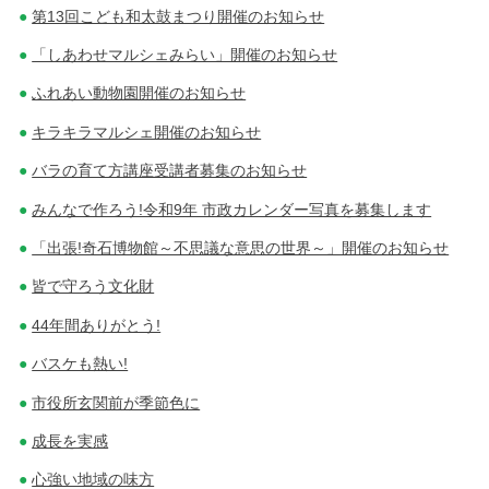
第13回こども和太鼓まつり開催のお知らせ
「しあわせマルシェみらい」開催のお知らせ
ふれあい動物園開催のお知らせ
キラキラマルシェ開催のお知らせ
バラの育て方講座受講者募集のお知らせ
みんなで作ろう!令和9年 市政カレンダー写真を募集します
「出張!奇石博物館～不思議な意思の世界～」開催のお知らせ
皆で守ろう文化財
44年間ありがとう!
バスケも熱い!
市役所玄関前が季節色に
成長を実感
心強い地域の味方