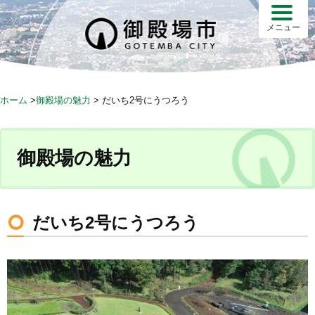
S
k
メニュー
i
p
t
o
ホーム
>
御殿場の魅力
>
だいち2号にうつろう
c
o
n
御殿場の魅力
t
e
n
t
だいち2号にうつろう