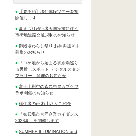
【要予約】移住体験ツアーを初
開催します!
夏まつり歩行者天国実施に伴う
市街地道路交通規制のお知らせ
御殿場わらじ祭り お神輿担ぎ手
募集のお知らせ
「ロケ地から始まる御殿場巡り
市民推しスポット デジタルスタン
プラリー」開催のお知らせ
富士山樹空の森昆虫展カブクワ
ラボ開催のお知らせ
移住者の声:杉山さんご紹介
「御殿場市合同企業ガイダンス
2026夏」を開催します
SUMMER ILLUMINATION and