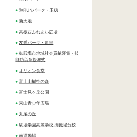
遊RUNパーク・玉穂
新天地
高根西ふれあい広場
友愛パーク・原里
御殿場市地域社会貢献褒賞・技
能功労章授与式
オリオン食堂
富士山樹空の森
富士見ヶ丘公園
東山青少年広場
丸尾の丘
駒場学園高等学校 御殿場分校
南運動場