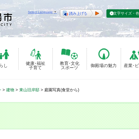
Select Language
▼
文字サイズ・
健康･福祉
教育･文化
らし
御殿場の魅力
産業･
子育て
スポーツ
ン
>
建物
>
東山旧岸邸
>
庭園写真(食堂から)