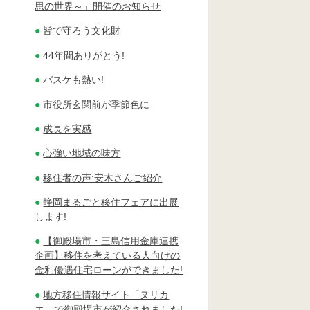
思の世界～」開催のお知らせ
皆で守ろう文化財
44年間ありがとう!
バスケも熱い!
市役所玄関前が季節色に
成長を実感
心強い地域の味方
移住者の声:安木さんご紹介
静岡まるごと移住フェアに出展
します!
【御殿場市・三島信用金庫連携
企画】移住を考えている人向けの
金利優遇住宅ローンができました!
地方移住情報サイト「ヌリカ
エ」で御殿場市が紹介されました!