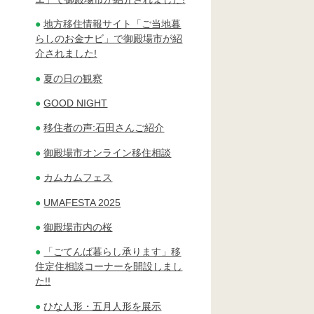
地方移住情報サイト「ご当地暮
らしのお金ナビ」で御殿場市が紹
介されました!
夏の日の観察
GOOD NIGHT
移住者の声:石田さんご紹介
御殿場市オンライン移住相談
カムカムフェス
UMAFESTA 2025
御殿場市内の桜
「ごてんば暮らし承ります」移
住定住相談コーナーを開設しまし
た!!
ひな人形・五月人形を展示