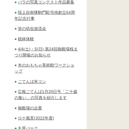
バラの写真コンテスト作品募集
陸上自衛隊駒門駐屯地創立64周
年記念行事
蛍の幼虫放流会
植林体験
4/4(土)・5(日) 第24回御殿場桜ま
つり開催のお知らせ
木のおもちゃ美術館ワークショ
ップ
ごてんば米コン
広報ごてんば1月20日号「二十歳
の集い」の写真を紹介します
御殿場の企業
ロケ風景(2022年度)
丸尾パーク