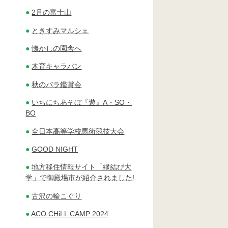
2月の富士山
ときすみマルシェ
懐かしの園舎へ
木育キャラバン
秋のバラ鑑賞会
いちにちあそぼ『遊』A・SO・
BO
全日本高等学校馬術競技大会
GOOD NIGHT
地方移住情報サイト「縁結び大
学」で御殿場市が紹介されました!
古沢の輪こぐり
ACO CHiLL CAMP 2024