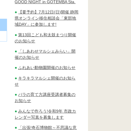
GOOD NIGHT in GOTEMBA Sta.
【要予約】7月12日(日)開催 静岡
県オンライン移住相談会「東部地
域DAY」に参加します!
第13回こども和太鼓まつり開催
のお知らせ
「しあわせマルシェみらい」開
催のお知らせ
ふれあい動物園開催のお知らせ
キラキラマルシェ開催のお知ら
せ
バラの育て方講座受講者募集の
お知らせ
みんなで作ろう!令和9年 市政カ
レンダー写真を募集します
「出張!奇石博物館～不思議な意