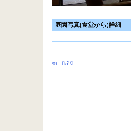
庭園写真(食堂から)詳細
東山旧岸邸
投
稿
ナ
ビ
ゲ
ー