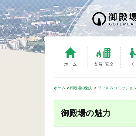
S
k
i
p
t
o
c
o
n
ホーム
防災･安全
く
t
e
n
ホーム
>
御殿場の魅力
>
フィルムコミッショ
t
御殿場の魅力