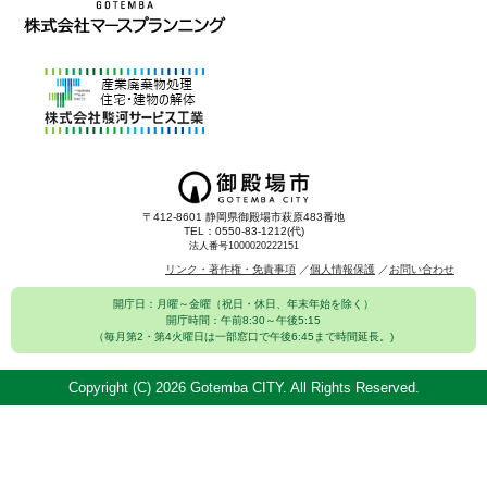
〒412-8601 静岡県御殿場市萩原483番地
TEL：0550-83-1212(代)
法人番号1000020222151
リンク・著作権・免責事項
個人情報保護
お問い合わせ
開庁日：月曜～金曜（祝日・休日、年末年始を除く）
開庁時間：午前8:30～午後5:15
（毎月第2・第4火曜日は一部窓口で午後6:45まで時間延長。)
Copyright (C)
2026 Gotemba CITY. All Rights Reserved.