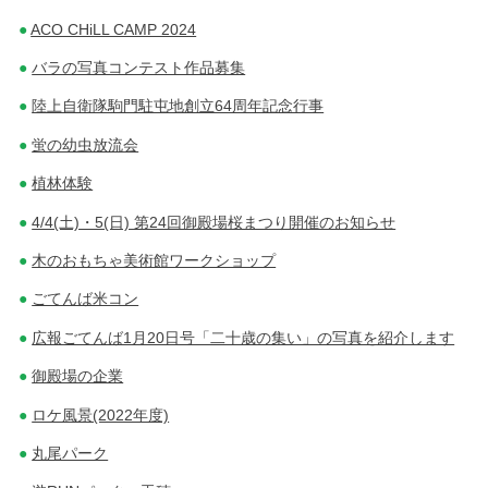
ACO CHiLL CAMP 2024
バラの写真コンテスト作品募集
陸上自衛隊駒門駐屯地創立64周年記念行事
蛍の幼虫放流会
植林体験
4/4(土)・5(日) 第24回御殿場桜まつり開催のお知らせ
木のおもちゃ美術館ワークショップ
ごてんば米コン
広報ごてんば1月20日号「二十歳の集い」の写真を紹介します
御殿場の企業
ロケ風景(2022年度)
丸尾パーク