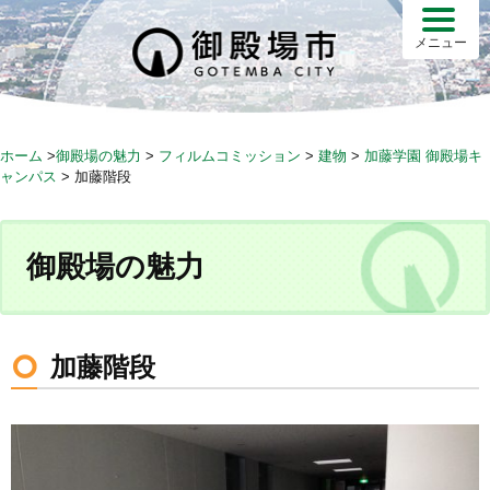
S
k
メニュー
i
p
t
o
ホーム
>
御殿場の魅力
>
フィルムコミッション
>
建物
>
加藤学園 御殿場キ
c
ャンパス
>
加藤階段
o
n
t
御殿場の魅力
e
n
t
加藤階段