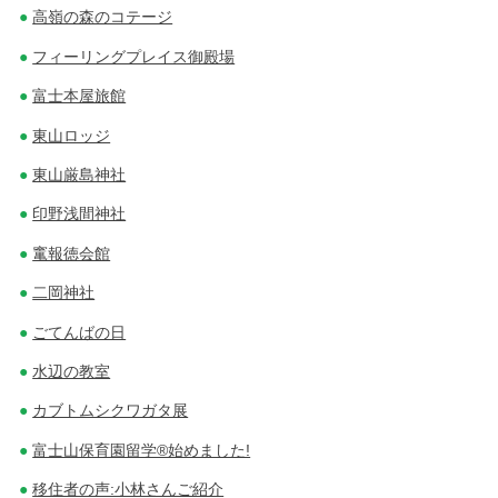
高嶺の森のコテージ
フィーリングプレイス御殿場
富士本屋旅館
東山ロッジ
東山厳島神社
印野浅間神社
竃報徳会館
二岡神社
ごてんばの日
水辺の教室
カブトムシクワガタ展
富士山保育園留学®始めました!
移住者の声:小林さんご紹介