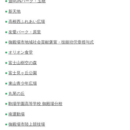
遊RUNパーク・玉穂
新天地
高根西ふれあい広場
友愛パーク・原里
御殿場市地域社会貢献褒賞・技能功労章授与式
オリオン食堂
富士山樹空の森
富士見ヶ丘公園
東山青少年広場
丸尾の丘
駒場学園高等学校 御殿場分校
南運動場
御殿場市陸上競技場