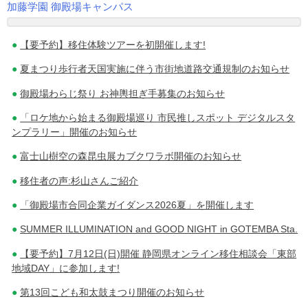
加藤学園 御殿場キャンパス
投
【要予約】移住体験ツアーを初開催します!
稿
夏まつり歩行者天国実施に伴う市街地道路交通規制のお知らせ
ナ
御殿場わらじ祭り お神輿担ぎ手募集のお知らせ
ビ
「ロケ地から始まる御殿場巡り 市民推しスポット デジタルスタ
ゲ
ンプラリー」開催のお知らせ
ー
富士山樹空の森昆虫展カブクワラボ開催のお知らせ
シ
移住者の声:杉山さんご紹介
ョ
「御殿場市合同企業ガイダンス2026夏」を開催します
ン
SUMMER ILLUMINATION and GOOD NIGHT in GOTEMBA Sta.
【要予約】7月12日(日)開催 静岡県オンライン移住相談会「東部
地域DAY」に参加します!
第13回こども和太鼓まつり開催のお知らせ