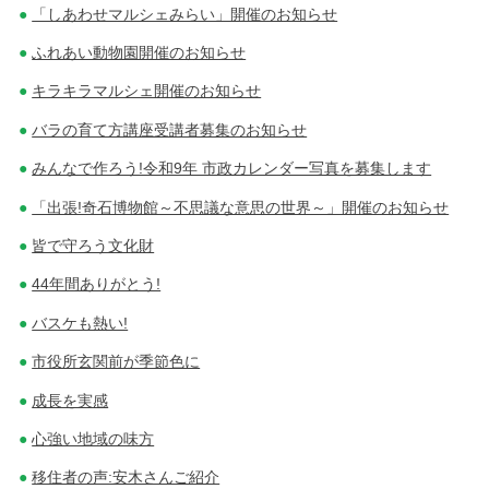
「しあわせマルシェみらい」開催のお知らせ
ふれあい動物園開催のお知らせ
キラキラマルシェ開催のお知らせ
バラの育て方講座受講者募集のお知らせ
みんなで作ろう!令和9年 市政カレンダー写真を募集します
「出張!奇石博物館～不思議な意思の世界～」開催のお知らせ
皆で守ろう文化財
44年間ありがとう!
バスケも熱い!
市役所玄関前が季節色に
成長を実感
心強い地域の味方
移住者の声:安木さんご紹介