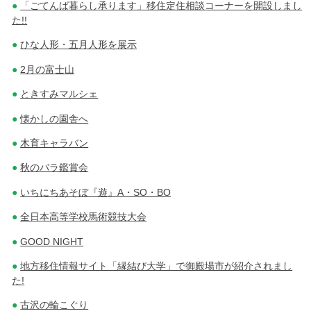
「ごてんば暮らし承ります」移住定住相談コーナーを開設しまし
た!!
ひな人形・五月人形を展示
2月の富士山
ときすみマルシェ
懐かしの園舎へ
木育キャラバン
秋のバラ鑑賞会
いちにちあそぼ『遊』A・SO・BO
全日本高等学校馬術競技大会
GOOD NIGHT
地方移住情報サイト「縁結び大学」で御殿場市が紹介されまし
た!
古沢の輪こぐり