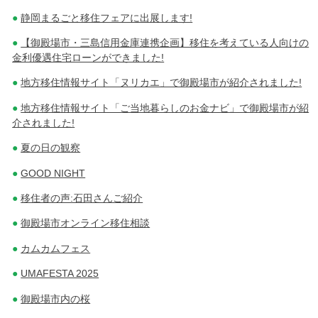
静岡まるごと移住フェアに出展します!
【御殿場市・三島信用金庫連携企画】移住を考えている人向けの
金利優遇住宅ローンができました!
地方移住情報サイト「ヌリカエ」で御殿場市が紹介されました!
地方移住情報サイト「ご当地暮らしのお金ナビ」で御殿場市が紹
介されました!
夏の日の観察
GOOD NIGHT
移住者の声:石田さんご紹介
御殿場市オンライン移住相談
カムカムフェス
UMAFESTA 2025
御殿場市内の桜