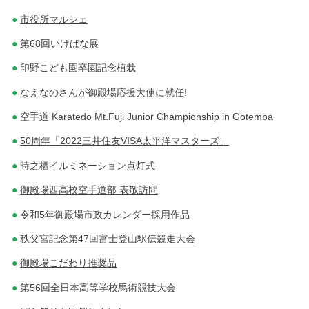
市役所マルシェ
第68回いけばな展
印野こども園卒園記念植栽
なえなのさんが御殿場応援大使に就任!
空手道 Karatedo Mt.Fuji Junior Championship in Gotemba
50周年「2022三井住友VISA太平洋マスターズ」
時之栖イルミネーション点灯式
御殿場西高校空手道部 表敬訪問
令和5年御殿場市政カレンダー採用作品
秩父宮記念第47回富士登山駅伝競走大会
御殿場こだわり推奨品
第56回全日本高等学校馬術競技大会