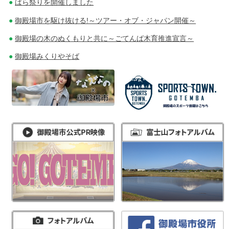
ばら祭りを開催しました
御殿場市を駆け抜ける!～ツアー・オブ・ジャパン開催～
御殿場の木のぬくもりと共に～ごてんば木育推進宣言～
御殿場みくりやそば