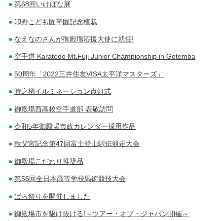
第68回いけばな展
印野こども園卒園記念植栽
なえなのさんが御殿場応援大使に就任!
空手道 Karatedo Mt.Fuji Junior Championship in Gotemba
50周年「2022三井住友VISA太平洋マスターズ」
時之栖イルミネーション点灯式
御殿場西高校空手道部 表敬訪問
令和5年御殿場市政カレンダー採用作品
秩父宮記念第47回富士登山駅伝競走大会
御殿場こだわり推奨品
第56回全日本高等学校馬術競技大会
ばら祭りを開催しました
御殿場市を駆け抜ける!～ツアー・オブ・ジャパン開催～