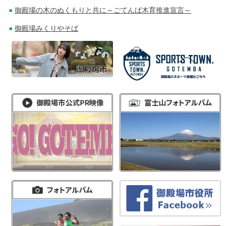
御殿場の木のぬくもりと共に～ごてんば木育推進宣言～
御殿場みくりやそば