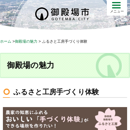
S
k
メニュー
i
p
t
o
ホーム
>
御殿場の魅力
>
ふるさと工房手づくり体験
c
o
n
御殿場の魅力
t
e
n
t
ふるさと工房手づくり体験