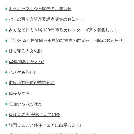
キラキラマルシェ開催のお知らせ
バラの育て方講座受講者募集のお知らせ
みんなで作ろう!令和9年 市政カレンダー写真を募集します
「出張!奇石博物館～不思議な意思の世界～」開催のお知らせ
皆で守ろう文化財
44年間ありがとう!
バスケも熱い!
市役所玄関前が季節色に
成長を実感
心強い地域の味方
移住者の声:安木さんご紹介
静岡まるごと移住フェアに出展します!