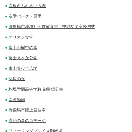
高根西ふれあい広場
友愛パーク・原里
御殿場市地域社会貢献褒賞・技能功労章授与式
オリオン食堂
富士山樹空の森
富士見ヶ丘公園
東山青少年広場
丸尾の丘
駒場学園高等学校 御殿場分校
南運動場
御殿場市陸上競技場
高嶺の森のコテージ
フィーリングプレイス御殿場