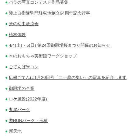
バラの写真コンテスト作品募集
陸上自衛隊駒門駐屯地創立64周年記念行事
蛍の幼虫放流会
植林体験
4/4(土)・5(日) 第24回御殿場桜まつり開催のお知らせ
木のおもちゃ美術館ワークショップ
ごてんば米コン
広報ごてんば1月20日号「二十歳の集い」の写真を紹介します
御殿場の企業
ロケ風景(2022年度)
丸尾パーク
遊RUNパーク・玉穂
新天地