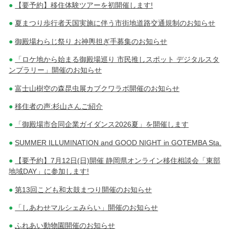
【要予約】移住体験ツアーを初開催します!
稿
夏まつり歩行者天国実施に伴う市街地道路交通規制のお知らせ
ナ
御殿場わらじ祭り お神輿担ぎ手募集のお知らせ
ビ
「ロケ地から始まる御殿場巡り 市民推しスポット デジタルスタ
ゲ
ンプラリー」開催のお知らせ
ー
富士山樹空の森昆虫展カブクワラボ開催のお知らせ
シ
移住者の声:杉山さんご紹介
ョ
「御殿場市合同企業ガイダンス2026夏」を開催します
ン
SUMMER ILLUMINATION and GOOD NIGHT in GOTEMBA Sta.
【要予約】7月12日(日)開催 静岡県オンライン移住相談会「東部
地域DAY」に参加します!
第13回こども和太鼓まつり開催のお知らせ
「しあわせマルシェみらい」開催のお知らせ
ふれあい動物園開催のお知らせ