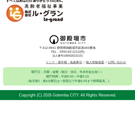
〒412-8601 静岡県御殿場市萩原483番地
TEL：0550-83-1212(代)
法人番号1000020222151
リンク・著作権・免責事項
個人情報保護
お問い合わせ
開庁日：月曜～金曜（祝日・休日、年末年始を除く）
開庁時間：午前8:30～午後5:15
（毎月第2・第4火曜日は一部窓口で午後6:45まで時間延長。)
Copyright (C)
2026 Gotemba CITY. All Rights Reserved.