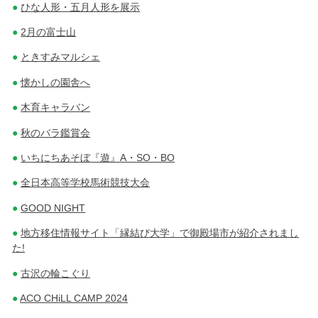
ひな人形・五月人形を展示
2月の富士山
ときすみマルシェ
懐かしの園舎へ
木育キャラバン
秋のバラ鑑賞会
いちにちあそぼ『遊』A・SO・BO
全日本高等学校馬術競技大会
GOOD NIGHT
地方移住情報サイト「縁結び大学」で御殿場市が紹介されまし
た!
古沢の輪こぐり
ACO CHiLL CAMP 2024