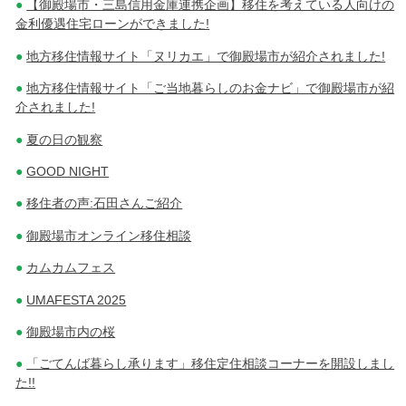
【御殿場市・三島信用金庫連携企画】移住を考えている人向けの
金利優遇住宅ローンができました!
地方移住情報サイト「ヌリカエ」で御殿場市が紹介されました!
地方移住情報サイト「ご当地暮らしのお金ナビ」で御殿場市が紹
介されました!
夏の日の観察
GOOD NIGHT
移住者の声:石田さんご紹介
御殿場市オンライン移住相談
カムカムフェス
UMAFESTA 2025
御殿場市内の桜
「ごてんば暮らし承ります」移住定住相談コーナーを開設しまし
た!!