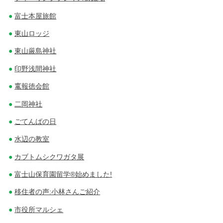
富士本屋旅館
東山ロッジ
東山厳島神社
印野浅間神社
竃報徳会館
二岡神社
ごてんばの日
水辺の教室
カブトムシクワガタ展
富士山保育園留学®始めました!
移住者の声:小林さんご紹介
市役所マルシェ