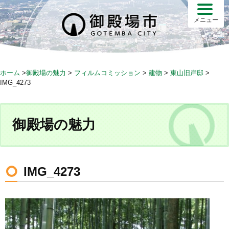
S
k
メニュー
i
p
t
o
ホーム
>
御殿場の魅力
>
フィルムコミッション
>
建物
>
東山旧岸邸
>
c
IMG_4273
o
n
t
御殿場の魅力
e
n
t
IMG_4273