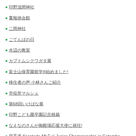
印野浅間神社
竃報徳会館
二岡神社
ごてんばの日
水辺の教室
カブトムシクワガタ展
富士山保育園留学®始めました!
移住者の声:小林さんご紹介
市役所マルシェ
第68回いけばな展
印野こども園卒園記念植栽
なえなのさんが御殿場応援大使に就任!