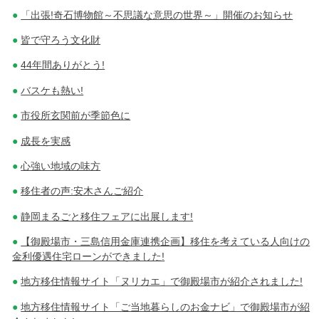
「出張!奇石博物館～不思議な意思の世界～」開催のお知らせ
皆で守ろう文化財
44年間ありがとう!
バスケも熱い!
市役所玄関前が季節色に
成長を実感
心強い地域の味方
移住者の声:安木さんご紹介
静岡まるごと移住フェアに出展します!
【御殿場市・三島信用金庫連携企画】移住を考えている人向けの
金利優遇住宅ローンができました!
地方移住情報サイト「ヌリカエ」で御殿場市が紹介されました!
地方移住情報サイト「ご当地暮らしのお金ナビ」で御殿場市が紹