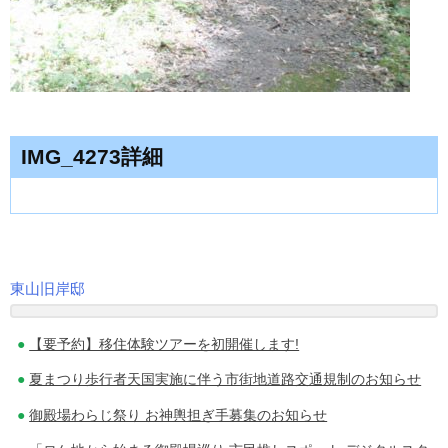
IMG_4273詳細
東山旧岸邸
投
【要予約】移住体験ツアーを初開催します!
稿
夏まつり歩行者天国実施に伴う市街地道路交通規制のお知らせ
ナ
御殿場わらじ祭り お神輿担ぎ手募集のお知らせ
ビ