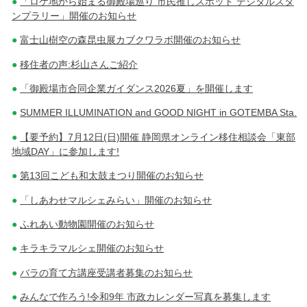
「ロケ地から始まる御殿場巡り 市民推しスポット デジタルスタ
ゲ
ンプラリー」開催のお知らせ
ー
富士山樹空の森昆虫展カブクワラボ開催のお知らせ
シ
移住者の声:杉山さんご紹介
ョ
「御殿場市合同企業ガイダンス2026夏」を開催します
ン
SUMMER ILLUMINATION and GOOD NIGHT in GOTEMBA Sta.
【要予約】7月12日(日)開催 静岡県オンライン移住相談会「東部
地域DAY」に参加します!
第13回こども和太鼓まつり開催のお知らせ
「しあわせマルシェみらい」開催のお知らせ
ふれあい動物園開催のお知らせ
キラキラマルシェ開催のお知らせ
バラの育て方講座受講者募集のお知らせ
みんなで作ろう!令和9年 市政カレンダー写真を募集します