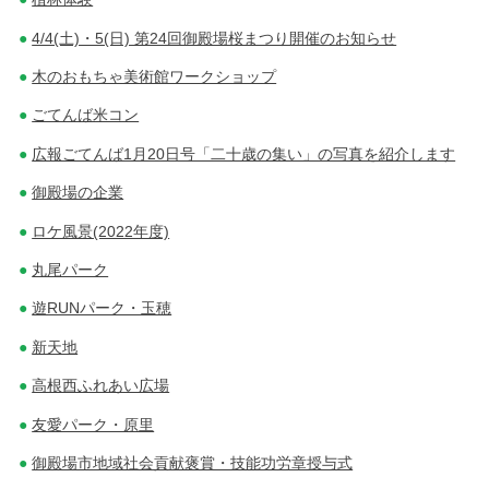
4/4(土)・5(日) 第24回御殿場桜まつり開催のお知らせ
木のおもちゃ美術館ワークショップ
ごてんば米コン
広報ごてんば1月20日号「二十歳の集い」の写真を紹介します
御殿場の企業
ロケ風景(2022年度)
丸尾パーク
遊RUNパーク・玉穂
新天地
高根西ふれあい広場
友愛パーク・原里
御殿場市地域社会貢献褒賞・技能功労章授与式