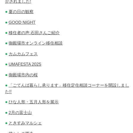
介されました!
夏の日の観察
GOOD NIGHT
移住者の声:石田さんご紹介
御殿場市オンライン移住相談
カムカムフェス
UMAFESTA 2025
御殿場市内の桜
「ごてんば暮らし承ります」移住定住相談コーナーを開設しまし
た!!
ひな人形・五月人形を展示
2月の富士山
ときすみマルシェ