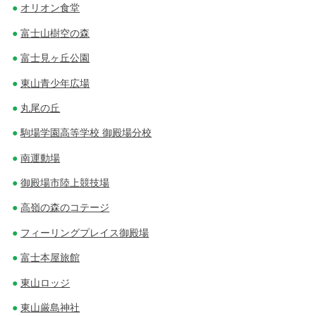
オリオン食堂
富士山樹空の森
富士見ヶ丘公園
東山青少年広場
丸尾の丘
駒場学園高等学校 御殿場分校
南運動場
御殿場市陸上競技場
高嶺の森のコテージ
フィーリングプレイス御殿場
富士本屋旅館
東山ロッジ
東山厳島神社