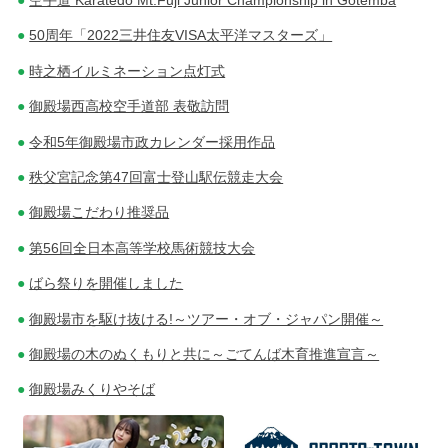
空手道 Karatedo Mt.Fuji Junior Championship in Gotemba
50周年「2022三井住友VISA太平洋マスターズ」
時之栖イルミネーション点灯式
御殿場西高校空手道部 表敬訪問
令和5年御殿場市政カレンダー採用作品
秩父宮記念第47回富士登山駅伝競走大会
御殿場こだわり推奨品
第56回全日本高等学校馬術競技大会
ばら祭りを開催しました
御殿場市を駆け抜ける!～ツアー・オブ・ジャパン開催～
御殿場の木のぬくもりと共に～ごてんば木育推進宣言～
御殿場みくりやそば