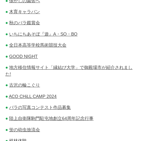
懐かしの園舎へ
木育キャラバン
秋のバラ鑑賞会
いちにちあそぼ『遊』A・SO・BO
全日本高等学校馬術競技大会
GOOD NIGHT
地方移住情報サイト「縁結び大学」で御殿場市が紹介されまし
た!
古沢の輪こぐり
ACO CHiLL CAMP 2024
バラの写真コンテスト作品募集
陸上自衛隊駒門駐屯地創立64周年記念行事
蛍の幼虫放流会
植林体験