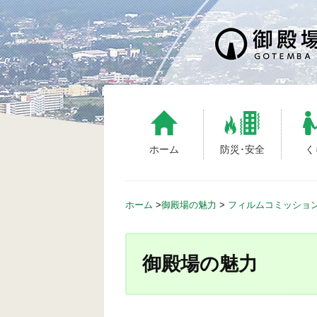
S
k
i
p
t
o
c
o
n
ホーム
防災･安全
く
t
e
n
ホーム
>
御殿場の魅力
>
フィルムコミッショ
t
御殿場の魅力