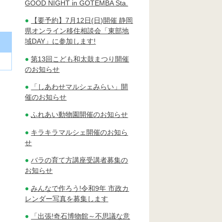
GOOD NIGHT in GOTEMBA Sta.
【要予約】7月12日(日)開催 静岡
県オンライン移住相談会「東部地
域DAY」に参加します!
第13回こども和太鼓まつり開催
のお知らせ
「しあわせマルシェみらい」開
催のお知らせ
ふれあい動物園開催のお知らせ
キラキラマルシェ開催のお知ら
せ
バラの育て方講座受講者募集の
お知らせ
みんなで作ろう!令和9年 市政カ
レンダー写真を募集します
「出張!奇石博物館～不思議な意