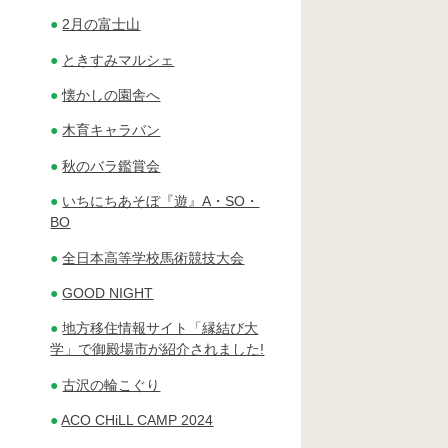
2月の富士山
ときすみマルシェ
懐かしの園舎へ
木育キャラバン
秋のバラ鑑賞会
いちにちあそぼ『遊』A・SO・
BO
全日本高等学校馬術競技大会
GOOD NIGHT
地方移住情報サイト「縁結び大
学」で御殿場市が紹介されました!
古沢の輪こぐり
ACO CHiLL CAMP 2024