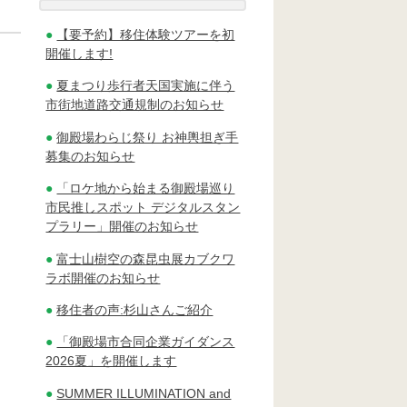
【要予約】移住体験ツアーを初
開催します!
夏まつり歩行者天国実施に伴う
市街地道路交通規制のお知らせ
御殿場わらじ祭り お神輿担ぎ手
募集のお知らせ
「ロケ地から始まる御殿場巡り
市民推しスポット デジタルスタン
プラリー」開催のお知らせ
富士山樹空の森昆虫展カブクワ
ラボ開催のお知らせ
移住者の声:杉山さんご紹介
「御殿場市合同企業ガイダンス
2026夏」を開催します
SUMMER ILLUMINATION and