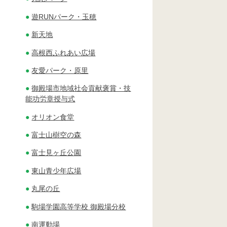
遊RUNパーク・玉穂
新天地
高根西ふれあい広場
友愛パーク・原里
御殿場市地域社会貢献褒賞・技
能功労章授与式
オリオン食堂
富士山樹空の森
富士見ヶ丘公園
東山青少年広場
丸尾の丘
駒場学園高等学校 御殿場分校
南運動場