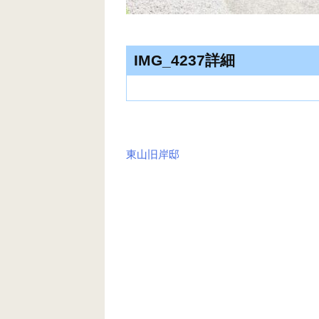
IMG_4237詳細
東山旧岸邸
投
稿
ナ
ビ
ゲ
ー