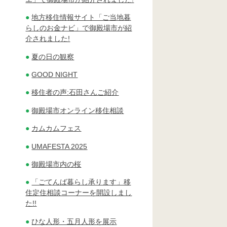
地方移住情報サイト「ご当地暮
らしのお金ナビ」で御殿場市が紹
介されました!
夏の日の観察
GOOD NIGHT
移住者の声:石田さんご紹介
御殿場市オンライン移住相談
カムカムフェス
UMAFESTA 2025
御殿場市内の桜
「ごてんば暮らし承ります」移
住定住相談コーナーを開設しまし
た!!
ひな人形・五月人形を展示