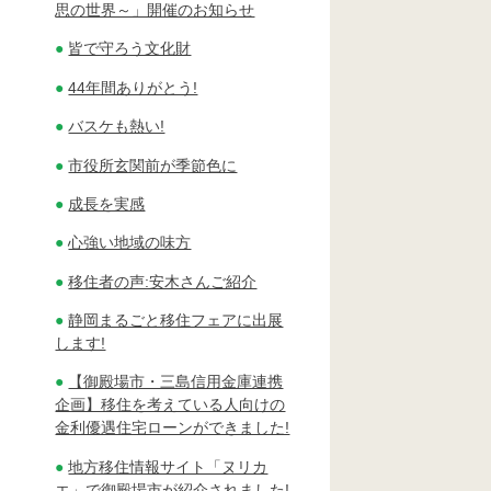
思の世界～」開催のお知らせ
皆で守ろう文化財
44年間ありがとう!
バスケも熱い!
市役所玄関前が季節色に
成長を実感
心強い地域の味方
移住者の声:安木さんご紹介
静岡まるごと移住フェアに出展
します!
【御殿場市・三島信用金庫連携
企画】移住を考えている人向けの
金利優遇住宅ローンができました!
地方移住情報サイト「ヌリカ
エ」で御殿場市が紹介されました!