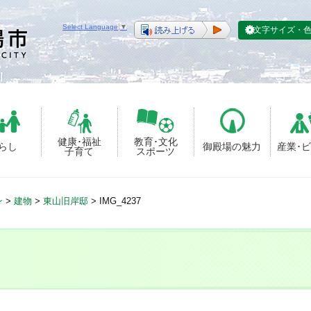
Select Language
▼
文字サイズ・
健康･福祉
教育･文化
らし
御殿場の魅力
産業･
子育て
スポーツ
ン
>
建物
>
東山旧岸邸
>
IMG_4237