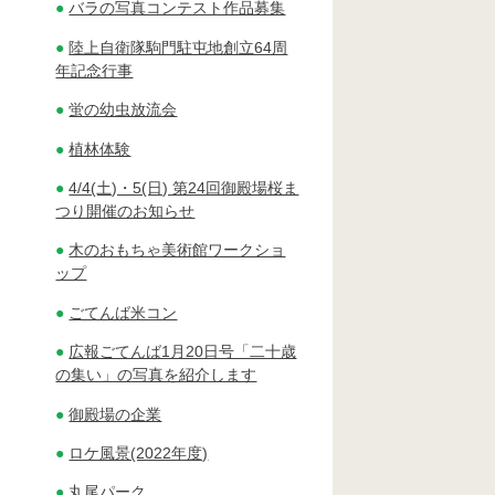
バラの写真コンテスト作品募集
陸上自衛隊駒門駐屯地創立64周
年記念行事
蛍の幼虫放流会
植林体験
4/4(土)・5(日) 第24回御殿場桜ま
つり開催のお知らせ
木のおもちゃ美術館ワークショ
ップ
ごてんば米コン
広報ごてんば1月20日号「二十歳
の集い」の写真を紹介します
御殿場の企業
ロケ風景(2022年度)
丸尾パーク