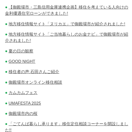
【御殿場市・三島信用金庫連携企画】移住を考えている人向けの
金利優遇住宅ローンができました!
地方移住情報サイト「ヌリカエ」で御殿場市が紹介されました!
地方移住情報サイト「ご当地暮らしのお金ナビ」で御殿場市が紹
介されました!
夏の日の観察
GOOD NIGHT
移住者の声:石田さんご紹介
御殿場市オンライン移住相談
カムカムフェス
UMAFESTA 2025
御殿場市内の桜
「ごてんば暮らし承ります」移住定住相談コーナーを開設しまし
た!!