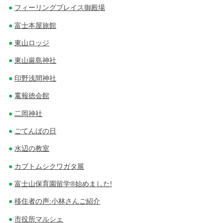
フィーリングプレイス御殿場
富士本屋旅館
東山ロッジ
東山厳島神社
印野浅間神社
竃報徳会館
二岡神社
ごてんばの日
水辺の教室
カブトムシクワガタ展
富士山保育園留学®始めました!
移住者の声:小林さんご紹介
市役所マルシェ