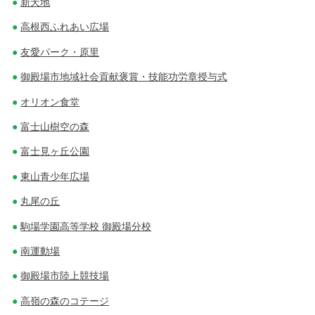
新天地
高根西ふれあい広場
友愛パーク・原里
御殿場市地域社会貢献褒賞・技能功労章授与式
オリオン食堂
富士山樹空の森
富士見ヶ丘公園
東山青少年広場
丸尾の丘
駒場学園高等学校 御殿場分校
南運動場
御殿場市陸上競技場
高嶺の森のコテージ