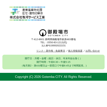
〒412-8601 静岡県御殿場市萩原483番地
TEL：0550-83-1212(代)
法人番号1000020222151
リンク・著作権・免責事項
個人情報保護
お問い合わせ
開庁日：月曜～金曜（祝日・休日、年末年始を除く）
開庁時間：午前8:30～午後5:15
（毎月第2・第4火曜日は一部窓口で午後6:45まで時間延長。)
Copyright (C)
2026 Gotemba CITY. All Rights Reserved.