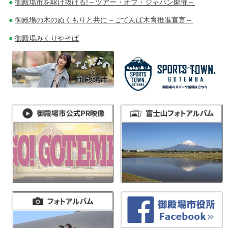
御殿場市を駆け抜ける!～ツアー・オブ・ジャパン開催～
御殿場の木のぬくもりと共に～ごてんば木育推進宣言～
御殿場みくりやそば