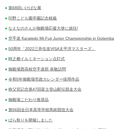
第68回いけばな展
印野こども園卒園記念植栽
なえなのさんが御殿場応援大使に就任!
空手道 Karatedo Mt.Fuji Junior Championship in Gotemba
50周年「2022三井住友VISA太平洋マスターズ」
時之栖イルミネーション点灯式
御殿場西高校空手道部 表敬訪問
令和5年御殿場市政カレンダー採用作品
秩父宮記念第47回富士登山駅伝競走大会
御殿場こだわり推奨品
第56回全日本高等学校馬術競技大会
ばら祭りを開催しました