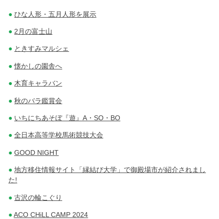
ひな人形・五月人形を展示
2月の富士山
ときすみマルシェ
懐かしの園舎へ
木育キャラバン
秋のバラ鑑賞会
いちにちあそぼ『遊』A・SO・BO
全日本高等学校馬術競技大会
GOOD NIGHT
地方移住情報サイト「縁結び大学」で御殿場市が紹介されまし
た!
古沢の輪こぐり
ACO CHiLL CAMP 2024