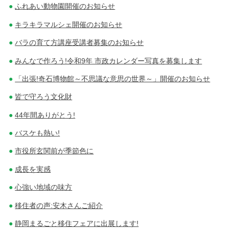
ふれあい動物園開催のお知らせ
キラキラマルシェ開催のお知らせ
バラの育て方講座受講者募集のお知らせ
みんなで作ろう!令和9年 市政カレンダー写真を募集します
「出張!奇石博物館～不思議な意思の世界～」開催のお知らせ
皆で守ろう文化財
44年間ありがとう!
バスケも熱い!
市役所玄関前が季節色に
成長を実感
心強い地域の味方
移住者の声:安木さんご紹介
静岡まるごと移住フェアに出展します!