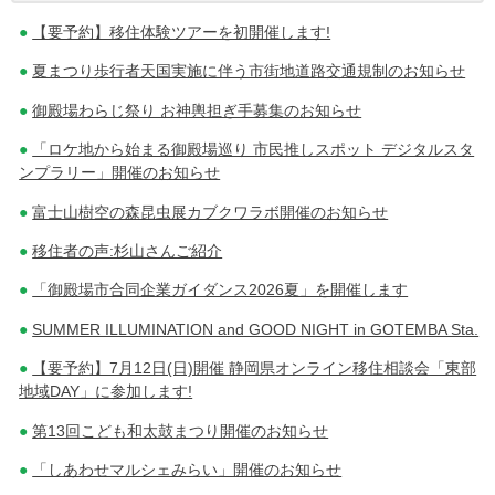
【要予約】移住体験ツアーを初開催します!
稿
夏まつり歩行者天国実施に伴う市街地道路交通規制のお知らせ
ナ
御殿場わらじ祭り お神輿担ぎ手募集のお知らせ
ビ
「ロケ地から始まる御殿場巡り 市民推しスポット デジタルスタ
ゲ
ンプラリー」開催のお知らせ
ー
富士山樹空の森昆虫展カブクワラボ開催のお知らせ
シ
移住者の声:杉山さんご紹介
ョ
「御殿場市合同企業ガイダンス2026夏」を開催します
ン
SUMMER ILLUMINATION and GOOD NIGHT in GOTEMBA Sta.
【要予約】7月12日(日)開催 静岡県オンライン移住相談会「東部
地域DAY」に参加します!
第13回こども和太鼓まつり開催のお知らせ
「しあわせマルシェみらい」開催のお知らせ