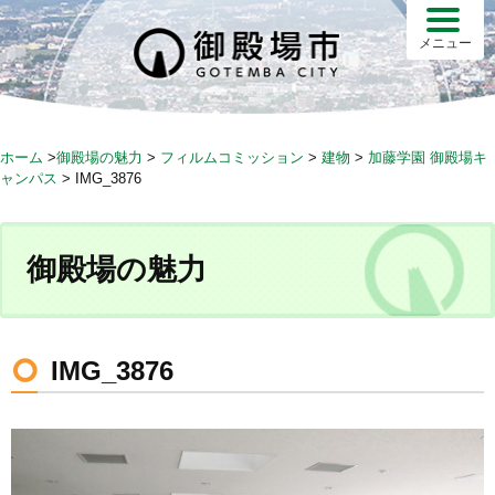
S
k
メニュー
i
p
t
o
ホーム
>
御殿場の魅力
>
フィルムコミッション
>
建物
>
加藤学園 御殿場キ
c
ャンパス
>
IMG_3876
o
n
t
御殿場の魅力
e
n
t
IMG_3876