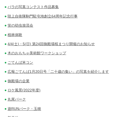
バラの写真コンテスト作品募集
陸上自衛隊駒門駐屯地創立64周年記念行事
蛍の幼虫放流会
植林体験
4/4(土)・5(日) 第24回御殿場桜まつり開催のお知らせ
木のおもちゃ美術館ワークショップ
ごてんば米コン
広報ごてんば1月20日号「二十歳の集い」の写真を紹介します
御殿場の企業
ロケ風景(2022年度)
丸尾パーク
遊RUNパーク・玉穂