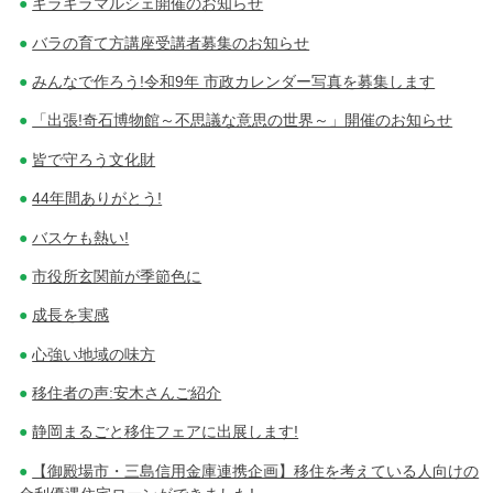
キラキラマルシェ開催のお知らせ
バラの育て方講座受講者募集のお知らせ
みんなで作ろう!令和9年 市政カレンダー写真を募集します
「出張!奇石博物館～不思議な意思の世界～」開催のお知らせ
皆で守ろう文化財
44年間ありがとう!
バスケも熱い!
市役所玄関前が季節色に
成長を実感
心強い地域の味方
移住者の声:安木さんご紹介
静岡まるごと移住フェアに出展します!
【御殿場市・三島信用金庫連携企画】移住を考えている人向けの