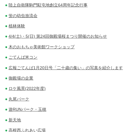
陸上自衛隊駒門駐屯地創立64周年記念行事
蛍の幼虫放流会
植林体験
4/4(土)・5(日) 第24回御殿場桜まつり開催のお知らせ
木のおもちゃ美術館ワークショップ
ごてんば米コン
広報ごてんば1月20日号「二十歳の集い」の写真を紹介します
御殿場の企業
ロケ風景(2022年度)
丸尾パーク
遊RUNパーク・玉穂
新天地
高根西ふれあい広場