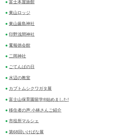
富士本屋旅館
東山ロッジ
東山厳島神社
印野浅間神社
竃報徳会館
二岡神社
ごてんばの日
水辺の教室
カブトムシクワガタ展
富士山保育園留学®始めました!
移住者の声:小林さんご紹介
市役所マルシェ
第68回いけばな展