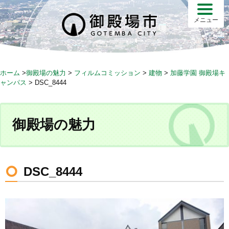
S
k
メニュー
i
p
t
o
ホーム
>
御殿場の魅力
>
フィルムコミッション
>
建物
>
加藤学園 御殿場キ
c
ャンパス
>
DSC_8444
o
n
t
御殿場の魅力
e
n
t
DSC_8444