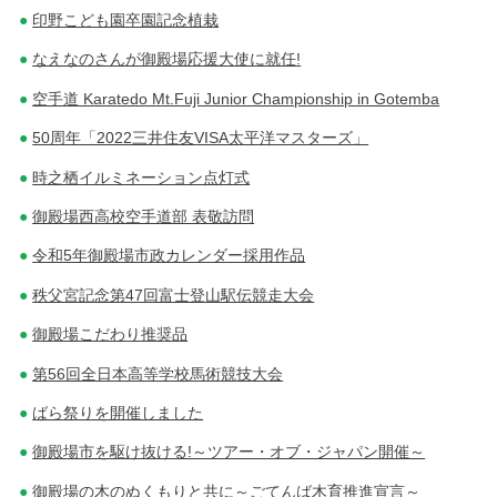
印野こども園卒園記念植栽
なえなのさんが御殿場応援大使に就任!
空手道 Karatedo Mt.Fuji Junior Championship in Gotemba
50周年「2022三井住友VISA太平洋マスターズ」
時之栖イルミネーション点灯式
御殿場西高校空手道部 表敬訪問
令和5年御殿場市政カレンダー採用作品
秩父宮記念第47回富士登山駅伝競走大会
御殿場こだわり推奨品
第56回全日本高等学校馬術競技大会
ばら祭りを開催しました
御殿場市を駆け抜ける!～ツアー・オブ・ジャパン開催～
御殿場の木のぬくもりと共に～ごてんば木育推進宣言～