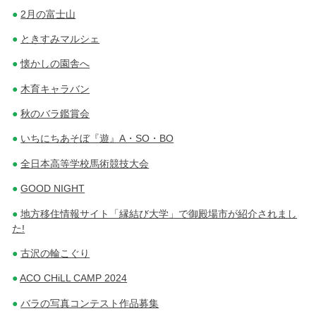
2月の富士山
ときすみマルシェ
懐かしの園舎へ
木育キャラバン
秋のバラ鑑賞会
いちにちあそぼ『遊』A・SO・BO
全日本高等学校馬術競技大会
GOOD NIGHT
地方移住情報サイト「縁結び大学」で御殿場市が紹介されまし
た!
古沢の輪こぐり
ACO CHiLL CAMP 2024
バラの写真コンテスト作品募集