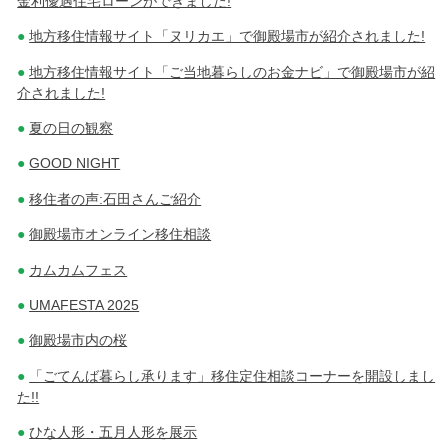
金利優遇住宅ローンができました!
地方移住情報サイト「ヌリカエ」で御殿場市が紹介されました!
地方移住情報サイト「ご当地暮らしのお金ナビ」で御殿場市が紹
介されました!
夏の日の観察
GOOD NIGHT
移住者の声:石田さんご紹介
御殿場市オンライン移住相談
カムカムフェス
UMAFESTA 2025
御殿場市内の桜
「ごてんば暮らし承ります」移住定住相談コーナーを開設しまし
た!!
ひな人形・五月人形を展示