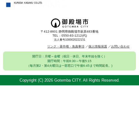
〒412-8601 静岡県御殿場市萩原483番地
TEL：0550-83-1212(代)
法人番号1000020222151
リンク・著作権・免責事項
個人情報保護
お問い合わせ
開庁日：月曜～金曜（祝日・休日、年末年始を除く）
開庁時間：午前8:30～午後5:15
（毎月第2・第4火曜日は一部窓口で午後6:45まで時間延長。)
Copyright (C)
2026 Gotemba CITY. All Rights Reserved.