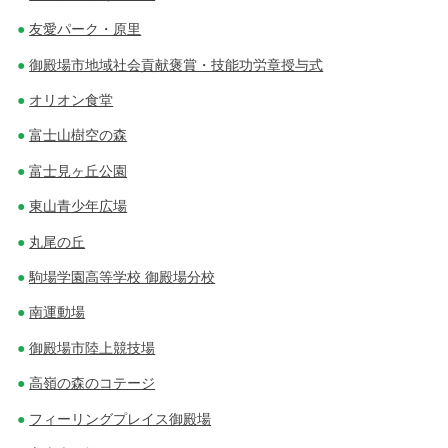
友愛パーク・原里
御殿場市地域社会貢献褒賞・技能功労章授与式
オリオン食堂
富士山樹空の森
富士見ヶ丘公園
東山青少年広場
丸尾の丘
駒場学園高等学校 御殿場分校
南運動場
御殿場市陸上競技場
高嶺の森のコテージ
フィーリングプレイス御殿場