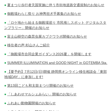
夏まつり歩行者天国実施に伴う市街地道路交通規制のお知らせ
ナ
御殿場わらじ祭り お神輿担ぎ手募集のお知らせ
ビ
「ロケ地から始まる御殿場巡り 市民推しスポット デジタルスタ
ゲ
ンプラリー」開催のお知らせ
ー
富士山樹空の森昆虫展カブクワラボ開催のお知らせ
シ
移住者の声:杉山さんご紹介
ョ
「御殿場市合同企業ガイダンス2026夏」を開催します
ン
SUMMER ILLUMINATION and GOOD NIGHT in GOTEMBA Sta.
【要予約】7月12日(日)開催 静岡県オンライン移住相談会「東部
地域DAY」に参加します!
第13回こども和太鼓まつり開催のお知らせ
「しあわせマルシェみらい」開催のお知らせ
ふれあい動物園開催のお知らせ