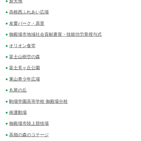
新天地
高根西ふれあい広場
友愛パーク・原里
御殿場市地域社会貢献褒賞・技能功労章授与式
オリオン食堂
富士山樹空の森
富士見ヶ丘公園
東山青少年広場
丸尾の丘
駒場学園高等学校 御殿場分校
南運動場
御殿場市陸上競技場
高嶺の森のコテージ