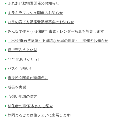
ふれあい動物園開催のお知らせ
キラキラマルシェ開催のお知らせ
バラの育て方講座受講者募集のお知らせ
みんなで作ろう!令和9年 市政カレンダー写真を募集します
「出張!奇石博物館～不思議な意思の世界～」開催のお知らせ
皆で守ろう文化財
44年間ありがとう!
バスケも熱い!
市役所玄関前が季節色に
成長を実感
心強い地域の味方
移住者の声:安木さんご紹介
静岡まるごと移住フェアに出展します!