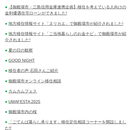
【御殿場市・三島信用金庫連携企画】移住を考えている人向けの
金利優遇住宅ローンができました!
地方移住情報サイト「ヌリカエ」で御殿場市が紹介されました!
地方移住情報サイト「ご当地暮らしのお金ナビ」で御殿場市が紹
介されました!
夏の日の観察
GOOD NIGHT
移住者の声:石田さんご紹介
御殿場市オンライン移住相談
カムカムフェス
UMAFESTA 2025
御殿場市内の桜
「ごてんば暮らし承ります」移住定住相談コーナーを開設しまし
た!!