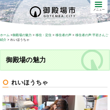
S
k
メニュー
i
p
t
o
ホーム
>
御殿場の魅力
>
移住・定住
>
移住者の声
>
移住者の声:平岩さんご
c
紹介
>
れいほうちゃ
o
n
t
御殿場の魅力
e
n
t
れいほうちゃ