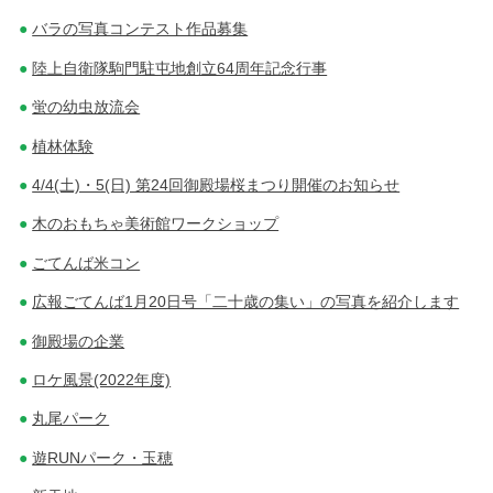
バラの写真コンテスト作品募集
陸上自衛隊駒門駐屯地創立64周年記念行事
蛍の幼虫放流会
植林体験
4/4(土)・5(日) 第24回御殿場桜まつり開催のお知らせ
木のおもちゃ美術館ワークショップ
ごてんば米コン
広報ごてんば1月20日号「二十歳の集い」の写真を紹介します
御殿場の企業
ロケ風景(2022年度)
丸尾パーク
遊RUNパーク・玉穂