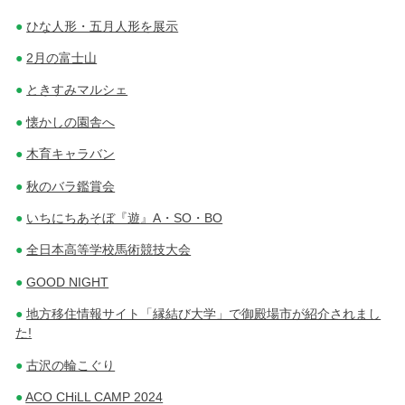
ひな人形・五月人形を展示
2月の富士山
ときすみマルシェ
懐かしの園舎へ
木育キャラバン
秋のバラ鑑賞会
いちにちあそぼ『遊』A・SO・BO
全日本高等学校馬術競技大会
GOOD NIGHT
地方移住情報サイト「縁結び大学」で御殿場市が紹介されまし
た!
古沢の輪こぐり
ACO CHiLL CAMP 2024