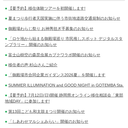
【要予約】移住体験ツアーを初開催します!
稿
夏まつり歩行者天国実施に伴う市街地道路交通規制のお知らせ
ナ
御殿場わらじ祭り お神輿担ぎ手募集のお知らせ
ビ
「ロケ地から始まる御殿場巡り 市民推しスポット デジタルスタ
ゲ
ンプラリー」開催のお知らせ
ー
富士山樹空の森昆虫展カブクワラボ開催のお知らせ
シ
移住者の声:杉山さんご紹介
ョ
「御殿場市合同企業ガイダンス2026夏」を開催します
ン
SUMMER ILLUMINATION and GOOD NIGHT in GOTEMBA Sta.
【要予約】7月12日(日)開催 静岡県オンライン移住相談会「東部
地域DAY」に参加します!
第13回こども和太鼓まつり開催のお知らせ
「しあわせマルシェみらい」開催のお知らせ