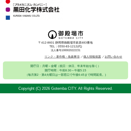
〒412-8601 静岡県御殿場市萩原483番地
TEL：0550-83-1212(代)
法人番号1000020222151
リンク・著作権・免責事項
個人情報保護
お問い合わせ
開庁日：月曜～金曜（祝日・休日、年末年始を除く）
開庁時間：午前8:30～午後5:15
（毎月第2・第4火曜日は一部窓口で午後6:45まで時間延長。)
Copyright (C)
2026 Gotemba CITY. All Rights Reserved.