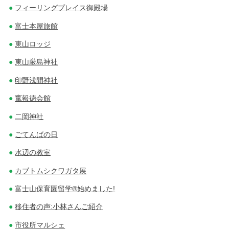
フィーリングプレイス御殿場
富士本屋旅館
東山ロッジ
東山厳島神社
印野浅間神社
竃報徳会館
二岡神社
ごてんばの日
水辺の教室
カブトムシクワガタ展
富士山保育園留学®始めました!
移住者の声:小林さんご紹介
市役所マルシェ