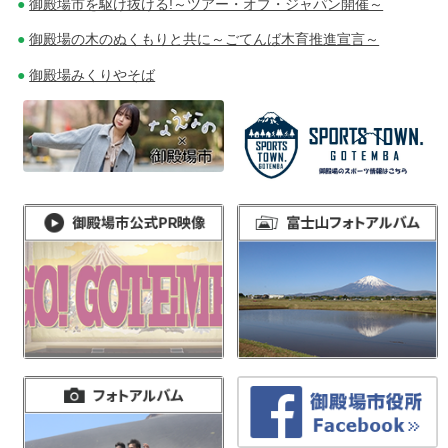
御殿場市を駆け抜ける!～ツアー・オブ・ジャパン開催～
御殿場の木のぬくもりと共に～ごてんば木育推進宣言～
御殿場みくりやそば