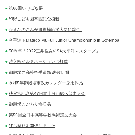
第68回いけばな展
印野こども園卒園記念植栽
なえなのさんが御殿場応援大使に就任!
空手道 Karatedo Mt.Fuji Junior Championship in Gotemba
50周年「2022三井住友VISA太平洋マスターズ」
時之栖イルミネーション点灯式
御殿場西高校空手道部 表敬訪問
令和5年御殿場市政カレンダー採用作品
秩父宮記念第47回富士登山駅伝競走大会
御殿場こだわり推奨品
第56回全日本高等学校馬術競技大会
ばら祭りを開催しました