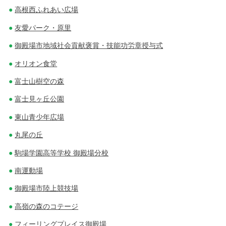
高根西ふれあい広場
友愛パーク・原里
御殿場市地域社会貢献褒賞・技能功労章授与式
オリオン食堂
富士山樹空の森
富士見ヶ丘公園
東山青少年広場
丸尾の丘
駒場学園高等学校 御殿場分校
南運動場
御殿場市陸上競技場
高嶺の森のコテージ
フィーリングプレイス御殿場