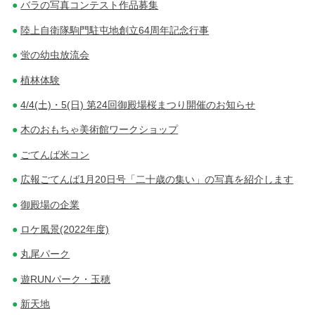
バラの写真コンテスト作品募集
陸上自衛隊駒門駐屯地創立64周年記念行事
蛍の幼虫放流会
植林体験
4/4(土)・5(日) 第24回御殿場桜まつり開催のお知らせ
木のおもちゃ美術館ワークショップ
ごてんば米コン
広報ごてんば1月20日号「二十歳の集い」の写真を紹介します
御殿場の企業
ロケ風景(2022年度)
丸尾パーク
遊RUNパーク・玉穂
新天地