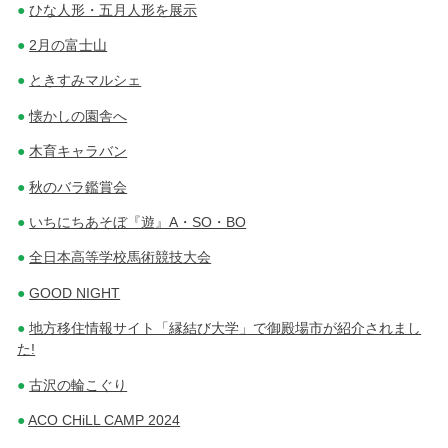
ひな人形・五月人形を展示
2月の富士山
ときすみマルシェ
懐かしの園舎へ
木育キャラバン
秋のバラ鑑賞会
いちにちあそぼ『遊』A・SO・BO
全日本高等学校馬術競技大会
GOOD NIGHT
地方移住情報サイト「縁結び大学」で御殿場市が紹介されまし
た!
古沢の輪こぐり
ACO CHiLL CAMP 2024