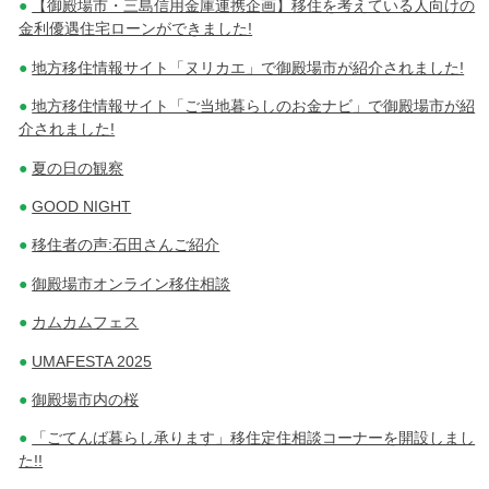
【御殿場市・三島信用金庫連携企画】移住を考えている人向けの
金利優遇住宅ローンができました!
地方移住情報サイト「ヌリカエ」で御殿場市が紹介されました!
地方移住情報サイト「ご当地暮らしのお金ナビ」で御殿場市が紹
介されました!
夏の日の観察
GOOD NIGHT
移住者の声:石田さんご紹介
御殿場市オンライン移住相談
カムカムフェス
UMAFESTA 2025
御殿場市内の桜
「ごてんば暮らし承ります」移住定住相談コーナーを開設しまし
た!!