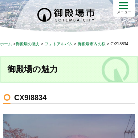
S
k
メニュー
i
p
t
o
ホーム
>
御殿場の魅力
>
フォトアルバム
>
御殿場市内の桜
>
CX9I8834
c
o
n
御殿場の魅力
t
e
n
t
CX9I8834