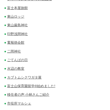
富士本屋旅館
東山ロッジ
東山厳島神社
印野浅間神社
竃報徳会館
二岡神社
ごてんばの日
水辺の教室
カブトムシクワガタ展
富士山保育園留学®始めました!
移住者の声:小林さんご紹介
市役所マルシェ