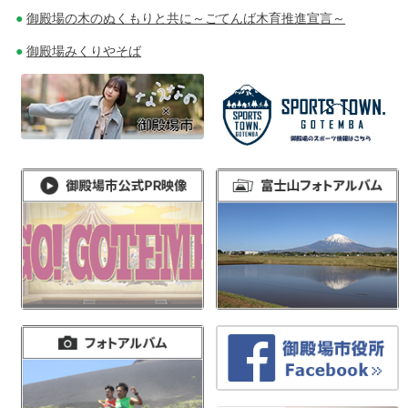
御殿場の木のぬくもりと共に～ごてんば木育推進宣言～
御殿場みくりやそば