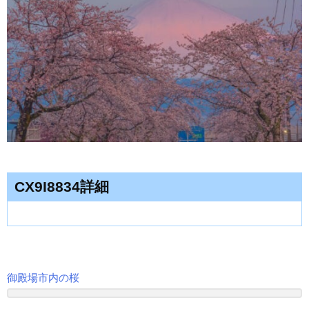
CX9I8834詳細
御殿場市内の桜
投