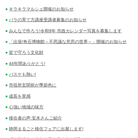
キラキラマルシェ開催のお知らせ
バラの育て方講座受講者募集のお知らせ
みんなで作ろう!令和9年 市政カレンダー写真を募集します
「出張!奇石博物館～不思議な意思の世界～」開催のお知らせ
皆で守ろう文化財
44年間ありがとう!
バスケも熱い!
市役所玄関前が季節色に
成長を実感
心強い地域の味方
移住者の声:安木さんご紹介
静岡まるごと移住フェアに出展します!