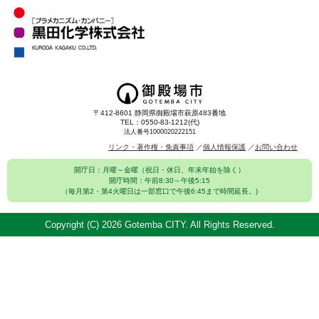
〒412-8601 静岡県御殿場市萩原483番地
TEL：0550-83-1212(代)
法人番号1000020222151
リンク・著作権・免責事項
個人情報保護
お問い合わせ
開庁日：月曜～金曜（祝日・休日、年末年始を除く）
開庁時間：午前8:30～午後5:15
（毎月第2・第4火曜日は一部窓口で午後6:45まで時間延長。)
Copyright (C)
2026 Gotemba CITY. All Rights Reserved.