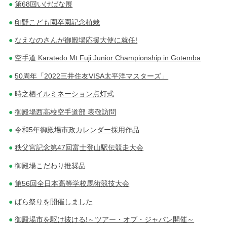
第68回いけばな展
印野こども園卒園記念植栽
なえなのさんが御殿場応援大使に就任!
空手道 Karatedo Mt.Fuji Junior Championship in Gotemba
50周年「2022三井住友VISA太平洋マスターズ」
時之栖イルミネーション点灯式
御殿場西高校空手道部 表敬訪問
令和5年御殿場市政カレンダー採用作品
秩父宮記念第47回富士登山駅伝競走大会
御殿場こだわり推奨品
第56回全日本高等学校馬術競技大会
ばら祭りを開催しました
御殿場市を駆け抜ける!～ツアー・オブ・ジャパン開催～