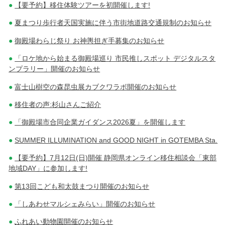
【要予約】移住体験ツアーを初開催します!
稿
夏まつり歩行者天国実施に伴う市街地道路交通規制のお知らせ
ナ
御殿場わらじ祭り お神輿担ぎ手募集のお知らせ
ビ
「ロケ地から始まる御殿場巡り 市民推しスポット デジタルスタ
ゲ
ンプラリー」開催のお知らせ
ー
富士山樹空の森昆虫展カブクワラボ開催のお知らせ
シ
移住者の声:杉山さんご紹介
ョ
「御殿場市合同企業ガイダンス2026夏」を開催します
ン
SUMMER ILLUMINATION and GOOD NIGHT in GOTEMBA Sta.
【要予約】7月12日(日)開催 静岡県オンライン移住相談会「東部
地域DAY」に参加します!
第13回こども和太鼓まつり開催のお知らせ
「しあわせマルシェみらい」開催のお知らせ
ふれあい動物園開催のお知らせ