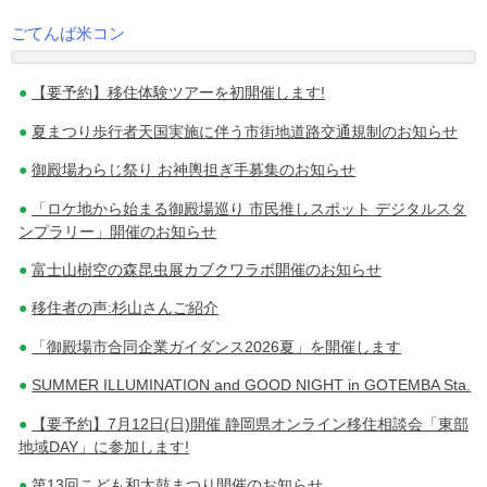
ごてんば米コン
投
【要予約】移住体験ツアーを初開催します!
稿
夏まつり歩行者天国実施に伴う市街地道路交通規制のお知らせ
ナ
御殿場わらじ祭り お神輿担ぎ手募集のお知らせ
ビ
「ロケ地から始まる御殿場巡り 市民推しスポット デジタルスタ
ゲ
ンプラリー」開催のお知らせ
ー
富士山樹空の森昆虫展カブクワラボ開催のお知らせ
シ
移住者の声:杉山さんご紹介
ョ
「御殿場市合同企業ガイダンス2026夏」を開催します
ン
SUMMER ILLUMINATION and GOOD NIGHT in GOTEMBA Sta.
【要予約】7月12日(日)開催 静岡県オンライン移住相談会「東部
地域DAY」に参加します!
第13回こども和太鼓まつり開催のお知らせ