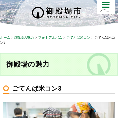
S
k
メニュー
i
p
t
o
ホーム
>
御殿場の魅力
>
フォトアルバム
>
ごてんば米コン
>
ごてんば米コ
c
ン3
o
n
t
御殿場の魅力
e
n
t
ごてんば米コン3