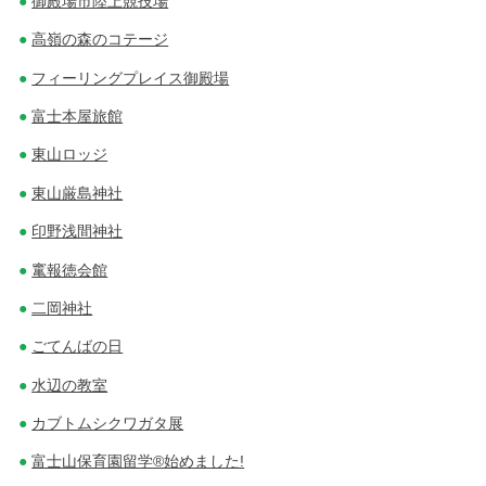
御殿場市陸上競技場
高嶺の森のコテージ
フィーリングプレイス御殿場
富士本屋旅館
東山ロッジ
東山厳島神社
印野浅間神社
竃報徳会館
二岡神社
ごてんばの日
水辺の教室
カブトムシクワガタ展
富士山保育園留学®始めました!