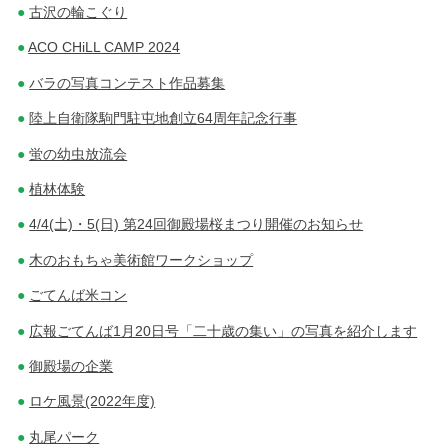
古沢の輪こぐり
ACO CHiLL CAMP 2024
バラの写真コンテスト作品募集
陸上自衛隊駒門駐屯地創立64周年記念行事
蛍の幼虫放流会
植林体験
4/4(土)・5(日) 第24回御殿場桜まつり開催のお知らせ
木のおもちゃ美術館ワークショップ
ごてんば米コン
広報ごてんば1月20日号「二十歳の集い」の写真を紹介します
御殿場の企業
ロケ風景(2022年度)
丸尾パーク