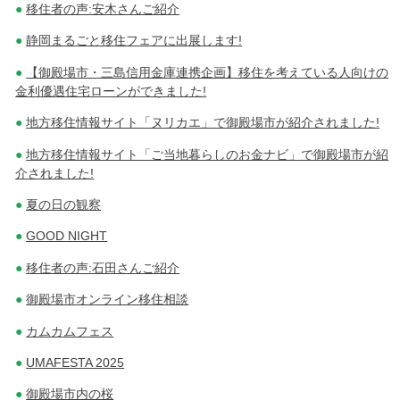
移住者の声:安木さんご紹介
静岡まるごと移住フェアに出展します!
【御殿場市・三島信用金庫連携企画】移住を考えている人向けの
金利優遇住宅ローンができました!
地方移住情報サイト「ヌリカエ」で御殿場市が紹介されました!
地方移住情報サイト「ご当地暮らしのお金ナビ」で御殿場市が紹
介されました!
夏の日の観察
GOOD NIGHT
移住者の声:石田さんご紹介
御殿場市オンライン移住相談
カムカムフェス
UMAFESTA 2025
御殿場市内の桜