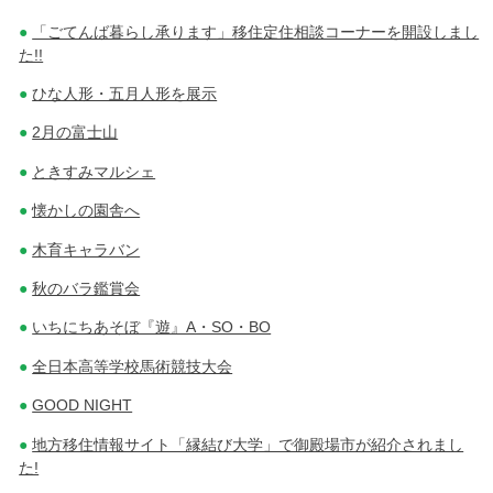
「ごてんば暮らし承ります」移住定住相談コーナーを開設しまし
た!!
ひな人形・五月人形を展示
2月の富士山
ときすみマルシェ
懐かしの園舎へ
木育キャラバン
秋のバラ鑑賞会
いちにちあそぼ『遊』A・SO・BO
全日本高等学校馬術競技大会
GOOD NIGHT
地方移住情報サイト「縁結び大学」で御殿場市が紹介されまし
た!