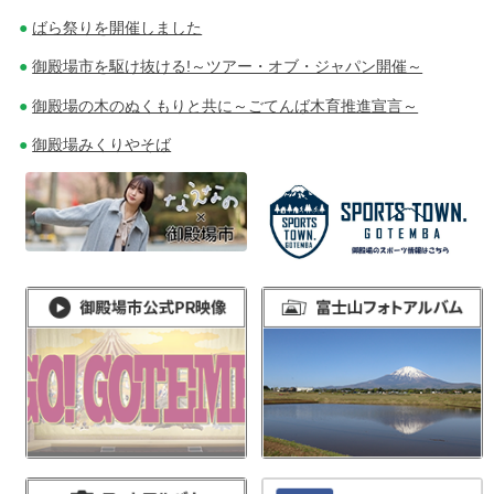
ばら祭りを開催しました
御殿場市を駆け抜ける!～ツアー・オブ・ジャパン開催～
御殿場の木のぬくもりと共に～ごてんば木育推進宣言～
御殿場みくりやそば