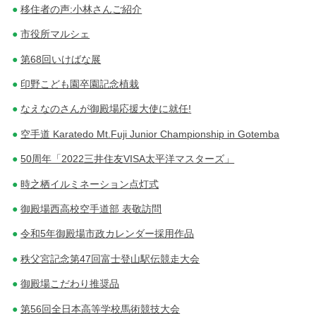
移住者の声:小林さんご紹介
市役所マルシェ
第68回いけばな展
印野こども園卒園記念植栽
なえなのさんが御殿場応援大使に就任!
空手道 Karatedo Mt.Fuji Junior Championship in Gotemba
50周年「2022三井住友VISA太平洋マスターズ」
時之栖イルミネーション点灯式
御殿場西高校空手道部 表敬訪問
令和5年御殿場市政カレンダー採用作品
秩父宮記念第47回富士登山駅伝競走大会
御殿場こだわり推奨品
第56回全日本高等学校馬術競技大会