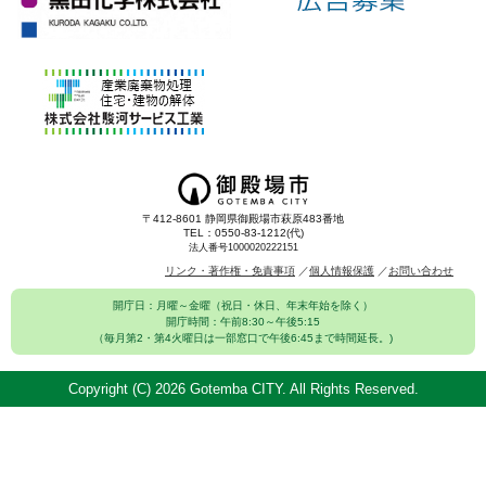
〒412-8601 静岡県御殿場市萩原483番地
TEL：0550-83-1212(代)
法人番号1000020222151
リンク・著作権・免責事項
個人情報保護
お問い合わせ
開庁日：月曜～金曜（祝日・休日、年末年始を除く）
開庁時間：午前8:30～午後5:15
（毎月第2・第4火曜日は一部窓口で午後6:45まで時間延長。)
Copyright (C)
2026 Gotemba CITY. All Rights Reserved.