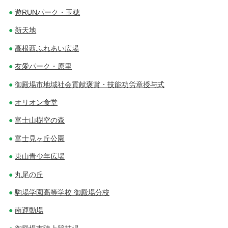
遊RUNパーク・玉穂
新天地
高根西ふれあい広場
友愛パーク・原里
御殿場市地域社会貢献褒賞・技能功労章授与式
オリオン食堂
富士山樹空の森
富士見ヶ丘公園
東山青少年広場
丸尾の丘
駒場学園高等学校 御殿場分校
南運動場