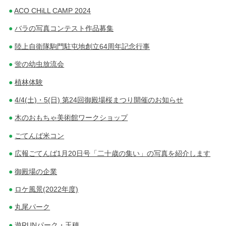
ACO CHiLL CAMP 2024
バラの写真コンテスト作品募集
陸上自衛隊駒門駐屯地創立64周年記念行事
蛍の幼虫放流会
植林体験
4/4(土)・5(日) 第24回御殿場桜まつり開催のお知らせ
木のおもちゃ美術館ワークショップ
ごてんば米コン
広報ごてんば1月20日号「二十歳の集い」の写真を紹介します
御殿場の企業
ロケ風景(2022年度)
丸尾パーク
遊RUNパーク・玉穂