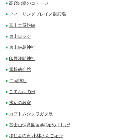
高嶺の森のコテージ
フィーリングプレイス御殿場
富士本屋旅館
東山ロッジ
東山厳島神社
印野浅間神社
竃報徳会館
二岡神社
ごてんばの日
水辺の教室
カブトムシクワガタ展
富士山保育園留学®始めました!
移住者の声:小林さんご紹介