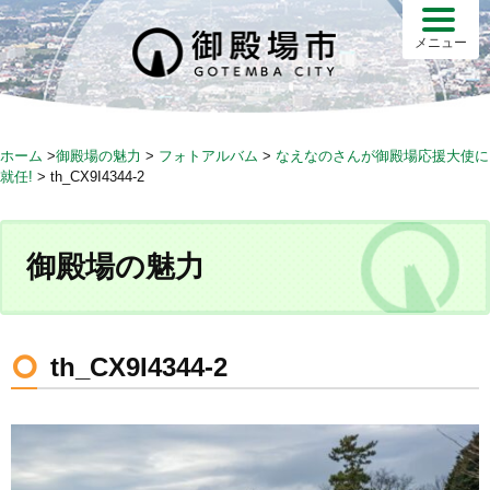
S
k
メニュー
i
p
t
o
ホーム
>
御殿場の魅力
>
フォトアルバム
>
なえなのさんが御殿場応援大使に
c
就任!
>
th_CX9I4344-2
o
n
t
御殿場の魅力
e
n
t
th_CX9I4344-2