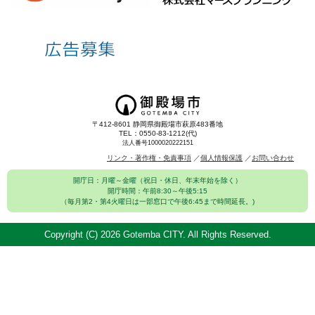
〒412-8601 静岡県御殿場市萩原483番地
TEL：0550-83-1212(代)
法人番号1000020222151
リンク・著作権・免責事項
個人情報保護
お問い合わせ
開庁日：月曜～金曜（祝日・休日、年末年始を除く）
開庁時間：午前8:30～午後5:15
（毎月第2・第4火曜日は一部窓口で午後6:45まで時間延長。)
Copyright (C)
2026 Gotemba CITY. All Rights Reserved.