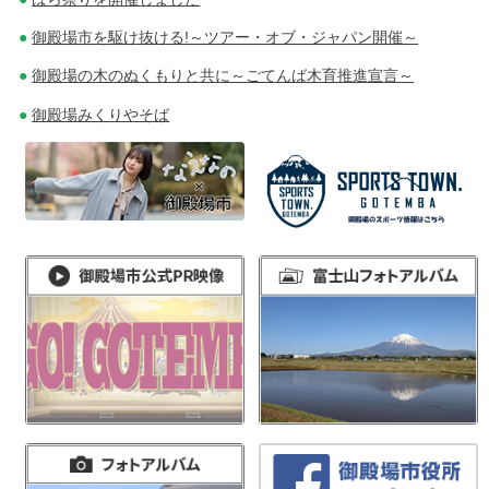
御殿場市を駆け抜ける!～ツアー・オブ・ジャパン開催～
御殿場の木のぬくもりと共に～ごてんば木育推進宣言～
御殿場みくりやそば