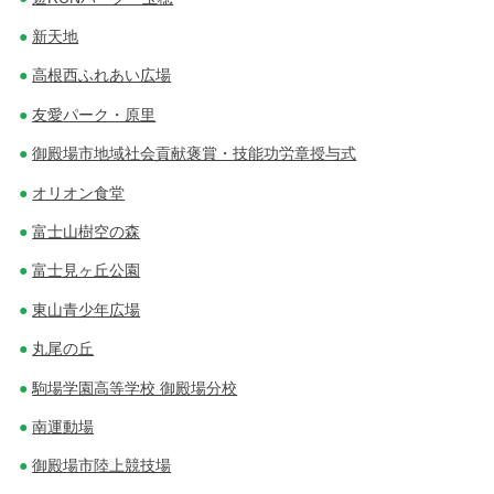
新天地
高根西ふれあい広場
友愛パーク・原里
御殿場市地域社会貢献褒賞・技能功労章授与式
オリオン食堂
富士山樹空の森
富士見ヶ丘公園
東山青少年広場
丸尾の丘
駒場学園高等学校 御殿場分校
南運動場
御殿場市陸上競技場