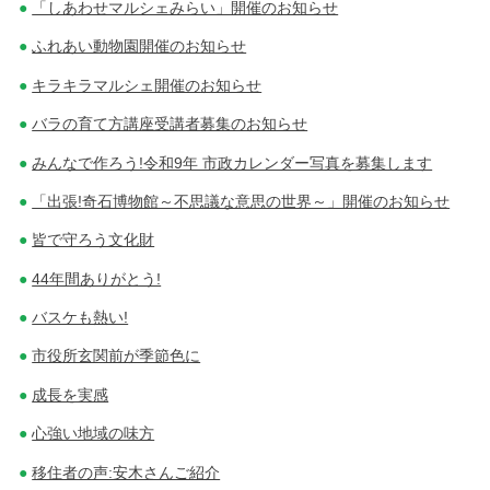
「しあわせマルシェみらい」開催のお知らせ
ふれあい動物園開催のお知らせ
キラキラマルシェ開催のお知らせ
バラの育て方講座受講者募集のお知らせ
みんなで作ろう!令和9年 市政カレンダー写真を募集します
「出張!奇石博物館～不思議な意思の世界～」開催のお知らせ
皆で守ろう文化財
44年間ありがとう!
バスケも熱い!
市役所玄関前が季節色に
成長を実感
心強い地域の味方
移住者の声:安木さんご紹介