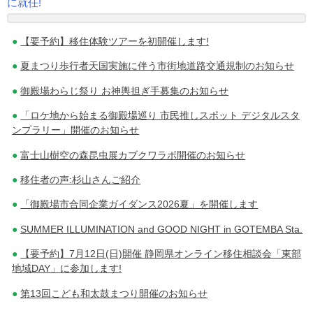
に就任!
稿
【要予約】移住体験ツアーを初開催します!
ナ
夏まつり歩行者天国実施に伴う市街地道路交通規制のお知らせ
ビ
御殿場わらじ祭り お神輿担ぎ手募集のお知らせ
ゲ
「ロケ地から始まる御殿場巡り 市民推しスポット デジタルスタ
ー
ンプラリー」開催のお知らせ
シ
富士山樹空の森昆虫展カブクワラボ開催のお知らせ
移住者の声:杉山さんご紹介
ョ
「御殿場市合同企業ガイダンス2026夏」を開催します
ン
SUMMER ILLUMINATION and GOOD NIGHT in GOTEMBA Sta.
【要予約】7月12日(日)開催 静岡県オンライン移住相談会「東部
地域DAY」に参加します!
第13回こども和太鼓まつり開催のお知らせ