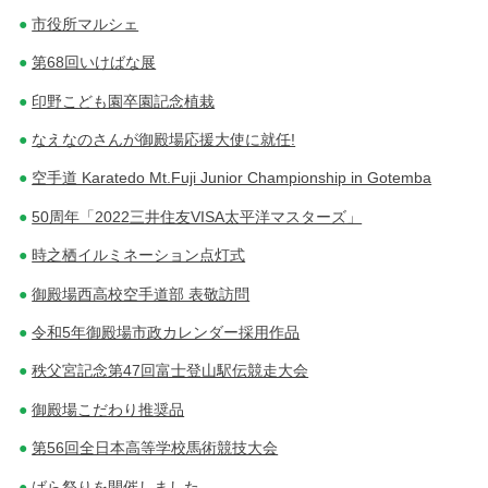
市役所マルシェ
第68回いけばな展
印野こども園卒園記念植栽
なえなのさんが御殿場応援大使に就任!
空手道 Karatedo Mt.Fuji Junior Championship in Gotemba
50周年「2022三井住友VISA太平洋マスターズ」
時之栖イルミネーション点灯式
御殿場西高校空手道部 表敬訪問
令和5年御殿場市政カレンダー採用作品
秩父宮記念第47回富士登山駅伝競走大会
御殿場こだわり推奨品
第56回全日本高等学校馬術競技大会
ばら祭りを開催しました