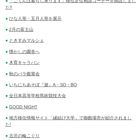
「ごてんば暮らし承ります」移住定住相談コーナーを開設しまし
た!!
ひな人形・五月人形を展示
2月の富士山
ときすみマルシェ
懐かしの園舎へ
木育キャラバン
秋のバラ鑑賞会
いちにちあそぼ『遊』A・SO・BO
全日本高等学校馬術競技大会
GOOD NIGHT
地方移住情報サイト「縁結び大学」で御殿場市が紹介されまし
た!
古沢の輪こぐり