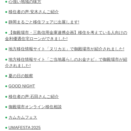
心強い地域の味方
移住者の声:安木さんご紹介
静岡まるごと移住フェアに出展します!
【御殿場市・三島信用金庫連携企画】移住を考えている人向けの
金利優遇住宅ローンができました!
地方移住情報サイト「ヌリカエ」で御殿場市が紹介されました!
地方移住情報サイト「ご当地暮らしのお金ナビ」で御殿場市が紹
介されました!
夏の日の観察
GOOD NIGHT
移住者の声:石田さんご紹介
御殿場市オンライン移住相談
カムカムフェス
UMAFESTA 2025