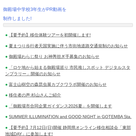
御殿場中学校3年生がPR動画を
投
制作しました!
稿
【要予約】移住体験ツアーを初開催します!
ナ
夏まつり歩行者天国実施に伴う市街地道路交通規制のお知らせ
ビ
御殿場わらじ祭り お神輿担ぎ手募集のお知らせ
ゲ
「ロケ地から始まる御殿場巡り 市民推しスポット デジタルスタ
ー
ンプラリー」開催のお知らせ
シ
富士山樹空の森昆虫展カブクワラボ開催のお知らせ
移住者の声:杉山さんご紹介
ョ
「御殿場市合同企業ガイダンス2026夏」を開催します
ン
SUMMER ILLUMINATION and GOOD NIGHT in GOTEMBA Sta.
【要予約】7月12日(日)開催 静岡県オンライン移住相談会「東部
地域DAY」に参加します!