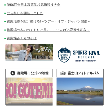
第56回全日本高等学校馬術競技大会
ばら祭りを開催しました
御殿場市を駆け抜ける!～ツアー・オブ・ジャパン開催～
御殿場の木のぬくもりと共に～ごてんば木育推進宣言～
御殿場みくりやそば