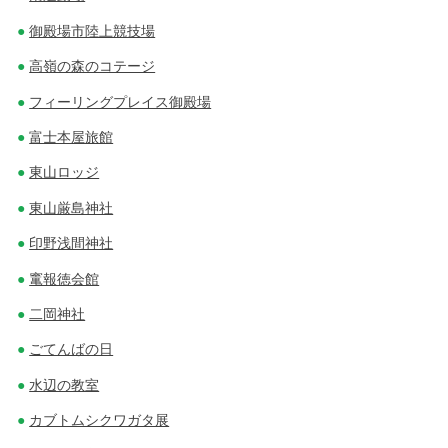
御殿場市陸上競技場
高嶺の森のコテージ
フィーリングプレイス御殿場
富士本屋旅館
東山ロッジ
東山厳島神社
印野浅間神社
竃報徳会館
二岡神社
ごてんばの日
水辺の教室
カブトムシクワガタ展