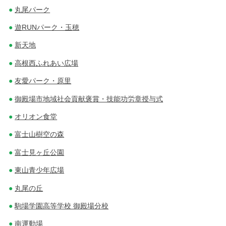
丸尾パーク
遊RUNパーク・玉穂
新天地
高根西ふれあい広場
友愛パーク・原里
御殿場市地域社会貢献褒賞・技能功労章授与式
オリオン食堂
富士山樹空の森
富士見ヶ丘公園
東山青少年広場
丸尾の丘
駒場学園高等学校 御殿場分校
南運動場