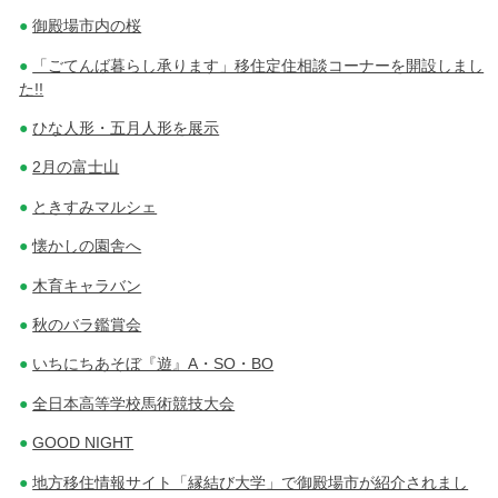
御殿場市内の桜
「ごてんば暮らし承ります」移住定住相談コーナーを開設しまし
た!!
ひな人形・五月人形を展示
2月の富士山
ときすみマルシェ
懐かしの園舎へ
木育キャラバン
秋のバラ鑑賞会
いちにちあそぼ『遊』A・SO・BO
全日本高等学校馬術競技大会
GOOD NIGHT
地方移住情報サイト「縁結び大学」で御殿場市が紹介されまし