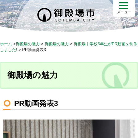
S
k
メニュー
i
p
t
o
ホーム
>
御殿場の魅力
>
御殿場の魅力
>
御殿場中学校3年生がPR動画を制作
c
しました!
>
PR動画発表3
o
n
t
御殿場の魅力
e
n
t
PR動画発表3