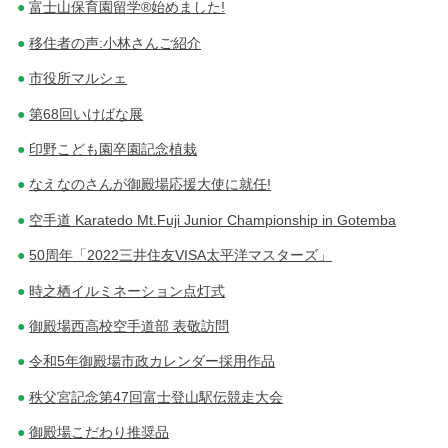
富士山保育園留学®始めました!
移住者の声:小林さんご紹介
市役所マルシェ
第68回いけばな展
印野こども園卒園記念植栽
なえなのさんが御殿場応援大使に就任!
空手道 Karatedo Mt.Fuji Junior Championship in Gotemba
50周年「2022三井住友VISA太平洋マスターズ」
時之栖イルミネーション点灯式
御殿場西高校空手道部 表敬訪問
令和5年御殿場市政カレンダー採用作品
秩父宮記念第47回富士登山駅伝競走大会
御殿場こだわり推奨品