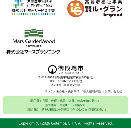
〒412-8601 静岡県御殿場市萩原483番地
TEL：0550-83-1212(代)
法人番号1000020222151
リンク・著作権・免責事項
個人情報保護
お問い合わせ
開庁日：月曜～金曜（祝日・休日、年末年始を除く）
開庁時間：午前8:30～午後5:15
（毎月第2・第4火曜日は一部窓口で午後6:45まで時間延長。)
Copyright (C)
2026 Gotemba CITY. All Rights Reserved.