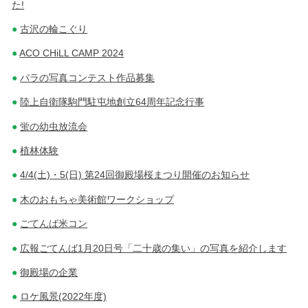
た!
古沢の輪こぐり
ACO CHiLL CAMP 2024
バラの写真コンテスト作品募集
陸上自衛隊駒門駐屯地創立64周年記念行事
蛍の幼虫放流会
植林体験
4/4(土)・5(日) 第24回御殿場桜まつり開催のお知らせ
木のおもちゃ美術館ワークショップ
ごてんば米コン
広報ごてんば1月20日号「二十歳の集い」の写真を紹介します
御殿場の企業
ロケ風景(2022年度)