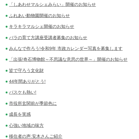
「しあわせマルシェみらい」開催のお知らせ
ふれあい動物園開催のお知らせ
キラキラマルシェ開催のお知らせ
バラの育て方講座受講者募集のお知らせ
みんなで作ろう!令和9年 市政カレンダー写真を募集します
「出張!奇石博物館～不思議な意思の世界～」開催のお知らせ
皆で守ろう文化財
44年間ありがとう!
バスケも熱い!
市役所玄関前が季節色に
成長を実感
心強い地域の味方
移住者の声:安木さんご紹介