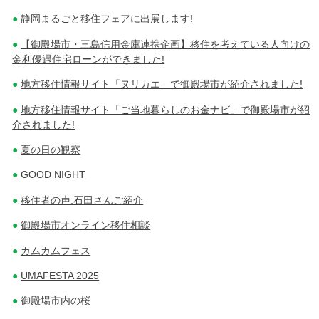
静岡まるごと移住フェアに出展します!
【御殿場市・三島信用金庫連携企画】移住を考えている人向けの
金利優遇住宅ローンができました!
地方移住情報サイト「ヌリカエ」で御殿場市が紹介されました!
地方移住情報サイト「ご当地暮らしのお金ナビ」で御殿場市が紹
介されました!
夏の日の観察
GOOD NIGHT
移住者の声:石田さんご紹介
御殿場市オンライン移住相談
カムカムフェス
UMAFESTA 2025
御殿場市内の桜