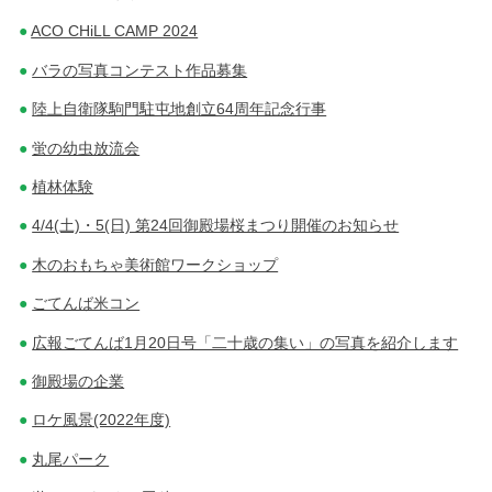
ACO CHiLL CAMP 2024
バラの写真コンテスト作品募集
陸上自衛隊駒門駐屯地創立64周年記念行事
蛍の幼虫放流会
植林体験
4/4(土)・5(日) 第24回御殿場桜まつり開催のお知らせ
木のおもちゃ美術館ワークショップ
ごてんば米コン
広報ごてんば1月20日号「二十歳の集い」の写真を紹介します
御殿場の企業
ロケ風景(2022年度)
丸尾パーク