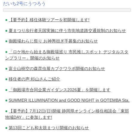
だいち2号にうつろう
投
【要予約】移住体験ツアーを初開催します!
稿
夏まつり歩行者天国実施に伴う市街地道路交通規制のお知らせ
ナ
御殿場わらじ祭り お神輿担ぎ手募集のお知らせ
ビ
「ロケ地から始まる御殿場巡り 市民推しスポット デジタルスタ
ゲ
ンプラリー」開催のお知らせ
ー
富士山樹空の森昆虫展カブクワラボ開催のお知らせ
シ
移住者の声:杉山さんご紹介
ョ
「御殿場市合同企業ガイダンス2026夏」を開催します
ン
SUMMER ILLUMINATION and GOOD NIGHT in GOTEMBA Sta.
【要予約】7月12日(日)開催 静岡県オンライン移住相談会「東部
地域DAY」に参加します!
第13回こども和太鼓まつり開催のお知らせ