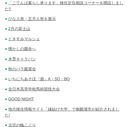
「ごてんば暮らし承ります」移住定住相談コーナーを開設しまし
た!!
ひな人形・五月人形を展示
2月の富士山
ときすみマルシェ
懐かしの園舎へ
木育キャラバン
秋のバラ鑑賞会
いちにちあそぼ『遊』A・SO・BO
全日本高等学校馬術競技大会
GOOD NIGHT
地方移住情報サイト「縁結び大学」で御殿場市が紹介されまし
た!
古沢の輪こぐり