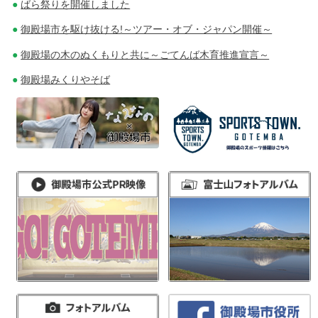
ばら祭りを開催しました
御殿場市を駆け抜ける!～ツアー・オブ・ジャパン開催～
御殿場の木のぬくもりと共に～ごてんば木育推進宣言～
御殿場みくりやそば