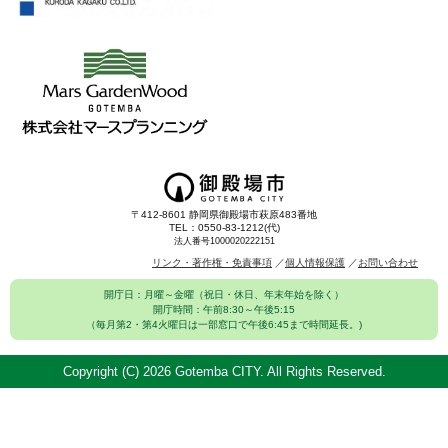
〒412-8601 静岡県御殿場市萩原483番地
TEL：0550-83-1212(代)
法人番号1000020222151
リンク・著作権・免責事項
個人情報保護
お問い合わせ
開庁日：月曜～金曜（祝日・休日、年末年始を除く）
開庁時間：午前8:30～午後5:15
（毎月第2・第4火曜日は一部窓口で午後6:45まで時間延長。)
Copyright (C)
2026 Gotemba CITY. All Rights Reserved.