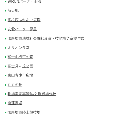
遊RUNパーク・玉穂
新天地
高根西ふれあい広場
友愛パーク・原里
御殿場市地域社会貢献褒賞・技能功労章授与式
オリオン食堂
富士山樹空の森
富士見ヶ丘公園
東山青少年広場
丸尾の丘
駒場学園高等学校 御殿場分校
南運動場
御殿場市陸上競技場