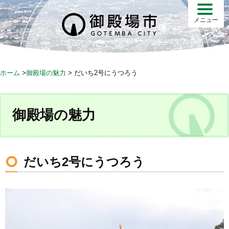
S
k
メニュー
i
p
t
o
ホーム
>
御殿場の魅力
>
だいち2号にうつろう
c
o
n
御殿場の魅力
t
e
n
t
だいち2号にうつろう