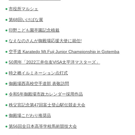
市役所マルシェ
第68回いけばな展
印野こども園卒園記念植栽
なえなのさんが御殿場応援大使に就任!
空手道 Karatedo Mt.Fuji Junior Championship in Gotemba
50周年「2022三井住友VISA太平洋マスターズ」
時之栖イルミネーション点灯式
御殿場西高校空手道部 表敬訪問
令和5年御殿場市政カレンダー採用作品
秩父宮記念第47回富士登山駅伝競走大会
御殿場こだわり推奨品
第56回全日本高等学校馬術競技大会