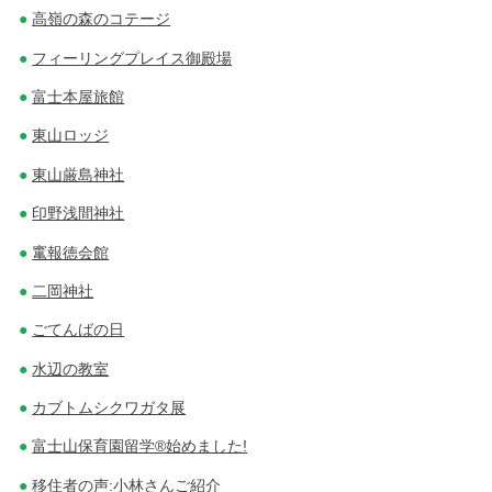
高嶺の森のコテージ
フィーリングプレイス御殿場
富士本屋旅館
東山ロッジ
東山厳島神社
印野浅間神社
竃報徳会館
二岡神社
ごてんばの日
水辺の教室
カブトムシクワガタ展
富士山保育園留学®始めました!
移住者の声:小林さんご紹介