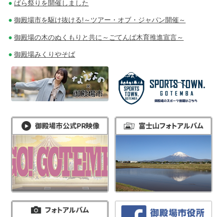
ばら祭りを開催しました
御殿場市を駆け抜ける!～ツアー・オブ・ジャパン開催～
御殿場の木のぬくもりと共に～ごてんば木育推進宣言～
御殿場みくりやそば