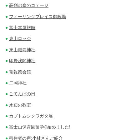
高嶺の森のコテージ
フィーリングプレイス御殿場
富士本屋旅館
東山ロッジ
東山厳島神社
印野浅間神社
竃報徳会館
二岡神社
ごてんばの日
水辺の教室
カブトムシクワガタ展
富士山保育園留学®始めました!
移住者の声:小林さんご紹介