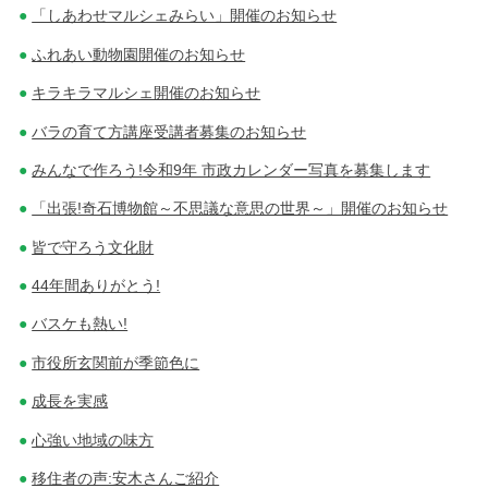
「しあわせマルシェみらい」開催のお知らせ
ふれあい動物園開催のお知らせ
キラキラマルシェ開催のお知らせ
バラの育て方講座受講者募集のお知らせ
みんなで作ろう!令和9年 市政カレンダー写真を募集します
「出張!奇石博物館～不思議な意思の世界～」開催のお知らせ
皆で守ろう文化財
44年間ありがとう!
バスケも熱い!
市役所玄関前が季節色に
成長を実感
心強い地域の味方
移住者の声:安木さんご紹介