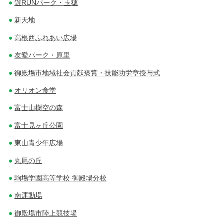
遊RUNパーク・玉穂
新天地
高根西ふれあい広場
友愛パーク・原里
御殿場市地域社会貢献褒賞・技能功労章授与式
オリオン食堂
富士山樹空の森
富士見ヶ丘公園
東山青少年広場
丸尾の丘
駒場学園高等学校 御殿場分校
南運動場
御殿場市陸上競技場