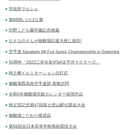
市役所マルシェ
第68回いけばな展
印野こども園卒園記念植栽
なえなのさんが御殿場応援大使に就任!
空手道 Karatedo Mt.Fuji Junior Championship in Gotemba
50周年「2022三井住友VISA太平洋マスターズ」
時之栖イルミネーション点灯式
御殿場西高校空手道部 表敬訪問
令和5年御殿場市政カレンダー採用作品
秩父宮記念第47回富士登山駅伝競走大会
御殿場こだわり推奨品
第56回全日本高等学校馬術競技大会