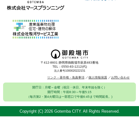
〒412-8601 静岡県御殿場市萩原483番地
TEL：0550-83-1212(代)
法人番号1000020222151
リンク・著作権・免責事項
個人情報保護
お問い合わせ
開庁日：月曜～金曜（祝日・休日、年末年始を除く）
開庁時間：午前8:30～午後5:15
（毎月第2・第4火曜日は一部窓口で午後6:45まで時間延長。)
Copyright (C)
2026 Gotemba CITY. All Rights Reserved.