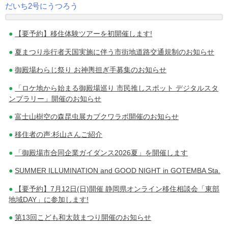
だいち2号にうつろう
投
【要予約】移住体験ツアーを初開催します!
稿
夏まつり歩行者天国実施に伴う市街地道路交通規制のお知らせ
ナ
御殿場わらじ祭り お神輿担ぎ手募集のお知らせ
ビ
「ロケ地から始まる御殿場巡り 市民推しスポット デジタルスタ
ゲ
ンプラリー」開催のお知らせ
ー
富士山樹空の森昆虫展カブクワラボ開催のお知らせ
シ
移住者の声:杉山さんご紹介
ョ
「御殿場市合同企業ガイダンス2026夏」を開催します
ン
SUMMER ILLUMINATION and GOOD NIGHT in GOTEMBA Sta.
【要予約】7月12日(日)開催 静岡県オンライン移住相談会「東部
地域DAY」に参加します!
第13回こども和太鼓まつり開催のお知らせ