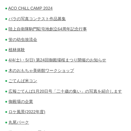
ACO CHiLL CAMP 2024
バラの写真コンテスト作品募集
陸上自衛隊駒門駐屯地創立64周年記念行事
蛍の幼虫放流会
植林体験
4/4(土)・5(日) 第24回御殿場桜まつり開催のお知らせ
木のおもちゃ美術館ワークショップ
ごてんば米コン
広報ごてんば1月20日号「二十歳の集い」の写真を紹介します
御殿場の企業
ロケ風景(2022年度)
丸尾パーク