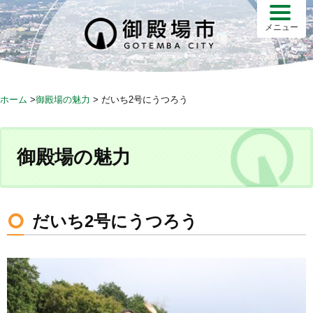
S
k
メニュー
i
p
t
o
ホーム
>
御殿場の魅力
>
だいち2号にうつろう
c
o
n
御殿場の魅力
t
e
n
t
だいち2号にうつろう