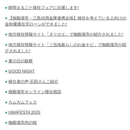
静岡まるごと移住フェアに出展します!
【御殿場市・三島信用金庫連携企画】移住を考えている人向けの
金利優遇住宅ローンができました!
地方移住情報サイト「ヌリカエ」で御殿場市が紹介されました!
地方移住情報サイト「ご当地暮らしのお金ナビ」で御殿場市が紹
介されました!
夏の日の観察
GOOD NIGHT
移住者の声:石田さんご紹介
御殿場市オンライン移住相談
カムカムフェス
UMAFESTA 2025
御殿場市内の桜