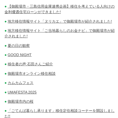
【御殿場市・三島信用金庫連携企画】移住を考えている人向けの
金利優遇住宅ローンができました!
地方移住情報サイト「ヌリカエ」で御殿場市が紹介されました!
地方移住情報サイト「ご当地暮らしのお金ナビ」で御殿場市が紹
介されました!
夏の日の観察
GOOD NIGHT
移住者の声:石田さんご紹介
御殿場市オンライン移住相談
カムカムフェス
UMAFESTA 2025
御殿場市内の桜
「ごてんば暮らし承ります」移住定住相談コーナーを開設しまし
た!!