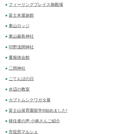
フィーリングプレイス御殿場
富士本屋旅館
東山ロッジ
東山厳島神社
印野浅間神社
竃報徳会館
二岡神社
ごてんばの日
水辺の教室
カブトムシクワガタ展
富士山保育園留学®始めました!
移住者の声:小林さんご紹介
市役所マルシェ