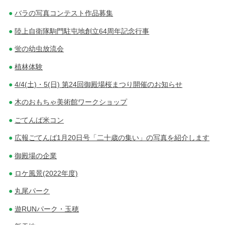
バラの写真コンテスト作品募集
陸上自衛隊駒門駐屯地創立64周年記念行事
蛍の幼虫放流会
植林体験
4/4(土)・5(日) 第24回御殿場桜まつり開催のお知らせ
木のおもちゃ美術館ワークショップ
ごてんば米コン
広報ごてんば1月20日号「二十歳の集い」の写真を紹介します
御殿場の企業
ロケ風景(2022年度)
丸尾パーク
遊RUNパーク・玉穂