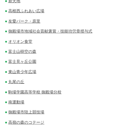
新天地
高根西ふれあい広場
友愛パーク・原里
御殿場市地域社会貢献褒賞・技能功労章授与式
オリオン食堂
富士山樹空の森
富士見ヶ丘公園
東山青少年広場
丸尾の丘
駒場学園高等学校 御殿場分校
南運動場
御殿場市陸上競技場
高嶺の森のコテージ