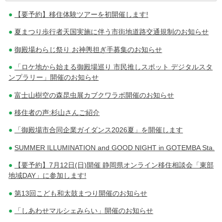
【要予約】移住体験ツアーを初開催します!
稿
夏まつり歩行者天国実施に伴う市街地道路交通規制のお知らせ
ナ
御殿場わらじ祭り お神輿担ぎ手募集のお知らせ
ビ
「ロケ地から始まる御殿場巡り 市民推しスポット デジタルスタ
ゲ
ンプラリー」開催のお知らせ
ー
富士山樹空の森昆虫展カブクワラボ開催のお知らせ
シ
移住者の声:杉山さんご紹介
ョ
「御殿場市合同企業ガイダンス2026夏」を開催します
ン
SUMMER ILLUMINATION and GOOD NIGHT in GOTEMBA Sta.
【要予約】7月12日(日)開催 静岡県オンライン移住相談会「東部
地域DAY」に参加します!
第13回こども和太鼓まつり開催のお知らせ
「しあわせマルシェみらい」開催のお知らせ