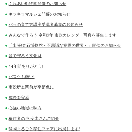
ふれあい動物園開催のお知らせ
キラキラマルシェ開催のお知らせ
バラの育て方講座受講者募集のお知らせ
みんなで作ろう!令和9年 市政カレンダー写真を募集します
「出張!奇石博物館～不思議な意思の世界～」開催のお知らせ
皆で守ろう文化財
44年間ありがとう!
バスケも熱い!
市役所玄関前が季節色に
成長を実感
心強い地域の味方
移住者の声:安木さんご紹介
静岡まるごと移住フェアに出展します!