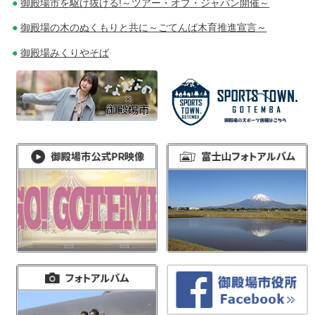
御殿場市を駆け抜ける!～ツアー・オブ・ジャパン開催～
御殿場の木のぬくもりと共に～ごてんば木育推進宣言～
御殿場みくりやそば