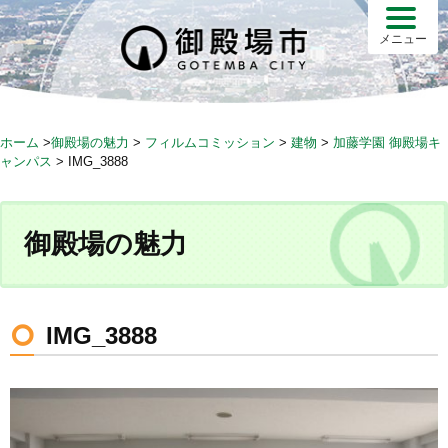
S
k
メニュー
i
p
t
o
ホーム
>
御殿場の魅力
>
フィルムコミッション
>
建物
>
加藤学園 御殿場キ
c
ャンパス
>
IMG_3888
o
n
t
御殿場の魅力
e
n
t
IMG_3888