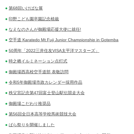
第68回いけばな展
印野こども園卒園記念植栽
なえなのさんが御殿場応援大使に就任!
空手道 Karatedo Mt.Fuji Junior Championship in Gotemba
50周年「2022三井住友VISA太平洋マスターズ」
時之栖イルミネーション点灯式
御殿場西高校空手道部 表敬訪問
令和5年御殿場市政カレンダー採用作品
秩父宮記念第47回富士登山駅伝競走大会
御殿場こだわり推奨品
第56回全日本高等学校馬術競技大会
ばら祭りを開催しました