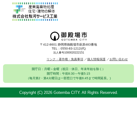
〒412-8601 静岡県御殿場市萩原483番地
TEL：0550-83-1212(代)
法人番号1000020222151
リンク・著作権・免責事項
個人情報保護
お問い合わせ
開庁日：月曜～金曜（祝日・休日、年末年始を除く）
開庁時間：午前8:30～午後5:15
（毎月第2・第4火曜日は一部窓口で午後6:45まで時間延長。)
Copyright (C)
2026 Gotemba CITY. All Rights Reserved.