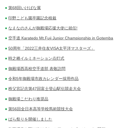
第68回いけばな展
印野こども園卒園記念植栽
なえなのさんが御殿場応援大使に就任!
空手道 Karatedo Mt.Fuji Junior Championship in Gotemba
50周年「2022三井住友VISA太平洋マスターズ」
時之栖イルミネーション点灯式
御殿場西高校空手道部 表敬訪問
令和5年御殿場市政カレンダー採用作品
秩父宮記念第47回富士登山駅伝競走大会
御殿場こだわり推奨品
第56回全日本高等学校馬術競技大会
ばら祭りを開催しました