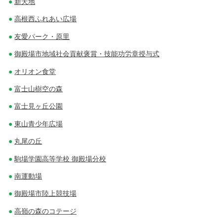
新天地
高根西ふれあい広場
友愛パーク・原里
御殿場市地域社会貢献褒賞・技能功労章授与式
オリオン食堂
富士山樹空の森
富士見ヶ丘公園
東山青少年広場
丸尾の丘
駒場学園高等学校 御殿場分校
南運動場
御殿場市陸上競技場
高嶺の森のコテージ