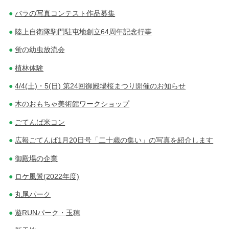
バラの写真コンテスト作品募集
陸上自衛隊駒門駐屯地創立64周年記念行事
蛍の幼虫放流会
植林体験
4/4(土)・5(日) 第24回御殿場桜まつり開催のお知らせ
木のおもちゃ美術館ワークショップ
ごてんば米コン
広報ごてんば1月20日号「二十歳の集い」の写真を紹介します
御殿場の企業
ロケ風景(2022年度)
丸尾パーク
遊RUNパーク・玉穂