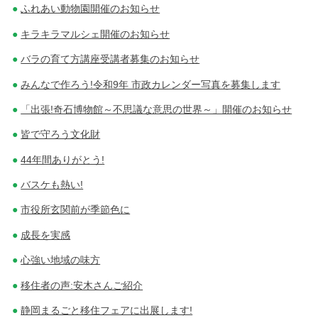
ふれあい動物園開催のお知らせ
キラキラマルシェ開催のお知らせ
バラの育て方講座受講者募集のお知らせ
みんなで作ろう!令和9年 市政カレンダー写真を募集します
「出張!奇石博物館～不思議な意思の世界～」開催のお知らせ
皆で守ろう文化財
44年間ありがとう!
バスケも熱い!
市役所玄関前が季節色に
成長を実感
心強い地域の味方
移住者の声:安木さんご紹介
静岡まるごと移住フェアに出展します!