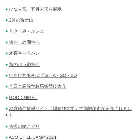
ひな人形・五月人形を展示
2月の富士山
ときすみマルシェ
懐かしの園舎へ
木育キャラバン
秋のバラ鑑賞会
いちにちあそぼ『遊』A・SO・BO
全日本高等学校馬術競技大会
GOOD NIGHT
地方移住情報サイト「縁結び大学」で御殿場市が紹介されまし
た!
古沢の輪こぐり
ACO CHiLL CAMP 2024