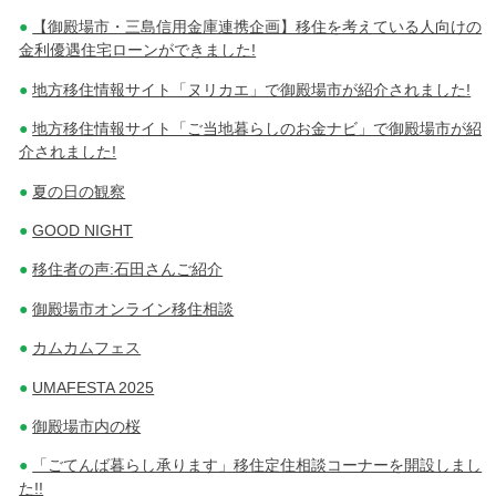
【御殿場市・三島信用金庫連携企画】移住を考えている人向けの
金利優遇住宅ローンができました!
地方移住情報サイト「ヌリカエ」で御殿場市が紹介されました!
地方移住情報サイト「ご当地暮らしのお金ナビ」で御殿場市が紹
介されました!
夏の日の観察
GOOD NIGHT
移住者の声:石田さんご紹介
御殿場市オンライン移住相談
カムカムフェス
UMAFESTA 2025
御殿場市内の桜
「ごてんば暮らし承ります」移住定住相談コーナーを開設しまし
た!!