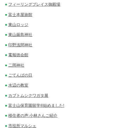
フィーリングプレイス御殿場
富士本屋旅館
東山ロッジ
東山厳島神社
印野浅間神社
竃報徳会館
二岡神社
ごてんばの日
水辺の教室
カブトムシクワガタ展
富士山保育園留学®始めました!
移住者の声:小林さんご紹介
市役所マルシェ