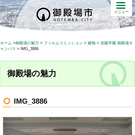
S
k
メニュー
i
p
t
o
ホーム
>
御殿場の魅力
>
フィルムコミッション
>
建物
>
加藤学園 御殿場キ
c
ャンパス
>
IMG_3886
o
n
t
御殿場の魅力
e
n
t
IMG_3886