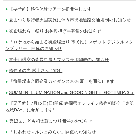
【要予約】移住体験ツアーを初開催します!
稿
夏まつり歩行者天国実施に伴う市街地道路交通規制のお知らせ
ナ
御殿場わらじ祭り お神輿担ぎ手募集のお知らせ
ビ
「ロケ地から始まる御殿場巡り 市民推しスポット デジタルスタ
ゲ
ンプラリー」開催のお知らせ
ー
富士山樹空の森昆虫展カブクワラボ開催のお知らせ
シ
移住者の声:杉山さんご紹介
ョ
「御殿場市合同企業ガイダンス2026夏」を開催します
ン
SUMMER ILLUMINATION and GOOD NIGHT in GOTEMBA Sta.
【要予約】7月12日(日)開催 静岡県オンライン移住相談会「東部
地域DAY」に参加します!
第13回こども和太鼓まつり開催のお知らせ
「しあわせマルシェみらい」開催のお知らせ