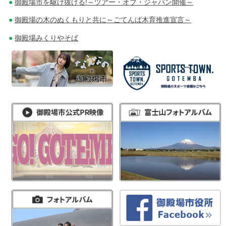
御殿場市を駆け抜ける!～ツアー・オブ・ジャパン開催～
御殿場の木のぬくもりと共に～ごてんば木育推進宣言～
御殿場みくりやそば