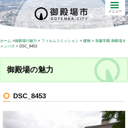
S
k
メニュー
i
p
t
o
ホーム
>
御殿場の魅力
>
フィルムコミッション
>
建物
>
加藤学園 御殿場キ
c
ャンパス
>
DSC_8453
o
n
t
御殿場の魅力
e
n
t
DSC_8453