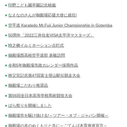
印野こども園卒園記念植栽
なえなのさんが御殿場応援大使に就任!
空手道 Karatedo Mt.Fuji Junior Championship in Gotemba
50周年「2022三井住友VISA太平洋マスターズ」
時之栖イルミネーション点灯式
御殿場西高校空手道部 表敬訪問
令和5年御殿場市政カレンダー採用作品
秩父宮記念第47回富士登山駅伝競走大会
御殿場こだわり推奨品
第56回全日本高等学校馬術競技大会
ばら祭りを開催しました
御殿場市を駆け抜ける!～ツアー・オブ・ジャパン開催～
御殿場の木のぬくもりと共に～ごてんば木育推進宣言～