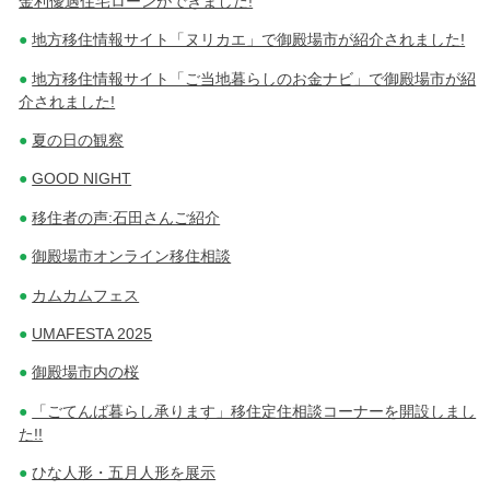
金利優遇住宅ローンができました!
地方移住情報サイト「ヌリカエ」で御殿場市が紹介されました!
地方移住情報サイト「ご当地暮らしのお金ナビ」で御殿場市が紹
介されました!
夏の日の観察
GOOD NIGHT
移住者の声:石田さんご紹介
御殿場市オンライン移住相談
カムカムフェス
UMAFESTA 2025
御殿場市内の桜
「ごてんば暮らし承ります」移住定住相談コーナーを開設しまし
た!!
ひな人形・五月人形を展示