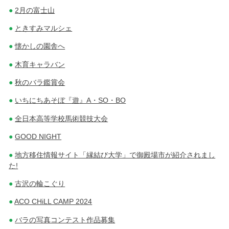
2月の富士山
ときすみマルシェ
懐かしの園舎へ
木育キャラバン
秋のバラ鑑賞会
いちにちあそぼ『遊』A・SO・BO
全日本高等学校馬術競技大会
GOOD NIGHT
地方移住情報サイト「縁結び大学」で御殿場市が紹介されまし
た!
古沢の輪こぐり
ACO CHiLL CAMP 2024
バラの写真コンテスト作品募集