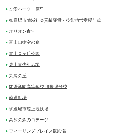
友愛パーク・原里
御殿場市地域社会貢献褒賞・技能功労章授与式
オリオン食堂
富士山樹空の森
富士見ヶ丘公園
東山青少年広場
丸尾の丘
駒場学園高等学校 御殿場分校
南運動場
御殿場市陸上競技場
高嶺の森のコテージ
フィーリングプレイス御殿場