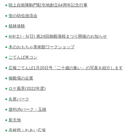
陸上自衛隊駒門駐屯地創立64周年記念行事
蛍の幼虫放流会
植林体験
4/4(土)・5(日) 第24回御殿場桜まつり開催のお知らせ
木のおもちゃ美術館ワークショップ
ごてんば米コン
広報ごてんば1月20日号「二十歳の集い」の写真を紹介します
御殿場の企業
ロケ風景(2022年度)
丸尾パーク
遊RUNパーク・玉穂
新天地
高根西ふれあい広場