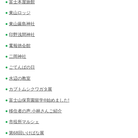
富士本屋旅館
東山ロッジ
東山厳島神社
印野浅間神社
竃報徳会館
二岡神社
ごてんばの日
水辺の教室
カブトムシクワガタ展
富士山保育園留学®始めました!
移住者の声:小林さんご紹介
市役所マルシェ
第68回いけばな展