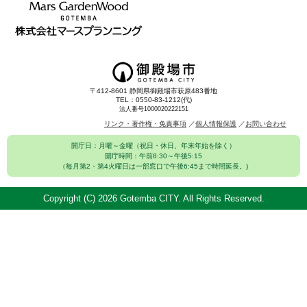
〒412-8601 静岡県御殿場市萩原483番地
TEL：0550-83-1212(代)
法人番号1000020222151
リンク・著作権・免責事項
個人情報保護
お問い合わせ
開庁日：月曜～金曜（祝日・休日、年末年始を除く）
開庁時間：午前8:30～午後5:15
（毎月第2・第4火曜日は一部窓口で午後6:45まで時間延長。)
Copyright (C)
2026 Gotemba CITY. All Rights Reserved.