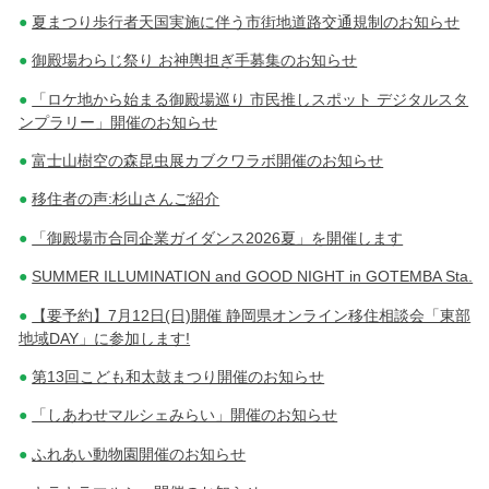
夏まつり歩行者天国実施に伴う市街地道路交通規制のお知らせ
ナ
御殿場わらじ祭り お神輿担ぎ手募集のお知らせ
ビ
「ロケ地から始まる御殿場巡り 市民推しスポット デジタルスタ
ゲ
ンプラリー」開催のお知らせ
ー
富士山樹空の森昆虫展カブクワラボ開催のお知らせ
シ
移住者の声:杉山さんご紹介
ョ
「御殿場市合同企業ガイダンス2026夏」を開催します
ン
SUMMER ILLUMINATION and GOOD NIGHT in GOTEMBA Sta.
【要予約】7月12日(日)開催 静岡県オンライン移住相談会「東部
地域DAY」に参加します!
第13回こども和太鼓まつり開催のお知らせ
「しあわせマルシェみらい」開催のお知らせ
ふれあい動物園開催のお知らせ