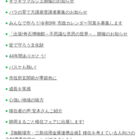
キラキラマルシェ開催のお知らせ
バラの育て方講座受講者募集のお知らせ
みんなで作ろう!令和9年 市政カレンダー写真を募集します
「出張!奇石博物館～不思議な意思の世界～」開催のお知らせ
皆で守ろう文化財
44年間ありがとう!
バスケも熱い!
市役所玄関前が季節色に
成長を実感
心強い地域の味方
移住者の声:安木さんご紹介
静岡まるごと移住フェアに出展します!
【御殿場市・三島信用金庫連携企画】移住を考えている人向けの